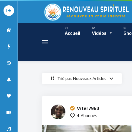
Présence Intempor
Ress
Accueil
Vidéos
Sho
Trié par: Nouveaux Articles
Présence Int
Viter7960
4
Abonnés