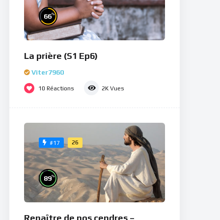
%
66
La prière (S1 Ep6)
Viter7960
10
Réactions
2K
Vues
26
#17
%
89
Renaître de nos cendres –