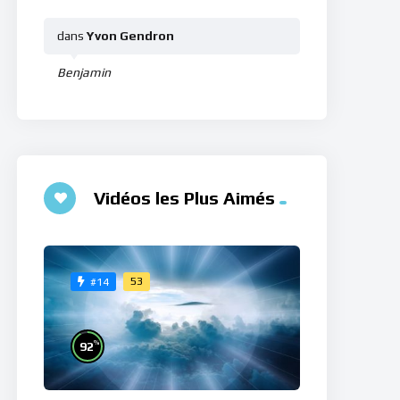
dans
Yvon Gendron
Benjamin
Vidéos les Plus Aimés
53
#14
%
92