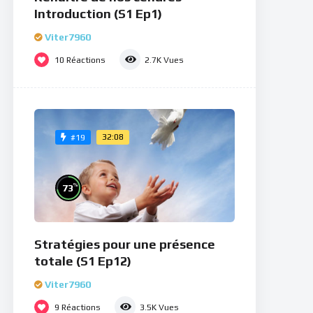
Introduction (S1 Ep1)
Viter7960
10
Réactions
2.7K
Vues
32:08
#19
%
73
Stratégies pour une présence
totale (S1 Ep12)
Viter7960
9
Réactions
3.5K
Vues