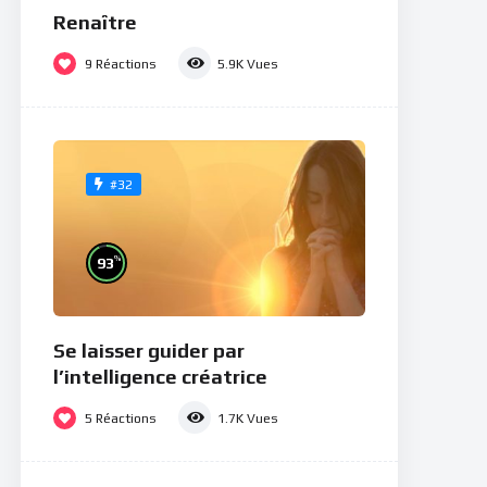
Renaître
9
Réactions
5.9K
Vues
#32
%
93
Se laisser guider par
l’intelligence créatrice
5
Réactions
1.7K
Vues