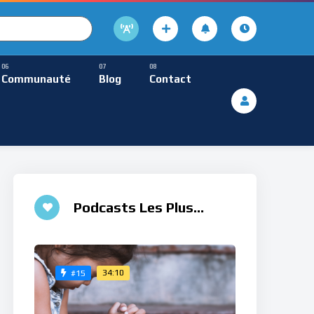
cture
usique Méditative
Communauté
Blog
Contact
De Lecture
ques
Musique Méditative
Podcasts Les Plus
Aimés
34:10
#15