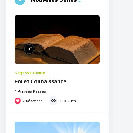
%
0
Sagesse Divine
Foi et Connaissance
4 Années Passés
2
Réactions
1.5K
Vues