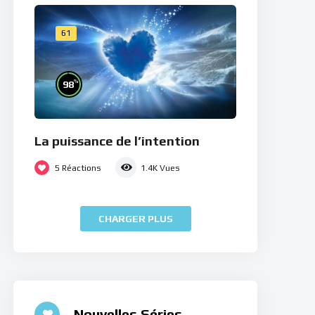
61
%
98
La puissance de l’intention
5
Réactions
1.4K
Vues
CHARGER PLUS
Nouvelles Séries