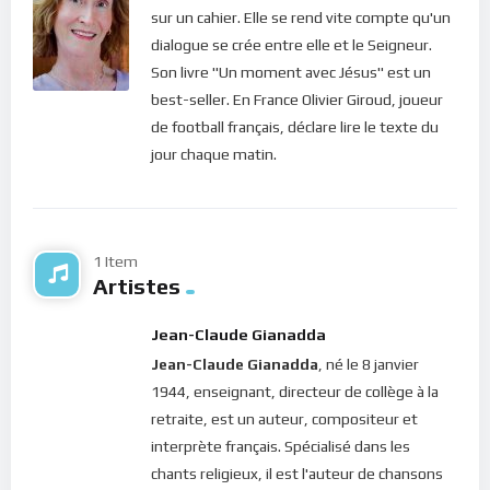
contrôler, nous pouvons choisir de tourner nos coeurs vers
sur un cahier. Elle se rend vite compte qu'un
Dieu pour recevoir la chaleur de son Amour qui renouvelle. Un
dialogue se crée entre elle et le Seigneur.
Amour apaisant qui nous élève continuellement dans sa
Son livre "Un moment avec Jésus" est un
présence. Lâcher prise et nous abandonner à l’Amour Divin ne
best-seller. En France Olivier Giroud, joueur
nous rendra pas misérable dans ce monde. Au contraire, nous
de football français, déclare lire le texte du
serons comblés car nos désirs purifiés seront instamment
jour chaque matin.
exaucés.
Bonne méditation.
Pour vous inscrire directement aux publications, veuillez
1 Item
cliquer ici : [newsletter_button id=2 label=”S’abonner”
Artistes
design=”twitter”]
Jean-Claude Gianadda
Si vous voulez vous inscrire sur le site (afin d’être en mesure
Jean-Claude Gianadda
, né le 8 janvier
de poster des commentaires) et pour les publications,
1944, enseignant, directeur de collège à la
veuillez cliquer ici :
Inscription
retraite, est un auteur, compositeur et
interprète français. Spécialisé dans les
chants religieux, il est l'auteur de chansons