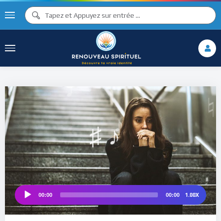
♫ ♩
♫
♩
♯ ♬
♮
♯ ♪
1.00X
00:00
00:00
Audio