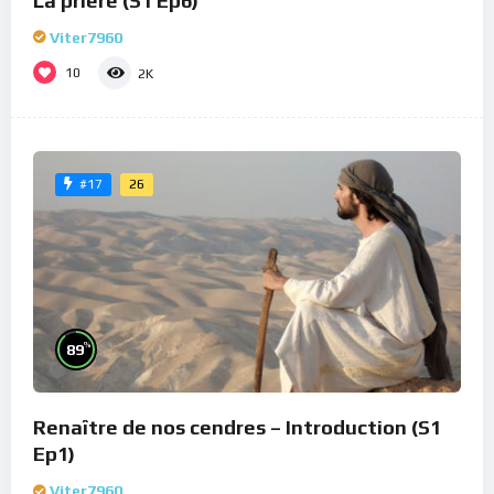
La prière (S1 Ep6)
Viter7960
10
2K
26
#17
%
89
Renaître de nos cendres – Introduction (S1
Ep1)
Viter7960