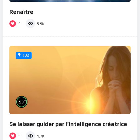
Renaître
9
5.9K
#32
%
93
Se laisser guider par l’intelligence créatrice
5
1.7K