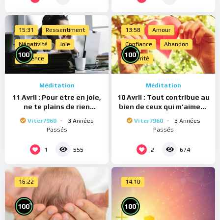
15:31
Ressentiment
13:58
Amour
Négativité
Joie
Confiance
Abandon
%
%
100
100
Présence
Sincérité
Méditation
Méditation
11 Avril : Pour être en joie,
10 Avril : Tout contribue au
ne te plains de rien
bien de ceux qui m’aiment
(Méditation)
(Méditation)
Viter7960
3 Années
Viter7960
3 Années
Passés
Passés
1
2
555
674
16:22
14:10
%
%
100
100