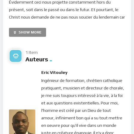
Évidemment ceci nous projette constamment hors du
présent, soit dans le passé ou dans le futur. Et pourtant, le
Christ nous demande de ne pas nous soucier du lendemain car
il prendra soin de lui-même (Matthieu 6, 34). Mais nos
conditionnements , on le sait, ne nous épargnent guère des
SHOW MORE
soucis. La société valorise les individus qui sont doués dans la
prédiction de l’avenir et qui sont capables d’ « assurer » un
1 Item
contrôle plus ou moins stable des événements à venir. C’est
Auteurs
ainsi qu’on est constamment en train de scruter le lendemain,
tourner et retourner les situations, planifier, déplanifier et
Eric Vitouley
replanifier… ce qui finit par nous embrouiller !
Ingénieur de formation, chrétien catholique
Chers amis, au milieu de tous ces aller-retours, notre esprit
pratiquant, musicien et directeur de chorale,
n’est presque jamais dans l’instant présent où nous attend
je me suis toujours intéressé à la vie, à la foi
Jésus. En conséquence, nous sommes constamment
et aux questions existentielles. Pour moi,
surchargés par les pensées et les émotions ce qui nous
l'homme est créé par un Dieu de tout
épuise énormément. Et pourtant, Dieu n’a pas créé l’homme
amour, infiniment bon qui a su tout mettre
pour qu’il souffre et soit constamment en train de se battre.
en oeuvre pour qu'il vive dans un monde
Le Christ nous dit : « Ne vous inquiétez donc pas et ne dites
juste en créature épanouie. Il n'y a donc