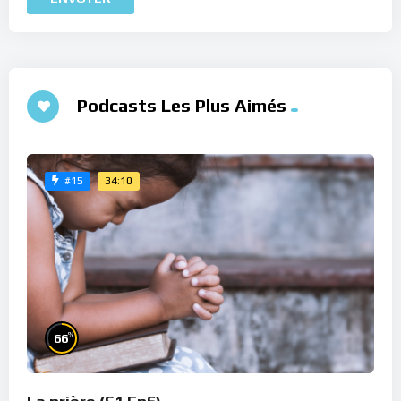
Podcasts Les Plus Aimés
34:10
#15
%
66