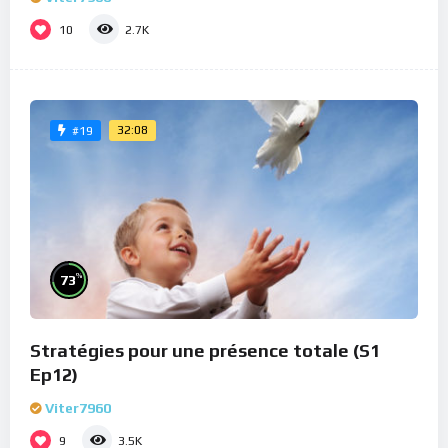
10
2.7K
32:08
#19
%
73
Stratégies pour une présence totale (S1
Ep12)
Viter7960
9
3.5K