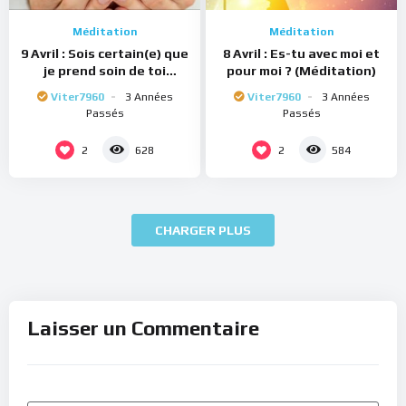
Méditation
Méditation
9 Avril : Sois certain(e) que
8 Avril : Es-tu avec moi et
je prend soin de toi
pour moi ? (Méditation)
(Méditation)
Viter7960
3 Années
Viter7960
3 Années
Passés
Passés
2
2
628
584
CHARGER PLUS
Laisser un Commentaire