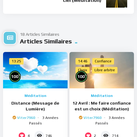
ciel (Méditation)
18 Articles Similaires
Articles Similaires
13:25
14:46
Confiance
Choix
Libre arbitre
%
%
100
100
Méditation
Méditation
Distance (Message de
12 Avril : Me faire confiance
Lumière)
est un choix (Méditation)
Viter7960
3 Années
Viter7960
3 Années
Passés
Passés
4
2
746
714