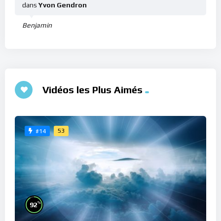
dans
Yvon Gendron
Benjamin
Vidéos les Plus Aimés
53
#14
%
92