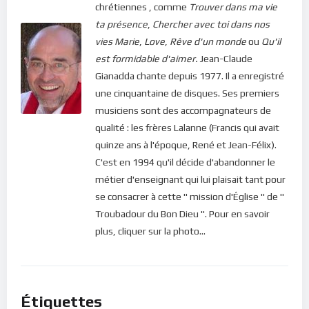
chrétiennes , comme
Trouver dans ma vie
ta présence
,
Chercher avec toi dans nos
vies
Marie
,
Love
,
Rêve d'un monde
ou
Qu'il
est formidable d'aimer.
Jean-Claude
Gianadda chante depuis 1977. Il a enregistré
une cinquantaine de disques. Ses premiers
musiciens sont des accompagnateurs de
qualité : les frères Lalanne (Francis qui avait
quinze ans à l'époque, René et Jean-Félix).
C'est en 1994 qu'il décide d'abandonner le
métier d'enseignant qui lui plaisait tant pour
se consacrer à cette " mission d'Église " de "
Troubadour du Bon Dieu ". Pour en savoir
plus, cliquer sur la photo...
Étiquettes