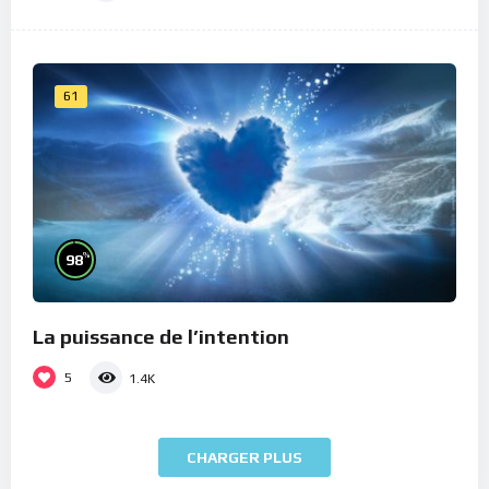
61
%
98
La puissance de l’intention
5
1.4K
CHARGER PLUS