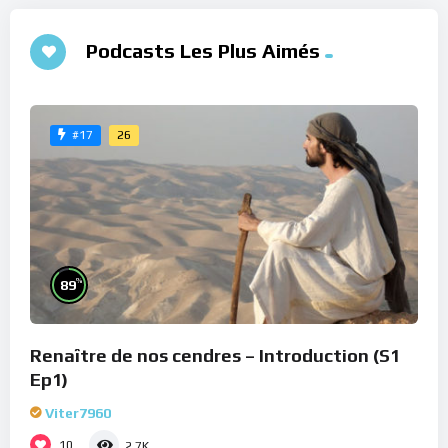
Podcasts Les Plus Aimés
26
#17
%
89
Renaître de nos cendres – Introduction (S1
Ep1)
Viter7960
10
2.7K