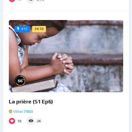
34:10
#15
%
66
La prière (S1 Ep6)
Viter7960
10
2K