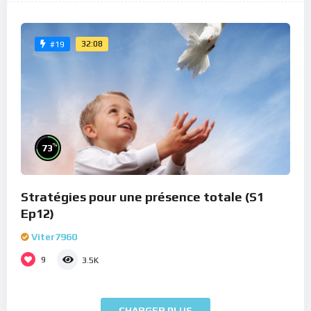
32:08
#19
%
73
Stratégies pour une présence totale (S1
Ep12)
Viter7960
9
3.5K
CHARGER PLUS