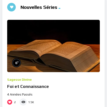
Nouvelles Séries
%
0
Sagesse Divine
Foi et Connaissance
4 Années Passés
2
1.5K