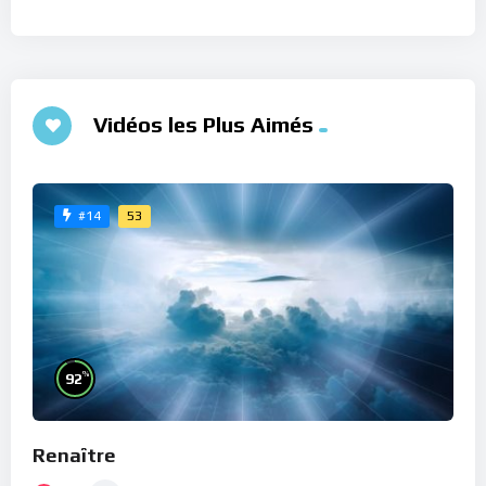
Vidéos les Plus Aimés
53
#14
%
92
Renaître