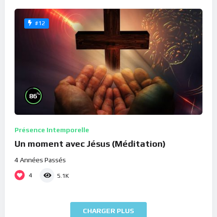
#12
%
86
Présence Intemporelle
Un moment avec Jésus (Méditation)
4 Années Passés
4
5.1K
CHARGER PLUS