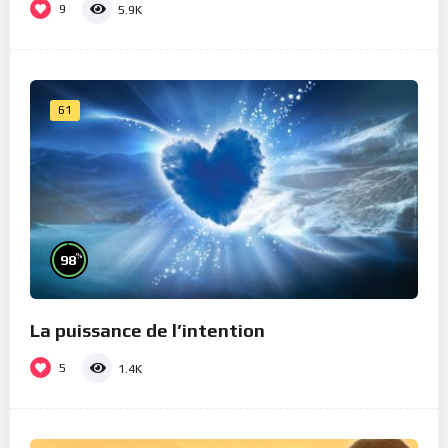
9
5.9K
61
%
98
La puissance de l’intention
5
1.4K