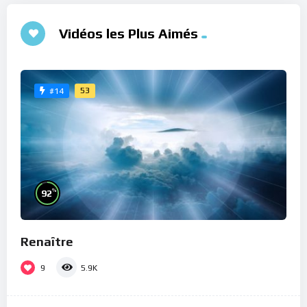
Vidéos les Plus Aimés
53
#14
%
92
Renaître
9
5.9K