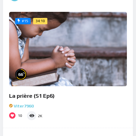
34:10
#15
%
66
La prière (S1 Ep6)
Viter7960
10
2K