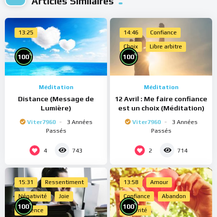
Articles Similaires
13:25
14:46
Confiance
Choix
Libre arbitre
%
%
100
100
Méditation
Méditation
Distance (Message de
12 Avril : Me faire confiance
Lumière)
est un choix (Méditation)
Viter7960
3 Années
Viter7960
3 Années
Passés
Passés
4
2
743
714
15:31
Ressentiment
13:58
Amour
Négativité
Joie
Confiance
Abandon
%
%
100
100
Présence
Sincérité