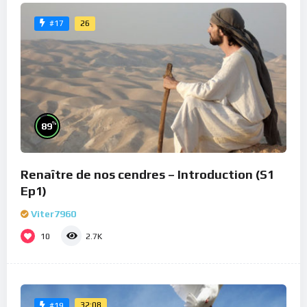
26
#17
%
89
Renaître de nos cendres – Introduction (S1
Ep1)
Viter7960
10
2.7K
32:08
#19