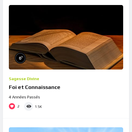
%
0
Sagesse Divine
Foi et Connaissance
4 Années Passés
2
1.5K