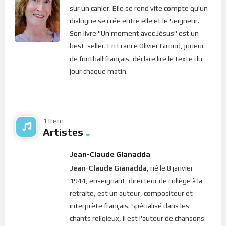
sur un cahier. Elle se rend vite compte qu'un
notre volonté soit alignée sur celle de Dieu. Voilà pourquoi le
dialogue se crée entre elle et le Seigneur.
Christ nous demande, en ce jour, d’exercer notre volonté à lui
Son livre "Un moment avec Jésus" est un
faire conscience. Cela peut se faire dans les petites choses : au
best-seller. En France Olivier Giroud, joueur
lieu de monter toute suite dans le mental et commencer à
de football français, déclare lire le texte du
analyser, exercons-nous à suivre notre intuition.
jour chaque matin.
Certes, dans un monde en pleine ébullition, il peut paraître
difficile ou même utopique de vouloir s’abandonner à un Dieu
invisible. Et pourtant, dans cette attitude se trouve la solution
à toutes nos afflictions. Nous devons toujours nous rappeler
1 Item
Artistes
que nous sommes une terre d’expérimentation et que ce que
nous percevons de nos yeux naturels n’est pas toujours la
Jean-Claude Gianadda
réalité. Alors exerçons-nous à faire confiance à Dieu, un peu
Jean-Claude Gianadda
, né le 8 janvier
plus, chaque jour !
1944, enseignant, directeur de collège à la
Bonne méditation.
retraite, est un auteur, compositeur et
interprète français. Spécialisé dans les
Pour vous inscrire directement aux publications, veuillez
chants religieux, il est l'auteur de chansons
cliquer ici : [newsletter_button id=2 label=”S’abonner”