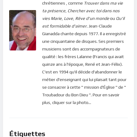
chrétiennes , comme
Trouver dans ma vie
design=”twitter”]
ta présence
,
Chercher avec toi dans nos
vies
Marie
,
Love
,
Rêve d'un monde
ou
Qu'il
Si vous voulez vous inscrire sur le site (afin d’être en mesure
est formidable d'aimer.
Jean-Claude
de poster des commentaires) et pour les publications,
Gianadda chante depuis 1977. Il a enregistré
veuillez cliquer ici :
Inscription
une cinquantaine de disques. Ses premiers
musiciens sont des accompagnateurs de
qualité : les frères Lalanne (Francis qui avait
quinze ans à l'époque, René et Jean-Félix).
C'est en 1994 qu'il décide d'abandonner le
métier d'enseignant qui lui plaisait tant pour
se consacrer à cette " mission d'Église " de "
Troubadour du Bon Dieu ". Pour en savoir
plus, cliquer sur la photo...
Étiquettes