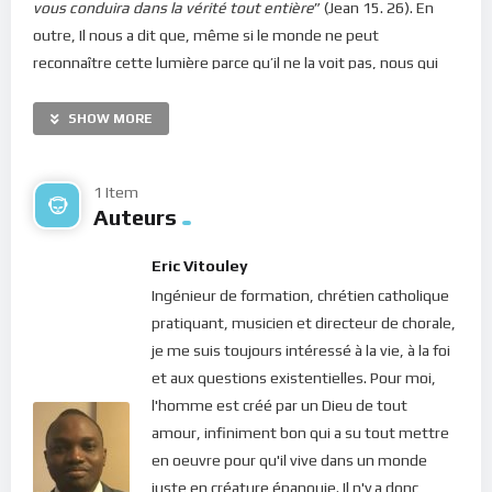
vous conduira dans la vérité tout entière
” (Jean 15. 26). En
outre, Il nous a dit que, même si le monde ne peut
reconnaître cette lumière parce qu’il ne la voit pas, nous qui
croyons en Lui pouvons la reconnaître car elle siège en nous
(Jean 14. 17). C’est en cela que Saint Paul déclare : “
Ne savez-
SHOW MORE
vous pas que vous êtes le temple de Dieu, et que l’Esprit de
Dieu habite en vous?
” (
1 Corinthiens 3:16
)
1 Item
Auteurs
L’Esprit de vérité est la Sagesse même de Dieu. C’est en lui
que sont toutes les connaissances susceptibles de nous
Eric Vitouley
guider dans nos ténèbres. C’est pourquoi Il est la lumière
Ingénieur de formation, chrétien catholique
véritable de nos vies. La plupart du temps, nous l’invoquons
pratiquant, musicien et directeur de chorale,
pour qu’il vienne en nous. Mais la réalité, ce sont ces paroles
je me suis toujours intéressé à la vie, à la foi
révélatrices du Seigneur : “
mais vous, vous le connaissez, car
et aux questions existentielles. Pour moi,
il demeure avec vous, et il sera en vous
” (Jean 14. 17b).
l'homme est créé par un Dieu de tout
L’Esprit est déjà en nous. Il suffit donc d’en prendre
amour, infiniment bon qui a su tout mettre
conscience et de nous disposer à sa lumière pour nous laisser
en oeuvre pour qu'il vive dans un monde
conduire en chaque chose. A chaque fois que nous entrons
juste en créature épanouie. Il n'y a donc