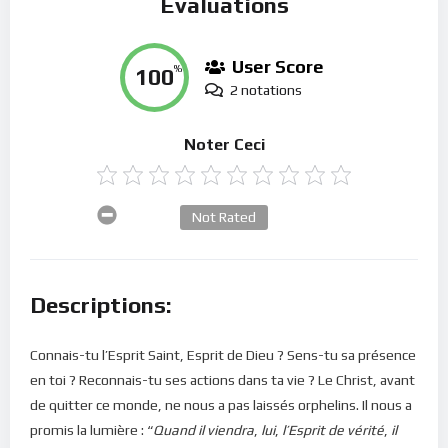
Évaluations
User Score
100
%
2 notations
Noter Ceci
Not Rated
Descriptions:
Connais-tu l’Esprit Saint, Esprit de Dieu ? Sens-tu sa présence
en toi ? Reconnais-tu ses actions dans ta vie ? Le Christ, avant
de quitter ce monde, ne nous a pas laissés orphelins. Il nous a
promis la lumière : “
Quand il viendra
,
lui
,
l’Esprit de vérité
,
il