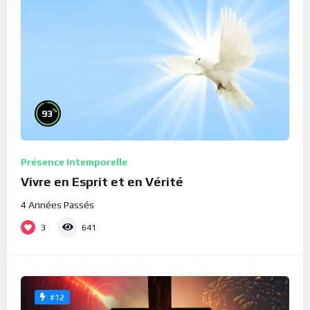
%
93
Présence Intemporelle
Vivre en Esprit et en Vérité
4 Années Passés
3
641
#12