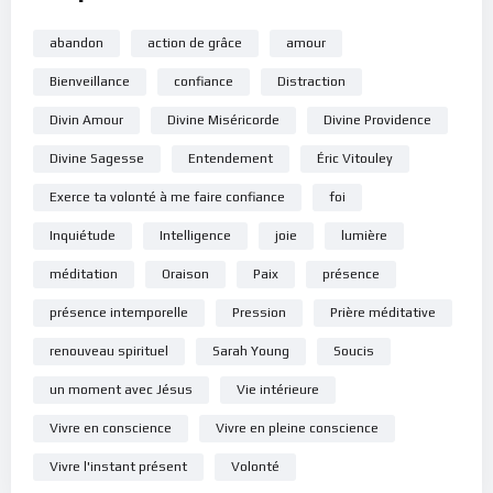
abandon
action de grâce
amour
Bienveillance
confiance
Distraction
Divin Amour
Divine Miséricorde
Divine Providence
Divine Sagesse
Entendement
Éric Vitouley
Exerce ta volonté à me faire confiance
foi
Inquiétude
Intelligence
joie
lumière
méditation
Oraison
Paix
présence
présence intemporelle
Pression
Prière méditative
renouveau spirituel
Sarah Young
Soucis
un moment avec Jésus
Vie intérieure
Vivre en conscience
Vivre en pleine conscience
Vivre l'instant présent
Volonté