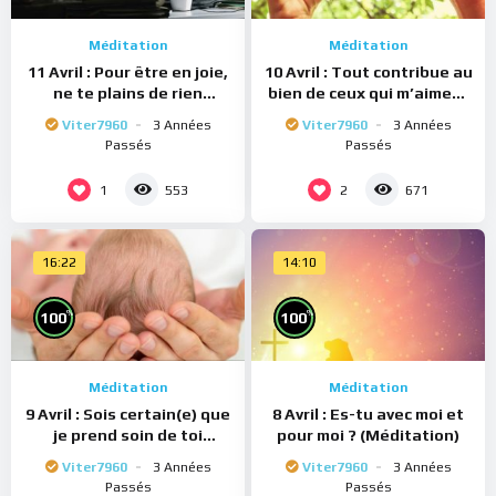
Méditation
Méditation
11 Avril : Pour être en joie,
10 Avril : Tout contribue au
ne te plains de rien
bien de ceux qui m’aiment
(Méditation)
(Méditation)
Viter7960
3 Années
Viter7960
3 Années
Passés
Passés
1
2
553
671
16:22
14:10
%
%
100
100
Méditation
Méditation
9 Avril : Sois certain(e) que
8 Avril : Es-tu avec moi et
je prend soin de toi
pour moi ? (Méditation)
(Méditation)
Viter7960
3 Années
Viter7960
3 Années
Passés
Passés