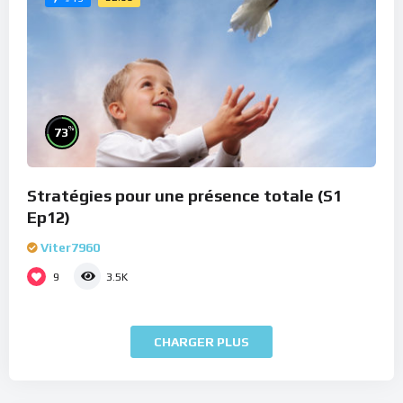
%
73
Stratégies pour une présence totale (S1
Ep12)
Viter7960
9
3.5K
CHARGER PLUS