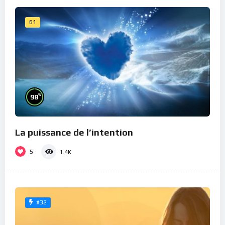
61
%
98
La puissance de l’intention
5
1.4K
#32