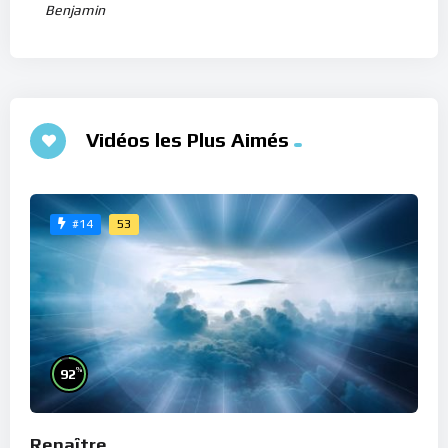
Benjamin
Vidéos les Plus Aimés
53
#14
%
92
Renaître