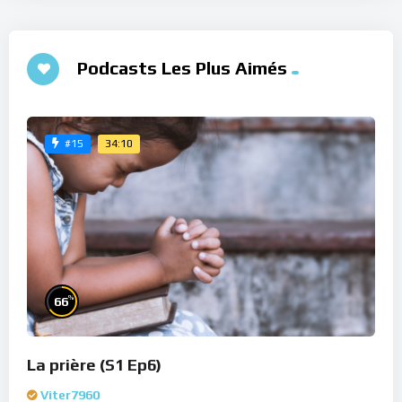
Podcasts Les Plus Aimés
34:10
#15
%
66
La prière (S1 Ep6)
Viter7960