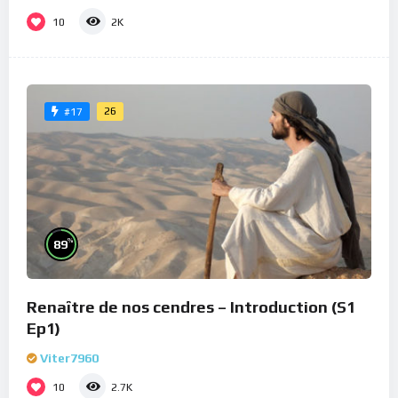
10
2K
26
#17
%
89
Renaître de nos cendres – Introduction (S1
Ep1)
Viter7960
10
2.7K