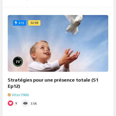
32:08
#19
%
73
Stratégies pour une présence totale (S1
Ep12)
Viter7960
9
3.5K