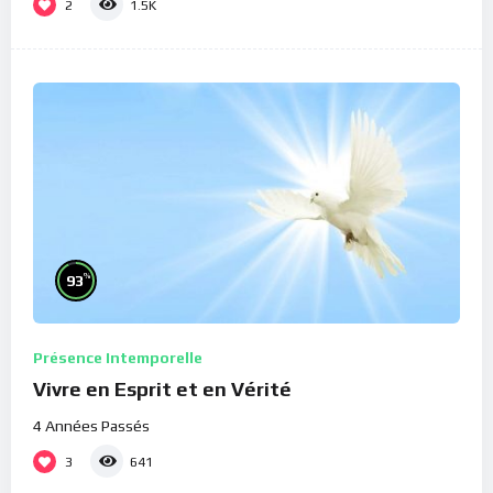
2
1.5K
%
93
Présence Intemporelle
Vivre en Esprit et en Vérité
4 Années Passés
3
641