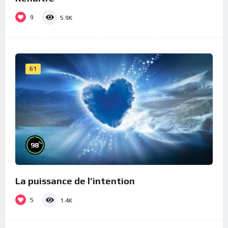
9
5.9K
61
%
98
La puissance de l’intention
5
1.4K