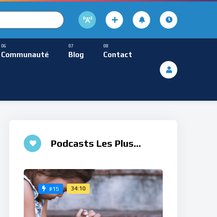
cture
usique Méditative
Communauté
Blog
Contact
De Lecture
ques
Musique Méditative
Podcasts Les Plus
Aimés
34:10
#15