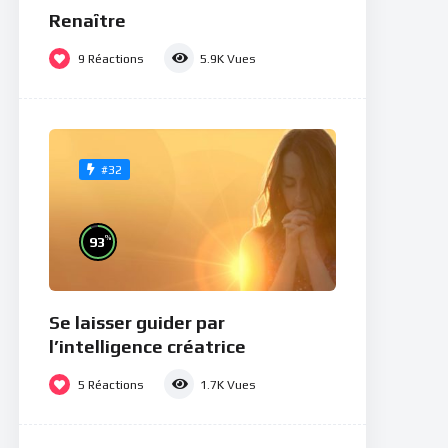
Renaître
9
Réactions
5.9K
Vues
#32
%
93
Se laisser guider par
l’intelligence créatrice
5
Réactions
1.7K
Vues