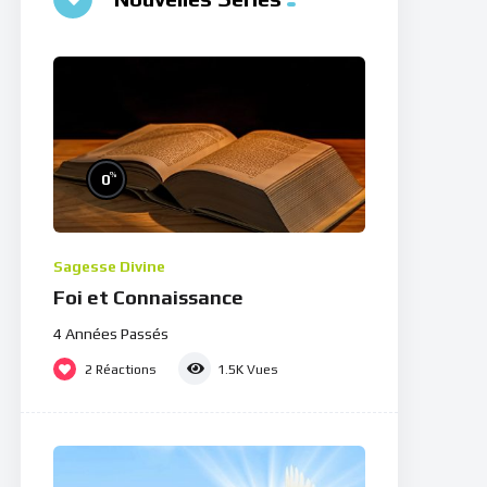
%
0
Sagesse Divine
Foi et Connaissance
4 Années Passés
2
Réactions
1.5K
Vues