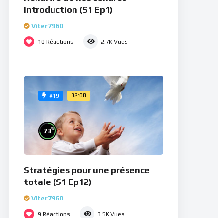
Introduction (S1 Ep1)
Viter7960
10
Réactions
2.7K
Vues
32:08
#19
%
73
Stratégies pour une présence
totale (S1 Ep12)
Viter7960
9
Réactions
3.5K
Vues