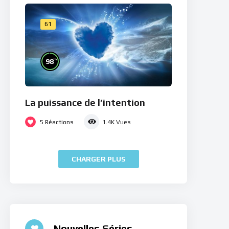
61
%
98
La puissance de l’intention
5
Réactions
1.4K
Vues
CHARGER PLUS
Nouvelles Séries