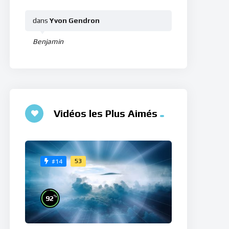
dans
Yvon Gendron
Benjamin
Vidéos les Plus Aimés
53
#14
%
92