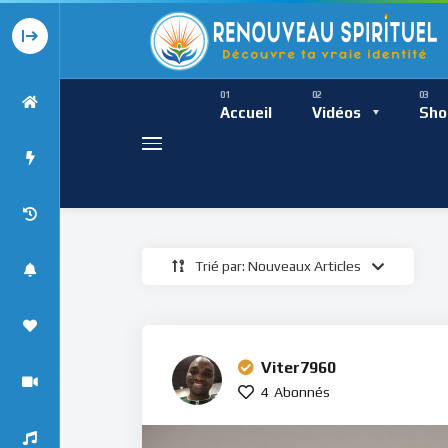
Présence Intempor
Ress
Accueil
Vidéos
Sho
Trié par: Nouveaux Articles
Présence Int
Viter7960
4
Abonnés