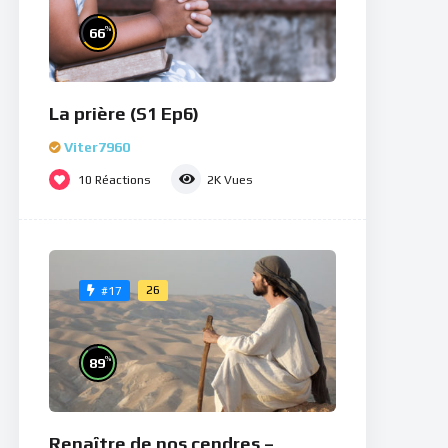
%
66
La prière (S1 Ep6)
Viter7960
10
Réactions
2K
Vues
26
#17
%
89
Renaître de nos cendres –