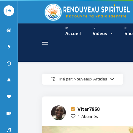
Présence Intempor
Ress
Accueil
Vidéos
Sho
Trié par: Nouveaux Articles
Présence Int
Viter7960
4
Abonnés