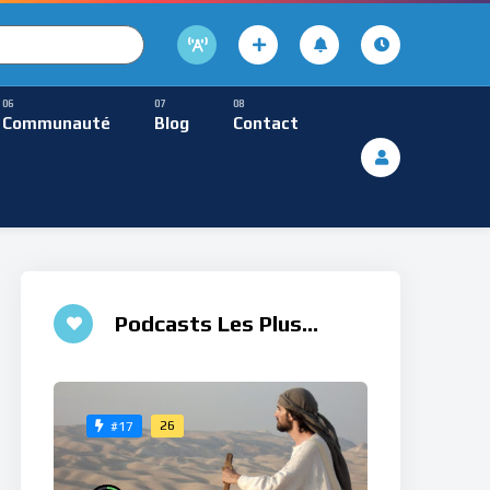
cture
usique Méditative
Communauté
Blog
Contact
De Lecture
ques
Musique Méditative
Podcasts Les Plus
Aimés
26
#17