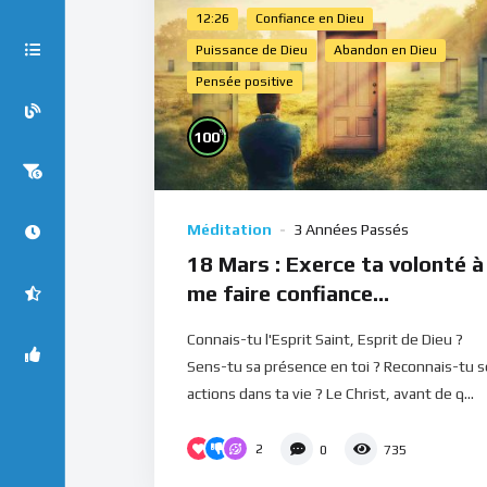
12:26
Confiance en Dieu
Puissance de Dieu
Abandon en Dieu
Pensée positive
%
100
Méditation
3 Années Passés
18 Mars : Exerce ta volonté à
me faire confiance
(Méditation)
Connais-tu l'Esprit Saint, Esprit de Dieu ?
Sens-tu sa présence en toi ? Reconnais-tu 
actions dans ta vie ? Le Christ, avant de q...
2
0
735