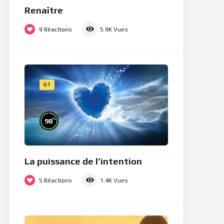
Renaître
9
Réactions
5.9K
Vues
61
%
98
La puissance de l’intention
5
Réactions
1.4K
Vues