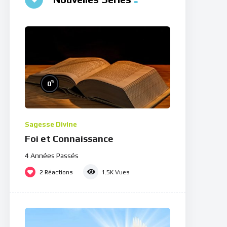
%
0
Sagesse Divine
Foi et Connaissance
4 Années Passés
2
Réactions
1.5K
Vues