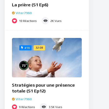
La prière (S1 Ep6)
Viter7960
10
Réactions
2K
Vues
32:08
#19
%
73
Stratégies pour une présence
totale (S1 Ep12)
Viter7960
9
Réactions
3.5K
Vues