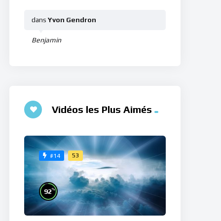
dans
Yvon Gendron
Benjamin
Vidéos les Plus Aimés
53
#14
%
92