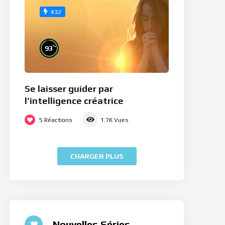
#32
%
93
Se laisser guider par
l’intelligence créatrice
5
Réactions
1.7K
Vues
CHARGER PLUS
Nouvelles Séries