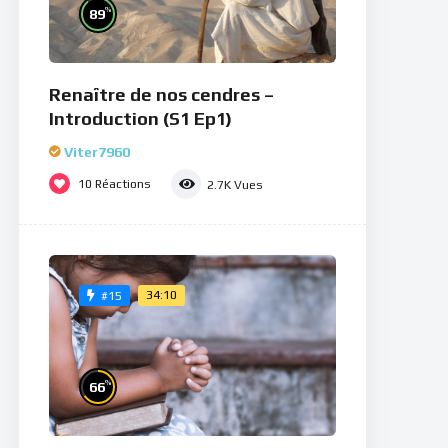
%
89
Renaître de nos cendres –
Introduction (S1 Ep1)
Viter7960
10
Réactions
2.7K
Vues
34:10
#15
%
66