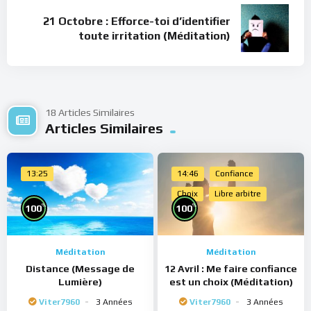
21 Octobre : Efforce-toi d’identifier
toute irritation (Méditation)
18 Articles Similaires
Articles Similaires
13:25
14:46
Confiance
Choix
Libre arbitre
%
%
100
100
Méditation
Méditation
Distance (Message de
12 Avril : Me faire confiance
Lumière)
est un choix (Méditation)
Viter7960
3 Années
Viter7960
3 Années