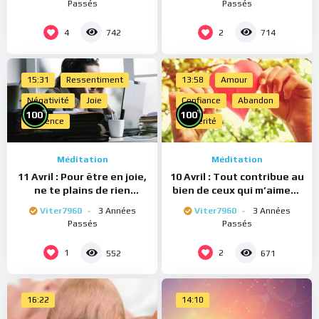
Passés
Passés
4
2
742
714
15:31
Ressentiment
13:58
Amour
Négativité
Joie
Confiance
Abandon
%
%
100
100
Présence
Sincérité
Méditation
Méditation
11 Avril : Pour être en joie,
10 Avril : Tout contribue au
ne te plains de rien
bien de ceux qui m’aiment
(Méditation)
(Méditation)
Viter7960
3 Années
Viter7960
3 Années
Passés
Passés
1
2
552
671
16:22
14:10