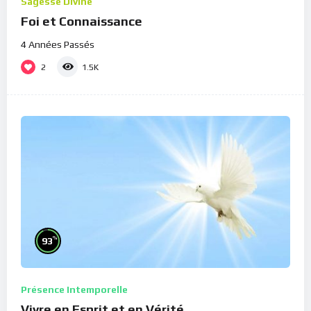
Sagesse Divine
Foi et Connaissance
4 Années Passés
2
1.5K
%
93
Présence Intemporelle
Vivre en Esprit et en Vérité