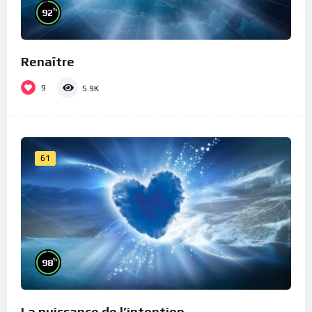
%
92
Renaître
9
5.9K
61
%
98
La puissance de l’intention