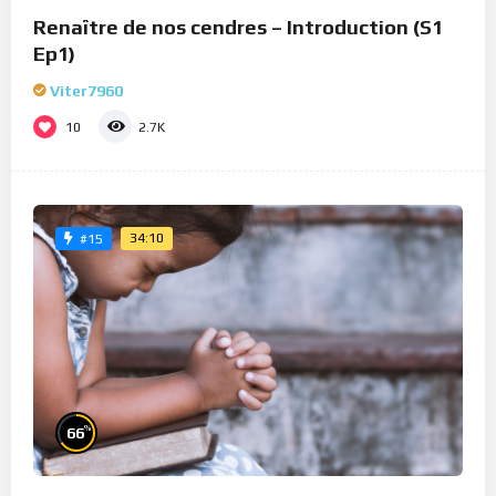
Renaître de nos cendres – Introduction (S1
Ep1)
Viter7960
10
2.7K
34:10
#15
%
66