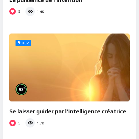
5
1.4K
#32
%
93
Se laisser guider par l’intelligence créatrice
5
1.7K