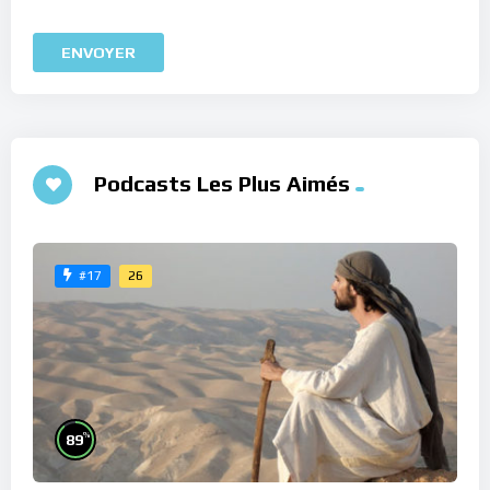
Podcasts Les Plus Aimés
26
#17
%
89