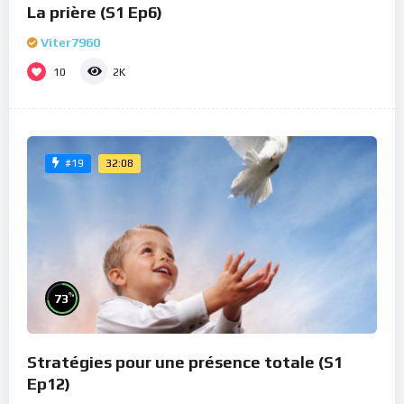
La prière (S1 Ep6)
Viter7960
10
2K
32:08
#19
%
73
Stratégies pour une présence totale (S1
Ep12)