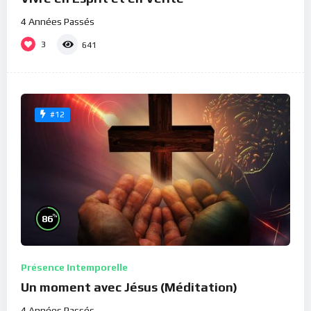
4 Années Passés
3
641
#12
%
86
Présence Intemporelle
Un moment avec Jésus (Méditation)
4 Années Passés