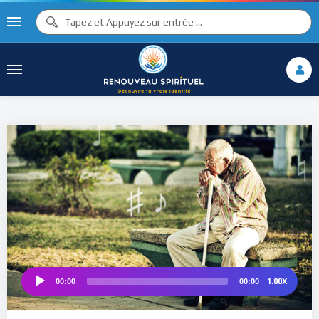
♪
♫ ♩
♩
♫
♯ ♬
♯ ♪
♮
1.00X
00:00
00:00
Audio