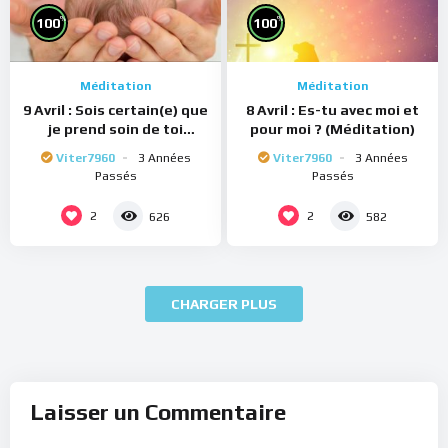
%
%
100
100
Méditation
Méditation
9 Avril : Sois certain(e) que
8 Avril : Es-tu avec moi et
je prend soin de toi
pour moi ? (Méditation)
(Méditation)
Viter7960
3 Années
Viter7960
3 Années
Passés
Passés
2
2
626
582
CHARGER PLUS
Laisser un Commentaire