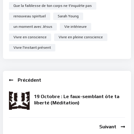
maintenant ? » parce que cette question ne vient pas de la
Que la faiblesse de ton corps ne t'inquiète pas
sagesse (Éclessiaste 7, 10). Au contraire, accroche-toi à
renouveau spirituel
Sarah Young
l’Éternel car en Lui seul se trouve la vie durable et abondante
qui brillera à travers toi, dès que tu décides de marcher à sa
un moment avec Jésus
Vie intérieure
lumière !
Vivre en conscience
Vivre en pleine conscience
Bonne méditation.
Vivre l'instant présent
Pour vous inscrire directement aux publications, veuillez
cliquer ici : [newsletter_button id=2 label=”S’abonner”
design=”twitter”]
Précédent
Si vous voulez vous inscrire sur le site (afin d’être en mesure
de poster des commentaires) et pour les publications,
19 Octobre : Le faux-semblant ôte ta
veuillez cliquer ici :
Inscription
liberté (Méditation)
Suivant