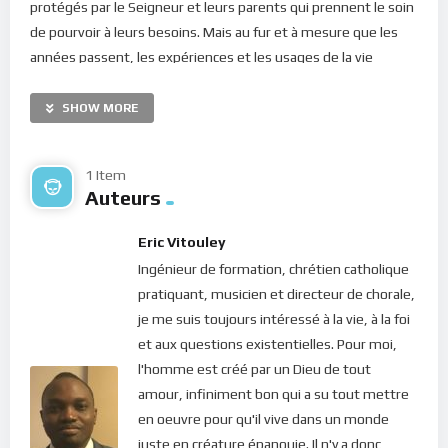
protégés par le Seigneur et leurs parents qui prennent le soin
de pourvoir à leurs besoins. Mais au fur et à mesure que les
années passent, les expériences et les usages de la vie
forgent l’esprit, la mémoire et la sagesse. L’homme acquiert
ainsi progressivement une grandeur d’âme et d’esprit tandis
SHOW MORE
que son corps, pure matière, commence à s’user. Alors, au
troisième âge, le poids des années et la fragilité de ce corps
1 Item
commencent à se faire ressentir. À ce moment-là, celui ou
Auteurs
celle qui a Bien vécu, est bien plus intelligent(e) et plus sage :
c’est l’état d’innocence interne qui conduit au Ciel ! Voilà ce qui
Eric Vitouley
est exprimé dans la Parole, en ces termes : “
Dans les vieillards
Ingénieur de formation, chrétien catholique
se trouve la sagesse, Et dans une longue vie l’intelligence
.”
pratiquant, musicien et directeur de chorale,
(Job 12, 12).
je me suis toujours intéressé à la vie, à la foi
et aux questions existentielles. Pour moi,
Chers frères et soeurs, tout humain dans ce monde, est
l'homme est créé par un Dieu de tout
soumis à la loi de l’espace et du temps, quant à ses externes.
amour, infiniment bon qui a su tout mettre
Cela signifie que le poids de la gravité terrestre et les effets
en oeuvre pour qu'il vive dans un monde
de l’âge agissent sur notre corps qui perd progressivement de
juste en créature épanouie. Il n'y a donc