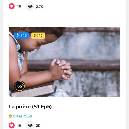
10
2.7K
34:10
#15
%
66
La prière (S1 Ep6)
Viter7960
10
2K