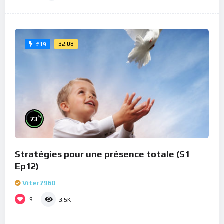
32:08
#19
%
73
Stratégies pour une présence totale (S1
Ep12)
Viter7960
9
3.5K