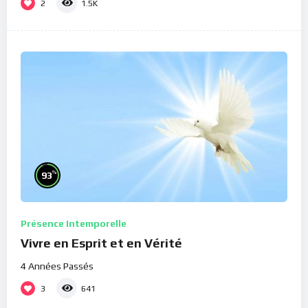
2
1.5K
%
93
Présence Intemporelle
Vivre en Esprit et en Vérité
4 Années Passés
3
641