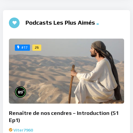
Podcasts Les Plus Aimés
26
#17
%
89
Renaître de nos cendres – Introduction (S1
Ep1)
Viter7960