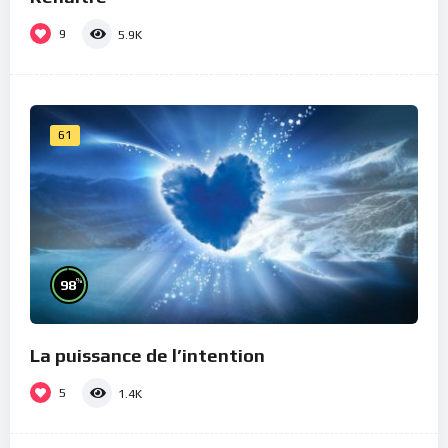
9
5.9K
61
%
98
La puissance de l’intention
5
1.4K