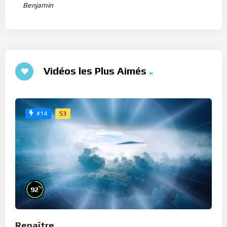
Benjamin
Vidéos les Plus Aimés
53
#14
%
92
Renaître