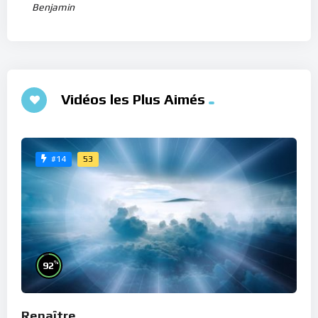
Benjamin
Vidéos les Plus Aimés
53
#14
%
92
Renaître