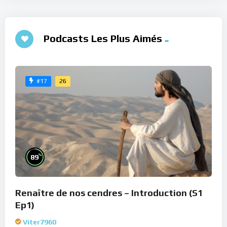
Podcasts Les Plus Aimés
26
#17
%
89
Renaître de nos cendres – Introduction (S1
Ep1)
Viter7960