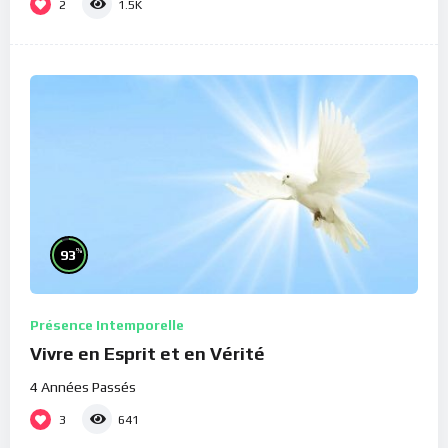
2
1.5K
%
93
Présence Intemporelle
Vivre en Esprit et en Vérité
4 Années Passés
3
641