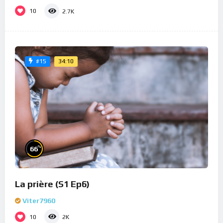
10
2.7K
34:10
#15
%
66
La prière (S1 Ep6)
Viter7960
10
2K