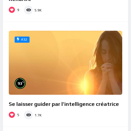
9
5.9K
#32
%
93
Se laisser guider par l’intelligence créatrice
5
1.7K