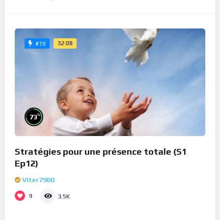
32:08
#19
%
73
Stratégies pour une présence totale (S1
Ep12)
Viter7960
9
3.5K