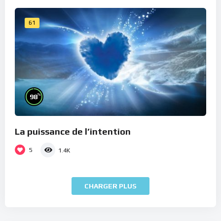
61
%
98
La puissance de l’intention
5
1.4K
CHARGER PLUS