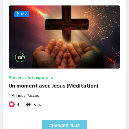
#12
%
86
Présence Intemporelle
Un moment avec Jésus (Méditation)
4 Années Passés
4
5.1K
CHARGER PLUS