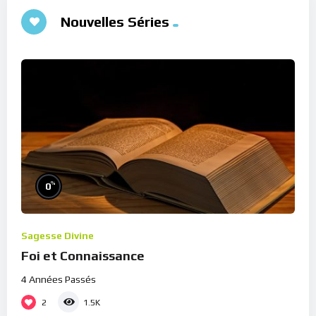
Nouvelles Séries
%
0
Sagesse Divine
Foi et Connaissance
4 Années Passés
2
1.5K