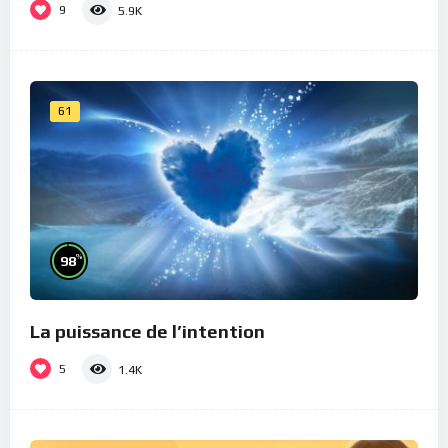
9
5.9K
61
%
98
La puissance de l’intention
5
1.4K