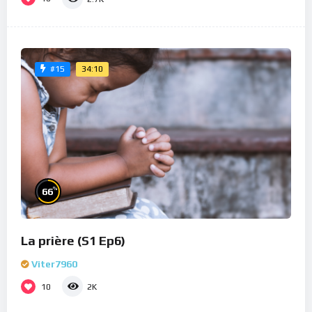
34:10
#15
%
66
La prière (S1 Ep6)
Viter7960
10
2K