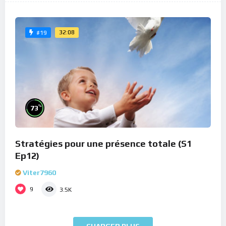
32:08
#19
%
73
Stratégies pour une présence totale (S1
Ep12)
Viter7960
9
3.5K
CHARGER PLUS