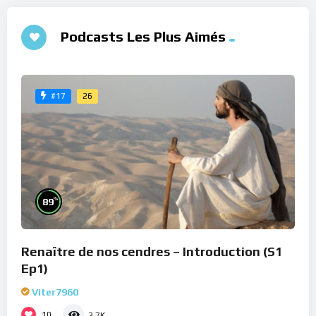
Podcasts Les Plus Aimés
26
#17
%
89
Renaître de nos cendres – Introduction (S1
Ep1)
Viter7960
10
2.7K