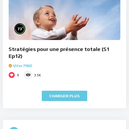
%
73
Stratégies pour une présence totale (S1
Ep12)
Viter7960
9
3.5K
CHARGER PLUS