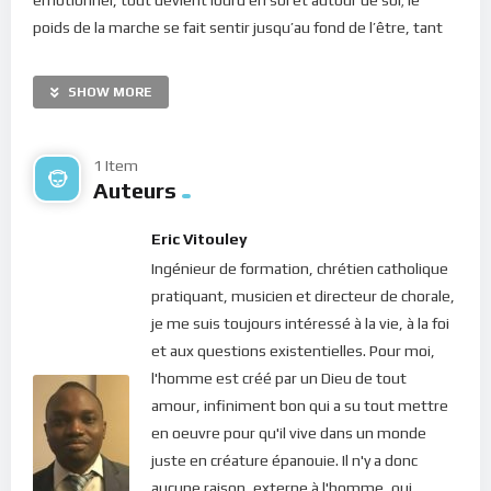
poids de la marche se fait sentir jusqu’au fond de l’être, tant
les attentes sont grandes et la destination, encore loin ! Le
Seigneur nous dit aujourd’hui que toute fatigue est un signe
SHOW MORE
que quelque chose ne va pas bien dans notre équilibre
intérieur. En effet, lorsqu’on est fatigué, c’est qu’on manque
d’énergie. Et manquer d’énergie signifie que quelque chose
1 Item
Auteurs
en nous gruge notre énergie. Deux scénarii peuvent alors se
présenter : soit nous sommes sur le mauvais chemin et notre
Eric Vitouley
être est rempli de négativités qui spolie notre force, ou
Ingénieur de formation, chrétien catholique
encore nous sommes sur la bonne voie mais nous allons trop
pratiquant, musicien et directeur de chorale,
vite et ceci nous épuise. Dans ce dernier cas, ce qui nous
je me suis toujours intéressé à la vie, à la foi
fatigue c’est la projection constante vers le futur, cette
et aux questions existentielles. Pour moi,
destination qu’on aimerait tant être déjà là mais qui semble
l'homme est créé par un Dieu de tout
encore si loin et même parfois, inatteignable…
amour, infiniment bon qui a su tout mettre
“
Tout vient à point à qui sait attendre
“, dit le proverbe. Il ne
en oeuvre pour qu'il vive dans un monde
sert à rien de courir, nous dit le Seigneur. Dans notre vie, nous
juste en créature épanouie. Il n'y a donc
devons apprendre à faire des arrêts réguliers pour se reposer
aucune raison, externe à l'homme, qui