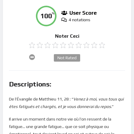
User Score
100
%
4 notations
Noter Ceci
Not Rated
Descriptions:
De l’Évangile de Matthieu 11, 28 : “
Venez à moi, vous tous qui
êtes fatigués et chargés, et je vous donnerai du repos
.”
Il arrive un moment dans notre vie où l’on ressent de la
fatigue… une grande fatigue… que ce soit physique ou
émotionnel, tout devient lourd en soi et autour de soi; le