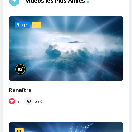
Vidéos les Plus Aimés
53
#14
%
92
Renaître
9
5.9K
61