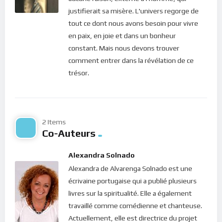
et reprendre des forces avant de continuer le chemin.
justifierait sa misère. L'univers regorge de
Autrement, notre voyage risque de ne pas être satisfaisant;
tout ce dont nous avons besoin pour vivre
et ce sera donc la déception et les frustrations. Car si le
en paix, en joie et dans un bonheur
chemin que nous avons pris n’est pas le bon, la destination
constant. Mais nous devons trouver
non plus ne sera pas celle escomptée et nous serons déçu. Si
comment entrer dans la révélation de ce
le chemin est le bon et que nous allons trop vite, nous
trésor.
risquons de ne jamais parvenir à destination parce que nous
pourrions faire une chute avant d’y être parvenu. Voilà
pourquoi le Seigneur nous demande de nous arrêter et faire
une pause.
2 Items
Co-Auteurs
Mais quand on s’arrête, n’est-ce pas pour gagner de l’énergie
? N’est-ce pas pour reprendre des forces avant de continuer la
Alexandra Solnado
route ? C’est vrai que parfois, on se demande comment faire
Alexandra de Alvarenga Solnado est une
pour regagner cette énergie qui s’est dissipée le long du
écrivaine portugaise qui a publié plusieurs
chemin… Quand on ne sait plus où mettre de la tête et que la
livres sur la spiritualité. Elle a également
charge devient trop lourde, nous devons simplement penser
travaillé comme comédienne et chanteuse.
à cet appel du Christ : “
Venez à moi vous tous qui êtes
Actuellement, elle est directrice du projet