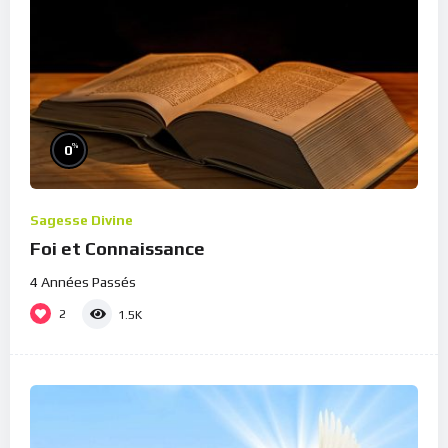
%
0
Sagesse Divine
Foi et Connaissance
4 Années Passés
2
1.5K