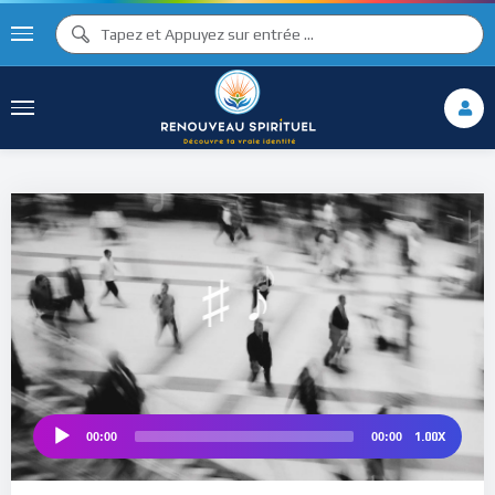
♫ ♩
♫
♩
♯ ♬
♮
♯ ♪
1.00X
00:00
00:00
Audio