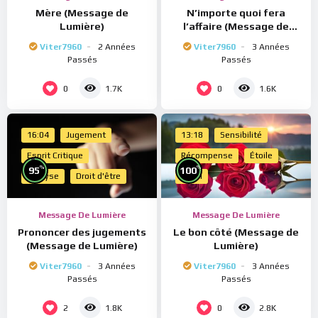
Mère (Message de
N’importe quoi fera
Lumière)
l’affaire (Message de
Lumière)
Viter7960
2 Années
Viter7960
3 Années
Passés
Passés
0
0
1.7K
1.6K
16:04
Jugement
13:18
Sensibilité
Esprit Critique
Récompense
Étoile
%
%
95
100
Analyse
Droit d'être
Merci
Message De Lumière
Message De Lumière
Prononcer des jugements
Le bon côté (Message de
(Message de Lumière)
Lumière)
Viter7960
3 Années
Viter7960
3 Années
Passés
Passés
2
0
1.8K
2.8K