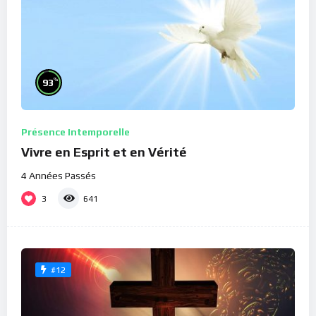
%
93
Présence Intemporelle
Vivre en Esprit et en Vérité
4 Années Passés
3
641
#12