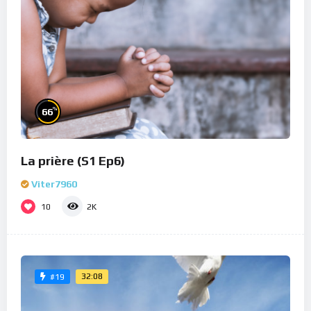
%
66
La prière (S1 Ep6)
Viter7960
10
2K
32:08
#19