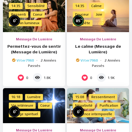
14:35
Sensibilité
14:35
Calme
Ressenti
Coeur
Douceur
Joie
%
%
0
85
Chemin lumineux
Tempête
Message De Lumière
Message De Lumière
Permettez-vous de sentir
Le calme (Message de
(Message de Lumière)
Lumière)
Viter7960
2 Années
Viter7960
2 Années
Passés
Passés
0
0
1.8K
1.9K
16:18
Lumière
15:08
Ressentiment
Vie intérieure
Coeur
Négativité
Purification
%
%
0
0
Voyage spirituel
Présence intemporelle
Message De Lumière
Message De Lumière