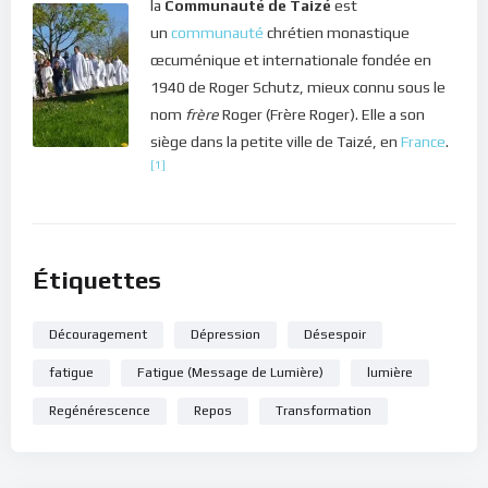
la
Communauté de Taizé
est
apprendre à te détacher du but, de la destination, des
un
communauté
chrétien monastique
attentes afin de te centrer sur l’essentiel : l’instant présent.
œcuménique et internationale fondée en
C’est ici et maintenant que tu trouveras les ressources
1940 de Roger Schutz, mieux connu sous le
nécessaires pour ton voyage. Si tu es fatigué, assoiffé ou
nom
frère
Roger (Frère Roger). Elle a son
affamé, c’est là, dans le moment présent, que tu pourras te
siège dans la petite ville de Taizé, en
France
.
désaltérer et te laisser transformer par la lumière véritable !
[1]
Dans ce silence de ton cœur, écoute ce message de lumière.
Bonne méditation.
Étiquettes
Découragement
Dépression
Désespoir
fatigue
Fatigue (Message de Lumière)
lumière
Regénérescence
Repos
Transformation