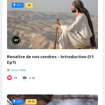
26
#17
%
89
Renaître de nos cendres – Introduction (S1
Ep1)
Viter7960
10
2.7K
34:10
#15