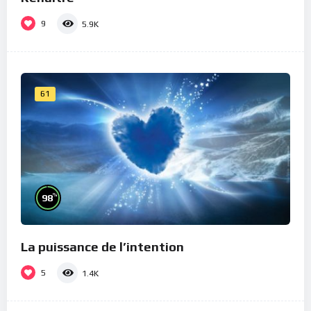
9
5.9K
61
%
98
La puissance de l’intention
5
1.4K