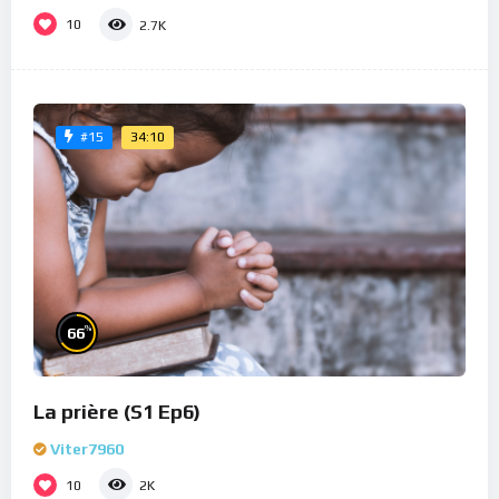
10
2.7K
34:10
#15
%
66
La prière (S1 Ep6)
Viter7960
10
2K