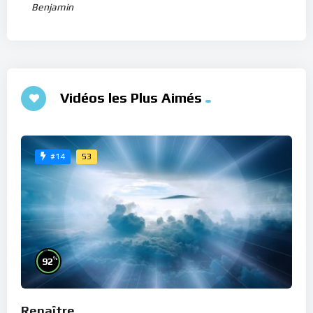
Benjamin
Vidéos les Plus Aimés
53
#14
%
92
Renaître