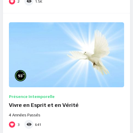
2
1.5K
%
93
Présence Intemporelle
Vivre en Esprit et en Vérité
4 Années Passés
3
641