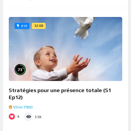
32:08
#19
%
73
Stratégies pour une présence totale (S1
Ep12)
Viter7960
9
3.5K