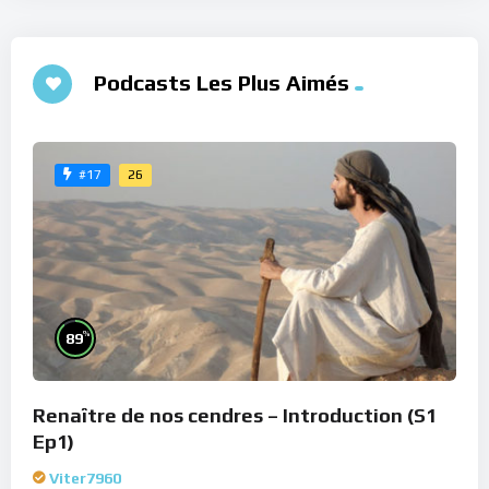
Podcasts Les Plus Aimés
26
#17
%
89
Renaître de nos cendres – Introduction (S1
Ep1)
Viter7960