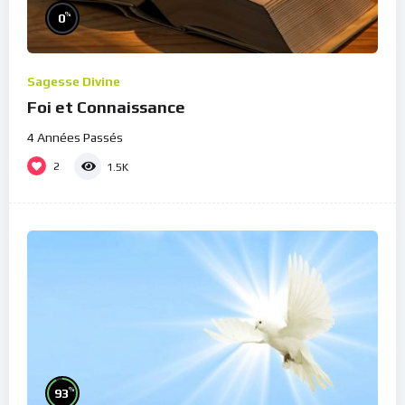
%
0
Sagesse Divine
Foi et Connaissance
4 Années Passés
2
1.5K
%
93