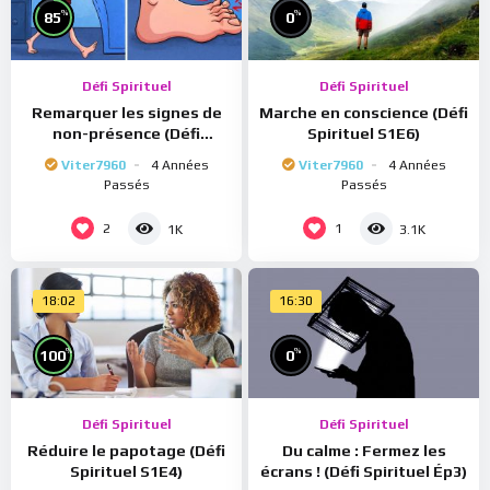
%
%
85
0
Défi Spirituel
Défi Spirituel
Remarquer les signes de
Marche en conscience (Défi
non-présence (Défi
Spirituel S1E6)
Spirituel S1E7)
Viter7960
4 Années
Viter7960
4 Années
Passés
Passés
2
1
1K
3.1K
18:02
16:30
%
%
100
0
Défi Spirituel
Défi Spirituel
Réduire le papotage (Défi
Du calme : Fermez les
Spirituel S1E4)
écrans ! (Défi Spirituel Ép3)