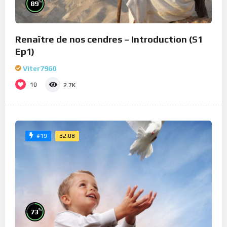
%
89
Renaître de nos cendres – Introduction (S1
Ep1)
Viter7960
10
2.7K
32:08
#19
%
73