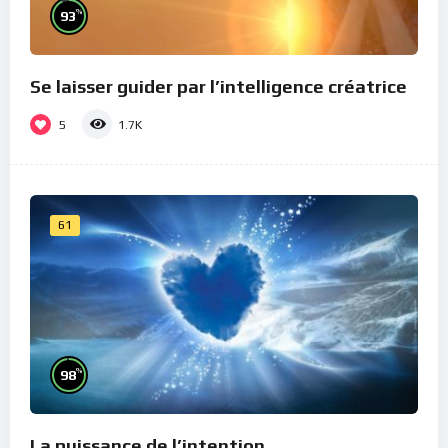
%
93
Se laisser guider par l’intelligence créatrice
5
1.7K
61
%
98
La puissance de l’intention