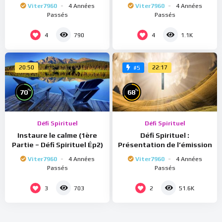
Viter7960
4 Années
Viter7960
4 Années
Passés
Passés
4
4
790
1.1K
20:50
22:17
#5
%
%
70
68
Défi Spirituel
Défi Spirituel
Instaure le calme (1ère
Défi Spirituel :
Partie – Défi Spirituel Ép2)
Présentation de l’émission
Viter7960
4 Années
Viter7960
4 Années
Passés
Passés
3
2
703
51.6K