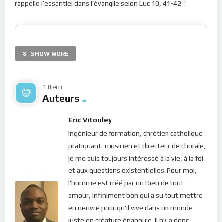
rappelle l’essentiel dans l’évangile selon Luc 10, 41-42 :
Le Seigneur lui répondit: Marthe, Marthe, tu
t’inquiètes et tu t’agites pour beaucoup de
SHOW MORE
choses.
Une seule chose est nécessaire. Marie
a choisi la bonne part, qui ne lui sera point ôtée.
1 Item
Auteurs
Le calme, la Présence, la vie intérieure voilà les secrets d’une
Eric Vitouley
vie riche et intime avec le Seigneur. Lorsque nous sommes
Ingénieur de formation, chrétien catholique
dans ces dispositions, nous pouvons remarquer, observer et
pratiquant, musicien et directeur de chorale,
vivre très concrètement tout ce qui se passe autour de nous.
je me suis toujours intéressé à la vie, à la foi
et aux questions existentielles. Pour moi,
Le défi spirituel de cette semaine consiste donc à revenir
l'homme est créé par un Dieu de tout
constamment en nous, et redévelopper notre sens du réel.
amour, infiniment bon qui a su tout mettre
Faire de petites pauses et prendre le temps d’observer une
en oeuvre pour qu'il vive dans un monde
gravure, des enfants qui jouent, des petits animaux autour de
juste en créature épanouie. Il n'y a donc