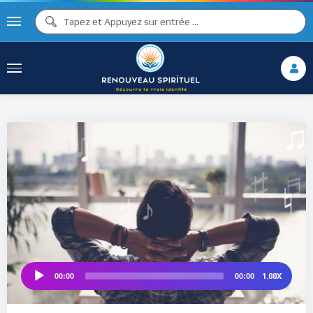
♪
♩
♫ ♩
♫
♯ ♬
♮
1.00X
00:00
00:00
Audio