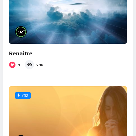
%
92
Renaître
9
5.9K
#32