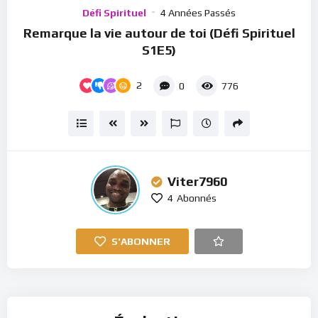
Player
Défi Spirituel
4 Années Passés
Remarque la vie autour de toi (Défi Spirituel
S1E5)
2
0
776
Viter7960
4
Abonnés
S'ABONNER