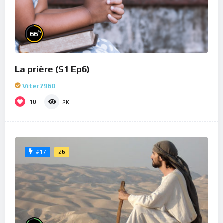
%
66
La prière (S1 Ep6)
Viter7960
10
2K
26
#17