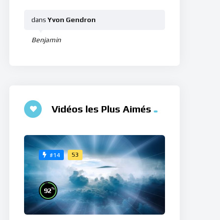
dans
Yvon Gendron
Benjamin
Vidéos les Plus Aimés
53
#14
%
92