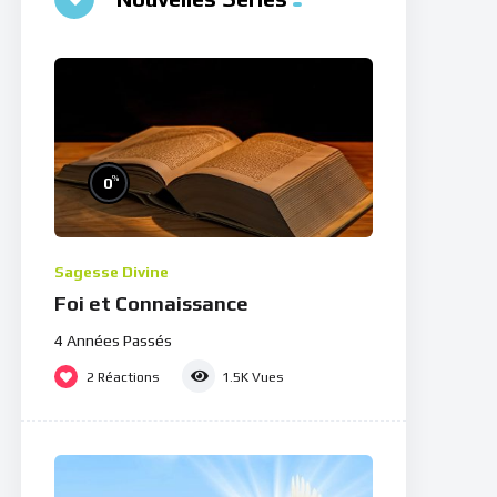
%
0
Sagesse Divine
Foi et Connaissance
4 Années Passés
2
Réactions
1.5K
Vues