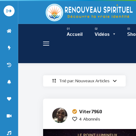
Présence Intempor
Ress
Accueil
Vidéos
Sho
Trié par: Nouveaux Articles
Présence Int
Viter7960
4
Abonnés