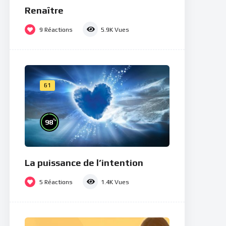
Renaître
9
Réactions
5.9K
Vues
61
%
98
La puissance de l’intention
5
Réactions
1.4K
Vues