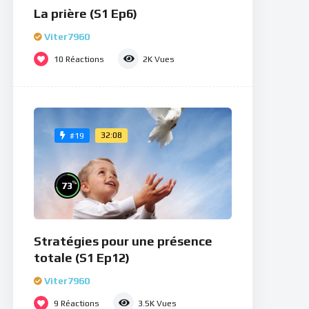
La prière (S1 Ep6)
Viter7960
10
Réactions
2K
Vues
32:08
#19
%
73
Stratégies pour une présence
totale (S1 Ep12)
Viter7960
9
Réactions
3.5K
Vues