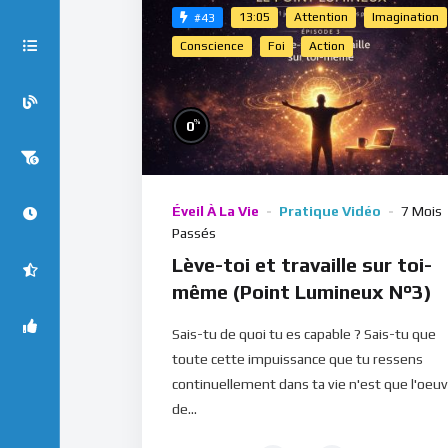
13:05
Attention
Imagination
#43
Conscience
Foi
Action
%
0
Éveil À La Vie
Pratique Vidéo
7 Mois
Passés
Lève-toi et travaille sur toi-
même (Point Lumineux N°3)
Sais-tu de quoi tu es capable ? Sais-tu que
toute cette impuissance que tu ressens
continuellement dans ta vie n'est que l'oeu
de...