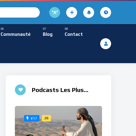
cture
usique Méditative
Communauté
Blog
Contact
De Lecture
ques
Musique Méditative
Podcasts Les Plus
Aimés
26
#17