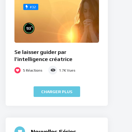
#32
%
93
Se laisser guider par
l’intelligence créatrice
5
Réactions
1.7K
Vues
CHARGER PLUS
Nouvelles Séries