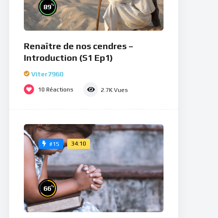
%
89
Renaître de nos cendres –
Introduction (S1 Ep1)
Viter7960
10
Réactions
2.7K
Vues
34:10
#15
%
66