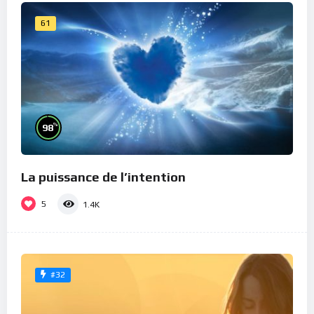
61
%
98
La puissance de l’intention
5
1.4K
#32