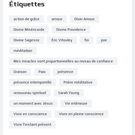
Étiquettes
action de grâce
amour
Divin Amour
Divine Miséricorde
Divine Providence
Divine Sagesse
Éric Vitouley
foi
joie
méditation
Mes miracles sont proportionnelles au niveau de confiance
Oraison
Paix
présence
présence intemporelle
Prière méditative
renouveau spirituel
Sarah Young
un moment avec Jésus
Vie intérieure
Vivre en conscience
Vivre en pleine conscience
Vivre l'instant présent