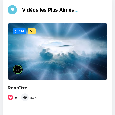
Vidéos les Plus Aimés
53
#14
%
92
Renaître
9
5.9K