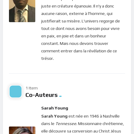
juste en créature épanouie. Il n'y a donc
Aujourd’hui, le Christ nous dit que ce qu’il est capable
aucune raison, externe à l'homme, qui
d’accomplir dans notre vie est proportionnel au degré de
justifierait sa misère. L'univers regorge de
confiance que nous lui portons. Plus nous avons confiance en
tout ce dont nous avons besoin pour vivre
Dieu, et plus nous sentons ses actions dans notre quotidien. Il
en paix, en joie et dans un bonheur
nous conduit aisément et joyeusement vers le bonheur
constant. Mais nous devons trouver
éternel. Il nous devance partout et nous prévient de tout
comment entrer dans la révélation de ce
obstacle. Jamais notre coeur n’est rempli d’amertume et
trésor.
quand nous sommes face à une tempête, il donne la force et
le courage de passer au travers !
Mais pour rentrer dans toutes ces grâces, nous devons
1 Item
habituer notre esprit à se mettre sous le joug de notre Dieu.
Co-Auteurs
Lui faire confiance, autant dans les petites choses que dans
les grandes, voilà qui agrée à notre Père céleste. Car alors, il ne
Sarah Young
ménage aucune ressource pour nous combler de biens, déjà
Sarah Young
est née en 1946 à Nashville
sur cette terre ! C’est ainsi que nous pouvons grandir dans la
dans le
Tennessee
. Missionnaire chrétienne,
présence de Dieu !
elle découvre sa conversion au Christ Jésus