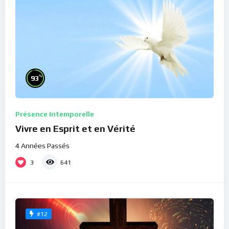
%
93
Présence Intemporelle
Vivre en Esprit et en Vérité
4 Années Passés
3
641
#12