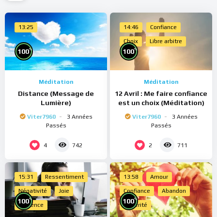
13:25
14:46
Confiance
Choix
Libre arbitre
%
%
100
100
Méditation
Méditation
Distance (Message de
12 Avril : Me faire confiance
Lumière)
est un choix (Méditation)
Viter7960
3 Années
Viter7960
3 Années
Passés
Passés
4
2
742
711
15:31
Ressentiment
13:58
Amour
Négativité
Joie
Confiance
Abandon
%
%
100
100
Présence
Sincérité