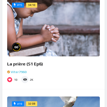
34:10
#15
%
66
La prière (S1 Ep6)
Viter7960
10
2K
32:08
#19