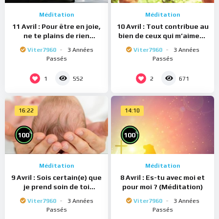
Méditation
Méditation
11 Avril : Pour être en joie,
10 Avril : Tout contribue au
ne te plains de rien
bien de ceux qui m’aiment
(Méditation)
(Méditation)
Viter7960
3 Années
Viter7960
3 Années
Passés
Passés
1
2
552
671
16:22
14:10
%
%
100
100
Méditation
Méditation
9 Avril : Sois certain(e) que
8 Avril : Es-tu avec moi et
je prend soin de toi
pour moi ? (Méditation)
(Méditation)
Viter7960
3 Années
Viter7960
3 Années
Passés
Passés