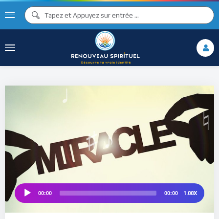
♪
♫ ♩
♩
♫
♯ ♬
♯ ♪
♮
1.00X
00:00
00:00
Audio