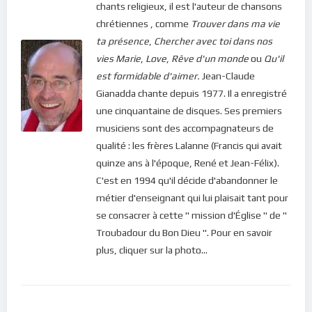
veuillez cliquer ici :
Inscription
chants religieux, il est l'auteur de chansons
chrétiennes , comme
Trouver dans ma vie
ta présence
,
Chercher avec toi dans nos
vies
Marie
,
Love
,
Rêve d'un monde
ou
Qu'il
est formidable d'aimer.
Jean-Claude
Gianadda chante depuis 1977. Il a enregistré
une cinquantaine de disques. Ses premiers
musiciens sont des accompagnateurs de
qualité : les frères Lalanne (Francis qui avait
quinze ans à l'époque, René et Jean-Félix).
C'est en 1994 qu'il décide d'abandonner le
métier d'enseignant qui lui plaisait tant pour
se consacrer à cette " mission d'Église " de "
Troubadour du Bon Dieu ". Pour en savoir
plus, cliquer sur la photo...