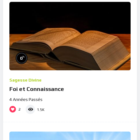
%
0
Sagesse Divine
Foi et Connaissance
4 Années Passés
2
1.5K