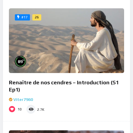
26
#17
%
89
Renaître de nos cendres – Introduction (S1
Ep1)
Viter7960
10
2.7K