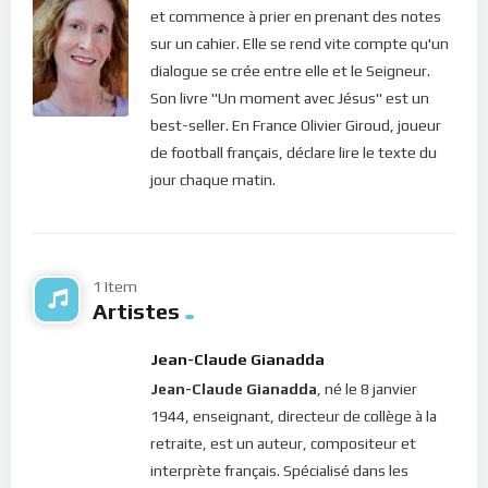
et commence à prier en prenant des notes
Cher frère, chère soeur, ton Dieu te dit aujourd’hui : “
Fais moi
sur un cahier. Elle se rend vite compte qu'un
confiance de toutes les fibres de ton être!
“. Ce qui est encore
dialogue se crée entre elle et le Seigneur.
plus important, c’est la constance avec laquelle nous nous
Son livre "Un moment avec Jésus" est un
abandonnons. Car si c’est seulement dans les moments
best-seller. En France Olivier Giroud, joueur
difficiles que nous crions à Jésus, comment pourrions
de football français, déclare lire le texte du
anticiper sur les problèmes ? Pour avoir une vie étincelante et
jour chaque matin.
solide dans la foi, confie-toi en l’Éternel (Psaumes XXXVII. 5 &
CXXV. 1; Proverbes III. 5; Ésaïe XXVI. 4). Voilà le remède à
toutes nos maladies !
1 Item
Bonne méditation.
Artistes
Pour vous inscrire directement aux publications, veuillez
Jean-Claude Gianadda
cliquer ici : [newsletter_button id=2 label=”S’abonner”
Jean-Claude Gianadda
, né le 8 janvier
design=”twitter”]
1944, enseignant, directeur de collège à la
Si vous voulez vous inscrire sur le site (afin d’être en mesure
retraite, est un auteur, compositeur et
de poster des commentaires) et pour les publications,
interprète français. Spécialisé dans les