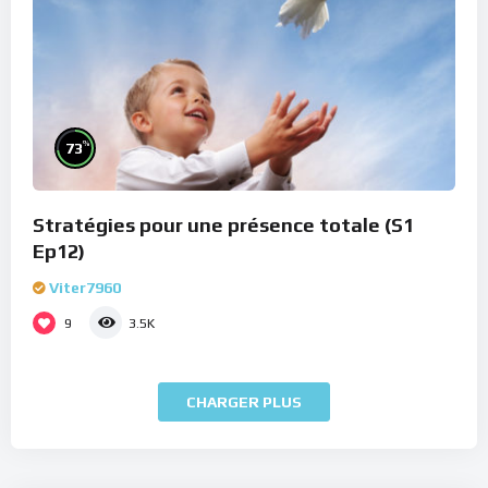
%
73
Stratégies pour une présence totale (S1
Ep12)
Viter7960
9
3.5K
CHARGER PLUS