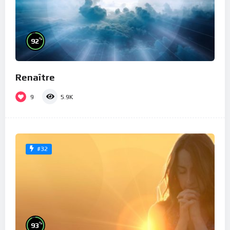
%
92
Renaître
9
5.9K
#32
%
93