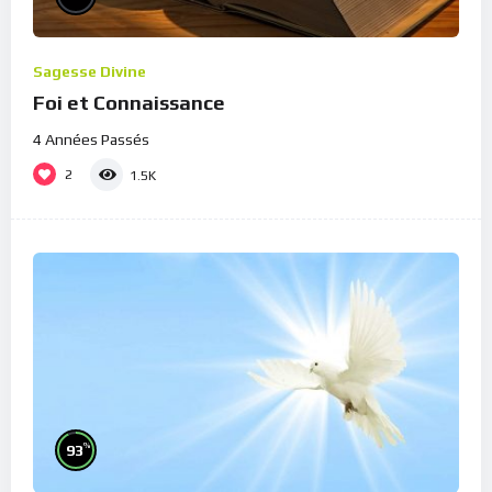
Sagesse Divine
Foi et Connaissance
4 Années Passés
2
1.5K
%
93