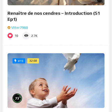
Renaître de nos cendres – Introduction (S1
Ep1)
Viter7960
10
2.7K
32:08
#19
%
73