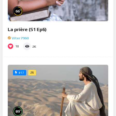
%
66
La prière (S1 Ep6)
Viter7960
10
2K
26
#17
%
89