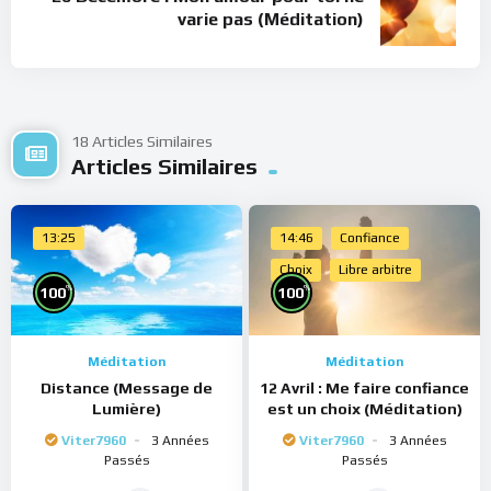
varie pas (Méditation)
18 Articles Similaires
Articles Similaires
13:25
14:46
Confiance
Choix
Libre arbitre
%
%
100
100
Méditation
Méditation
Distance (Message de
12 Avril : Me faire confiance
Lumière)
est un choix (Méditation)
Viter7960
3 Années
Viter7960
3 Années
Passés
Passés