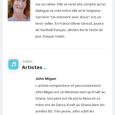
sur un cahier. Elle se rend vite compte qu'un
design=”twitter”]
dialogue se crée entre elle et le Seigneur.
Si vous voulez vous inscrire sur le site (afin d’être en mesure
Son livre "Un moment avec Jésus" est un
de poster des commentaires) et pour les publications,
best-seller. En France Olivier Giroud, joueur
veuillez cliquer ici :
Inscription
de football français, déclare lire le texte du
jour chaque matin.
1 Item
Artistes
John Migan
L’artiste compositeur et percussionniste
John Migan est un Béninois bien qu’il naît au
Ghana. Son père est de porto Novo et sa
mère est de Dassa. Il naît au Ghana dans les
années 60. Très jeune, John subit les