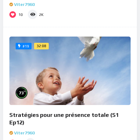
Viter7960
10
2K
32:08
#19
%
73
Stratégies pour une présence totale (S1
Ep12)
Viter7960