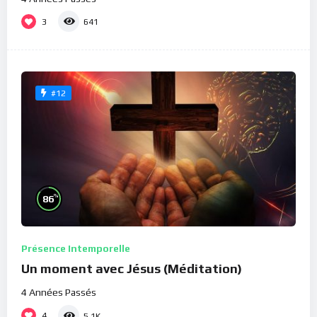
3
641
#12
%
86
Présence Intemporelle
Un moment avec Jésus (Méditation)
4 Années Passés
4
5.1K