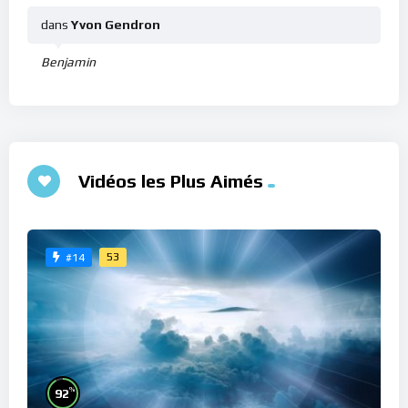
dans
Yvon Gendron
Benjamin
Vidéos les Plus Aimés
53
#14
%
92