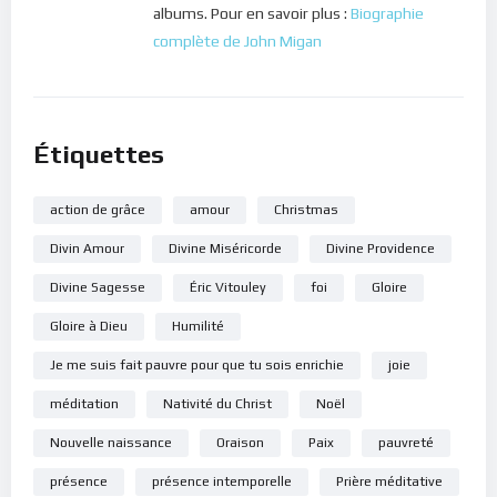
albums. Pour en savoir plus :
Biographie
complète de John Migan
Étiquettes
action de grâce
amour
Christmas
Divin Amour
Divine Miséricorde
Divine Providence
Divine Sagesse
Éric Vitouley
foi
Gloire
Gloire à Dieu
Humilité
Je me suis fait pauvre pour que tu sois enrichie
joie
méditation
Nativité du Christ
Noël
Nouvelle naissance
Oraison
Paix
pauvreté
présence
présence intemporelle
Prière méditative