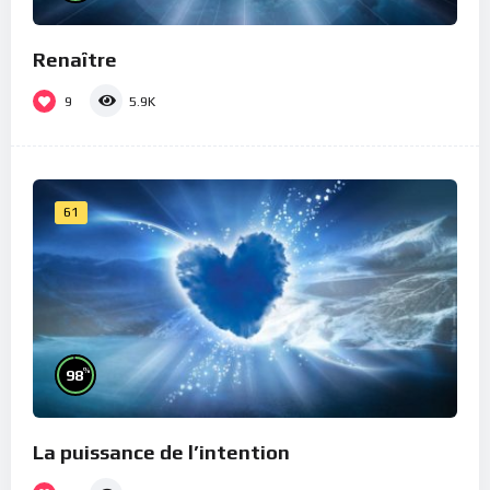
Renaître
9
5.9K
61
%
98
La puissance de l’intention