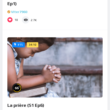
Ep1)
Viter7960
10
2.7K
34:10
#15
%
66
La prière (S1 Ep6)