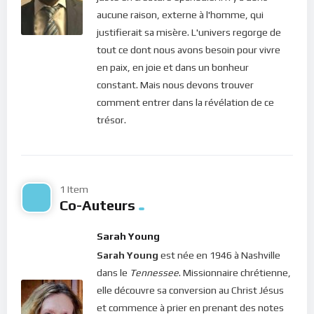
Aujourd’hui, le Seigneur nous rappelle encore ce sacrifice
aucune raison, externe à l'homme, qui
consenti pour que chacun de nous ait la vie sauve. Dieu a
justifierait sa misère. L'univers regorge de
toujours voulu que sa gloire vienne jusqu’à nous, ses brebis. Il
tout ce dont nous avons besoin pour vivre
nous dit donc qu’en sa présence, nous sentons de plus près
en paix, en joie et dans un bonheur
cette gloire : “
la lumière de la connaissance de ma gloire
constant. Mais nous devons trouver
resplendit sur toi
“, déclare-t-il. Le Christ ne nous demande
comment entrer dans la révélation de ce
rien de bien difficile : simplement s’ouvrir à sa présence, afin
trésor.
de jouir pleinement de sa grâce.
En célébrant ce jour de la nativité du Sauveur, souvenons-
nous qu’il s’est fait tout petit pour que nous devenions riche
1 Item
de son amour. Cette prise de conscience nous amènera donc à
Co-Auteurs
faire le pas vers Lui, ouvrir nos coeurs afin de l’accueillir
pleinement en nous !
Sarah Young
Sarah Young
est née en 1946 à Nashville
Bonne méditation.
dans le
Tennessee
. Missionnaire chrétienne,
elle découvre sa conversion au Christ Jésus
Pour vous inscrire directement aux publications, veuillez
et commence à prier en prenant des notes
cliquer ici : [newsletter_button id=2 label=”S’abonner”