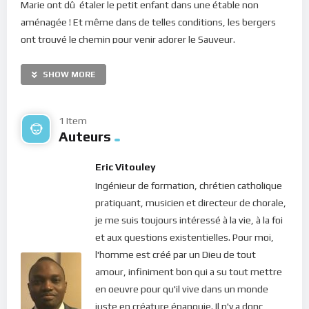
Marie ont dû étaler le petit enfant dans une étable non
aménagée ! Et même dans de telles conditions, les bergers
ont trouvé le chemin pour venir adorer le Sauveur.
Plus tard, en plein dans sa mission, le Christ déclara : “
Les
SHOW MORE
renards ont des tanières, et les oiseaux du ciel ont des nids;
mais le Fils de l’homme n’a pas où reposer sa tête
” (Matthieu
8, 20). Le Créateur de l’univers, Celui à qui on doit tout ce qui
1 Item
Auteurs
existe sur cette terre, n’a nulle part où reposer ! N’est-ce pas
scandaleux ? Et pourtant, le Christ a accepté d’endurer ces
Eric Vitouley
dures conditions pour nous. Et vers la fin de sa mission,
Ingénieur de formation, chrétien catholique
lorsqu’il était poursuivi et assailli par les scribes et les
pratiquant, musicien et directeur de chorale,
pharisiens, livré aux mains des Romains, le Christ s’est encore
je me suis toujours intéressé à la vie, à la foi
fait tout petit. Saint Paul déclare : “
Il s’est dépouillé de lui-
et aux questions existentielles. Pour moi,
même en prenant une condition de serviteur, en devenant
l'homme est créé par un Dieu de tout
semblable aux êtres humains
.” (Philippiens 2, 7). Voilà la
amour, infiniment bon qui a su tout mettre
manifestation de l’amour ! Voilà le sacrifice qu’il a fallu pour
en oeuvre pour qu'il vive dans un monde
que le monde soit transformé par la Lumière.
juste en créature épanouie. Il n'y a donc