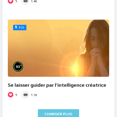
5
1.4K
#32
%
93
Se laisser guider par l’intelligence créatrice
5
1.7K
CHARGER PLUS