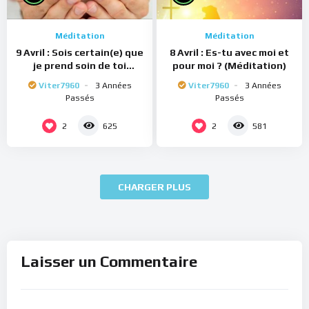
Méditation
Méditation
9 Avril : Sois certain(e) que
8 Avril : Es-tu avec moi et
je prend soin de toi
pour moi ? (Méditation)
(Méditation)
Viter7960
3 Années
Viter7960
3 Années
Passés
Passés
2
2
625
581
CHARGER PLUS
Laisser un Commentaire