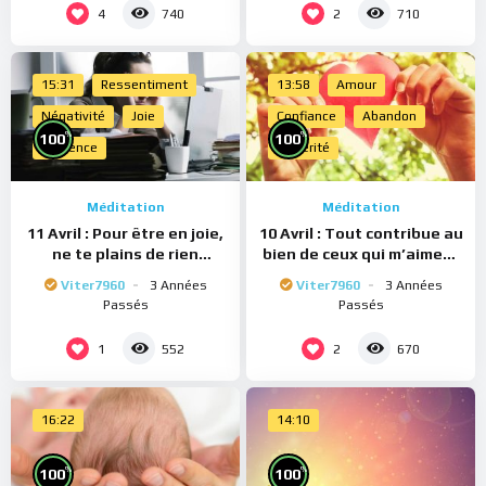
4
2
740
710
15:31
Ressentiment
13:58
Amour
Négativité
Joie
Confiance
Abandon
%
%
100
100
Présence
Sincérité
Méditation
Méditation
11 Avril : Pour être en joie,
10 Avril : Tout contribue au
ne te plains de rien
bien de ceux qui m’aiment
(Méditation)
(Méditation)
Viter7960
3 Années
Viter7960
3 Années
Passés
Passés
1
2
552
670
16:22
14:10
%
%
100
100