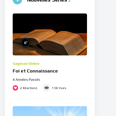
%
0
Sagesse Divine
Foi et Connaissance
4 Années Passés
2
Réactions
1.5K
Vues