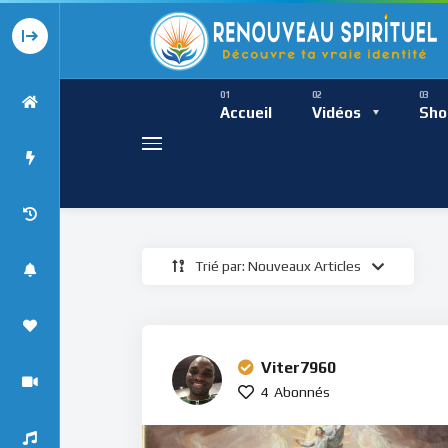
Présence Intempor
Ress
Accueil
Vidéos
Sho
Trié par: Nouveaux Articles
Présence Int
Viter7960
4
Abonnés