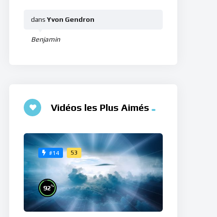
dans
Yvon Gendron
Benjamin
Vidéos les Plus Aimés
53
#14
%
92