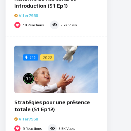
Introduction (S1 Ep1)
Viter7960
10
Réactions
2.7K
Vues
32:08
#19
%
73
Stratégies pour une présence
totale (S1 Ep12)
Viter7960
9
Réactions
3.5K
Vues