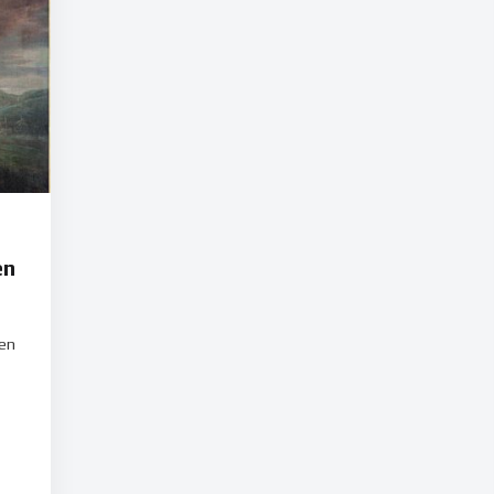
en
 en