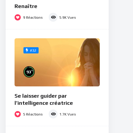
Renaître
9
Réactions
5.9K
Vues
#32
%
93
Se laisser guider par
l’intelligence créatrice
5
Réactions
1.7K
Vues