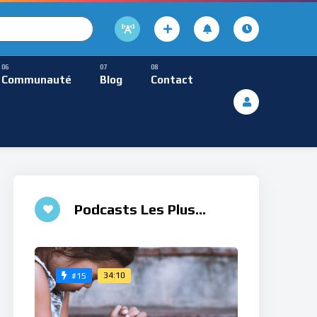
cture
usique Méditative
Communauté
Blog
Contact
De Lecture
ques
Musique Méditative
Podcasts Les Plus
Aimés
34:10
#15