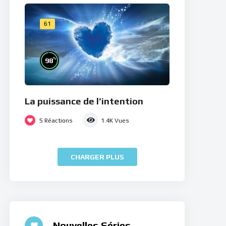
61
%
98
La puissance de l’intention
5
Réactions
1.4K
Vues
CHARGER PLUS
Nouvelles Séries