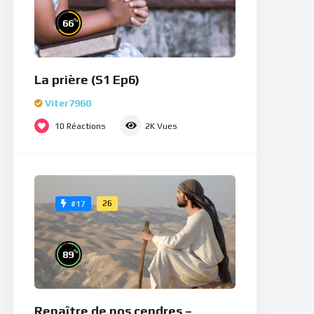
%
66
La prière (S1 Ep6)
Viter7960
10
Réactions
2K
Vues
26
#17
%
89
Renaître de nos cendres –