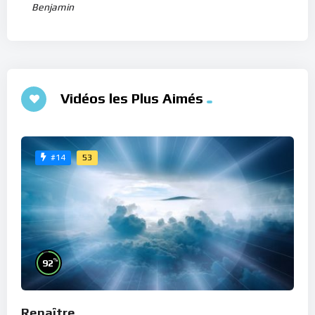
Benjamin
Vidéos les Plus Aimés
53
#14
%
92
Renaître