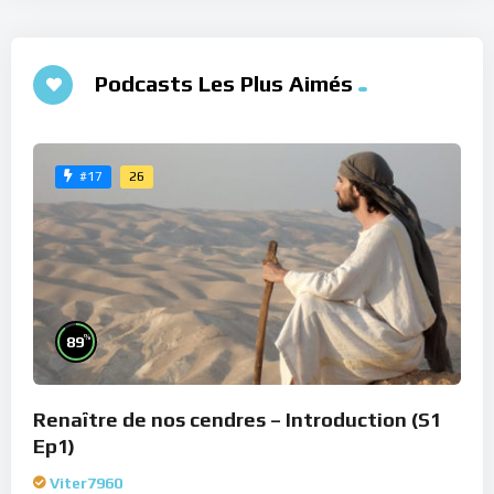
Podcasts Les Plus Aimés
26
#17
%
89
Renaître de nos cendres – Introduction (S1
Ep1)
Viter7960