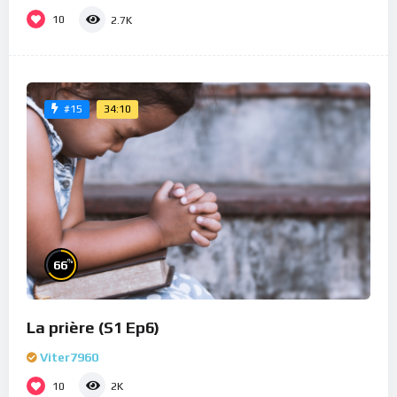
10
2.7K
34:10
#15
%
66
La prière (S1 Ep6)
Viter7960
10
2K