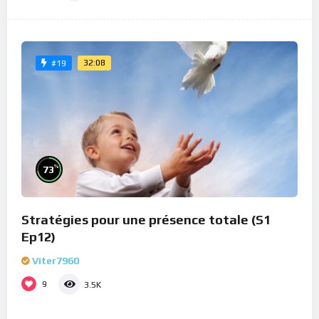
32:08
#19
%
73
Stratégies pour une présence totale (S1
Ep12)
Viter7960
9
3.5K