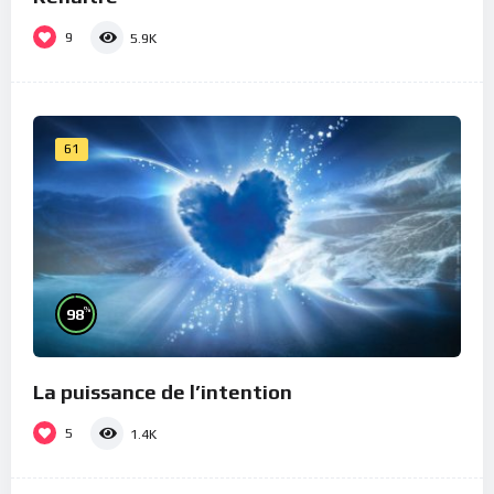
9
5.9K
61
%
98
La puissance de l’intention
5
1.4K