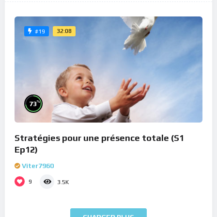
32:08
#19
%
73
Stratégies pour une présence totale (S1
Ep12)
Viter7960
9
3.5K
CHARGER PLUS