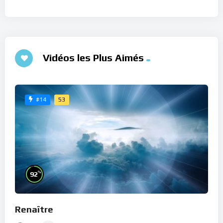
Vidéos les Plus Aimés
53
#14
%
92
Renaître