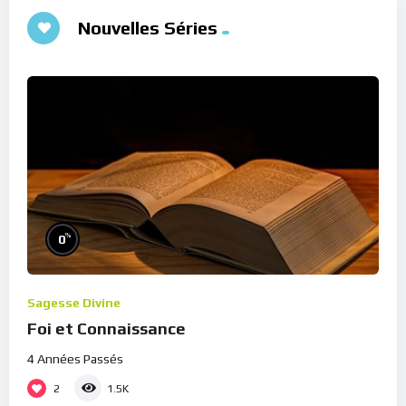
Nouvelles Séries
%
0
Sagesse Divine
Foi et Connaissance
4 Années Passés
2
1.5K