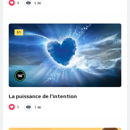
9
5.9K
61
%
98
La puissance de l’intention
5
1.4K