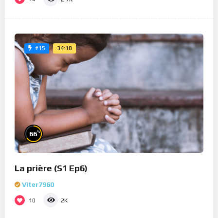
34:10
#15
%
66
La prière (S1 Ep6)
Viter7960
10
2K