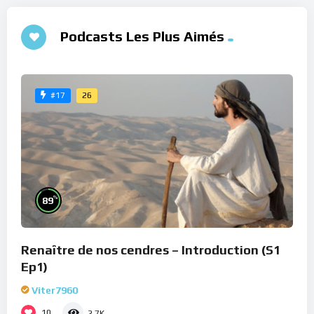
Podcasts Les Plus Aimés
26
#17
%
89
Renaître de nos cendres – Introduction (S1
Ep1)
Viter7960
10
2.7K