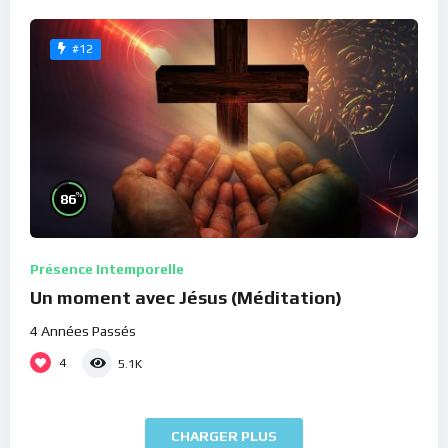
#12
%
86
Présence Intemporelle
Un moment avec Jésus (Méditation)
4 Années Passés
4
5.1K
CHARGER PLUS