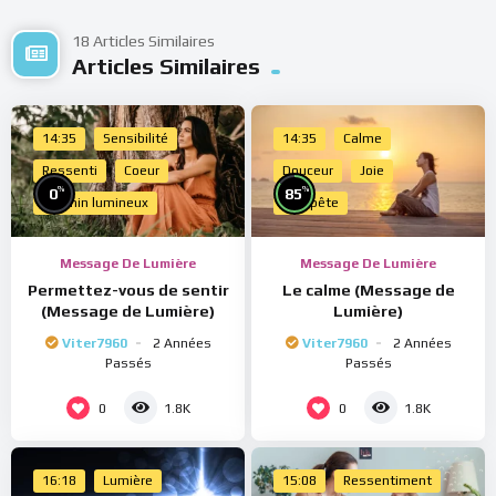
18 Articles Similaires
Articles Similaires
14:35
Sensibilité
14:35
Calme
Ressenti
Coeur
Douceur
Joie
%
%
0
85
Chemin lumineux
Tempête
Message De Lumière
Message De Lumière
Permettez-vous de sentir
Le calme (Message de
(Message de Lumière)
Lumière)
Viter7960
2 Années
Viter7960
2 Années
Passés
Passés
0
0
1.8K
1.8K
16:18
Lumière
15:08
Ressentiment