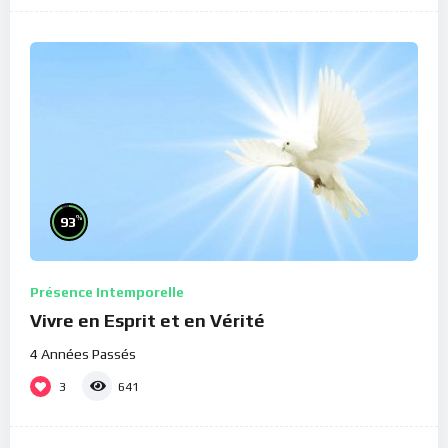
%
93
Présence Intemporelle
Vivre en Esprit et en Vérité
4 Années Passés
3
641