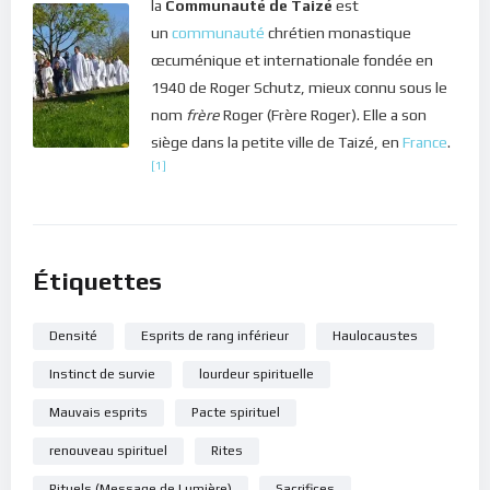
la
Communauté de Taizé
est
C’est apprendre à méditer nuit et jour.
un
communauté
chrétien monastique
œcuménique et internationale fondée en
Dans le silence de ton coeur, écoute ce message de lumière.
1940 de Roger Schutz, mieux connu sous le
nom
frère
Roger (Frère Roger). Elle a son
Bonne méditation.
siège dans la petite ville de Taizé, en
France
.
[1]
Étiquettes
Densité
Esprits de rang inférieur
Haulocaustes
Instinct de survie
lourdeur spirituelle
Mauvais esprits
Pacte spirituel
renouveau spirituel
Rites
Rituels (Message de Lumière)
Sacrifices