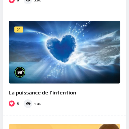
9
5.9K
61
%
98
La puissance de l’intention
5
1.4K