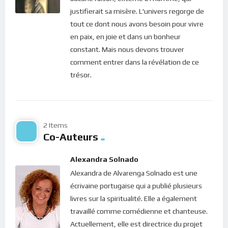
les esprits… Et ca continue. L’homme veut forcer le destin; il
justifierait sa misère. L'univers regorge de
veut que sa propre volonté s’accomplisse et pour cela, il est
tout ce dont nous avons besoin pour vivre
prêt à défier les lois de la nature !
en paix, en joie et dans un bonheur
constant. Mais nous devons trouver
Mais pour une progression spirituelle effective et tangible, a-
comment entrer dans la révélation de ce
t-on réellement besoin de toutes ces pratiques ? Le bon
trésor.
choix, c’est de s’abandonner à la Vie, accepter les choses
telles qu’elles viennent et s’en remettre à la providence
divine. Notre Dieu, l’Unique Dieu d’amour n’a jamais eu besoin
de sacrifice ni d’holocauste. “
Si j’offre un sacrifice, tu n’en
2 Items
veux pas, tu n’acceptes pas d’holocauste. Le sacrifice qui
Co-Auteurs
plaît à Dieu, c’est un esprit brisé ; tu ne repousses pas, ô mon
Dieu, un coeur brisé et broyé.
“, disait David (Psaume 50-18-
Alexandra Solnado
19). Et au Christ lui-même de renchérir : “Dieu est Esprit, et il
Alexandra de Alvarenga Solnado est une
faut que ceux qui l’adorent l’adorent en esprit et en vérité.”
écrivaine portugaise qui a publié plusieurs
(Jean 4.24).
livres sur la spiritualité. Elle a également
travaillé comme comédienne et chanteuse.
Le Seigneur nous appelle, en ce jour, à revoir nos modes de
Actuellement, elle est directrice du projet