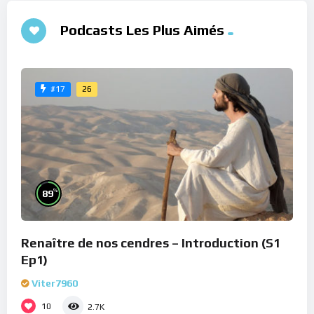
Podcasts Les Plus Aimés
26
#17
%
89
Renaître de nos cendres – Introduction (S1
Ep1)
Viter7960
10
2.7K