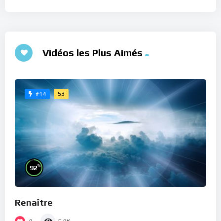
Vidéos les Plus Aimés
53
#14
%
92
Renaître