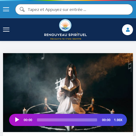
♫ ♩
♩
♫
♯ ♬
♮
♯ ♪
1.00X
00:00
00:00
Audio