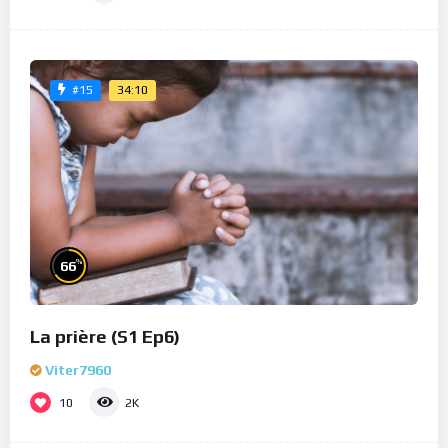
34:10
#15
%
66
La prière (S1 Ep6)
Viter7960
10
2K