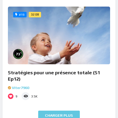
32:08
#19
%
73
Stratégies pour une présence totale (S1
Ep12)
Viter7960
9
3.5K
CHARGER PLUS