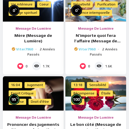
Vie intérieure
Coeur
Négativité
Purification
%
%
0
0
Voyage spirituel
Présence intemporelle
Message De Lumière
Message De Lumière
Mère (Message de
N’importe quoi fera
Lumière)
l’affaire (Message de
Lumière)
Viter7960
2 Années
Viter7960
2 Années
Passés
Passés
0
0
1.7K
1.6K
16:04
Jugement
13:18
Sensibilité
Esprit Critique
Récompense
Étoile
%
%
95
100
Analyse
Droit d'être
Merci
Message De Lumière
Message De Lumière
Prononcer des jugements
Le bon côté (Message de