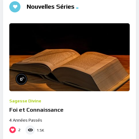
Nouvelles Séries
%
0
Sagesse Divine
Foi et Connaissance
4 Années Passés
2
1.5K