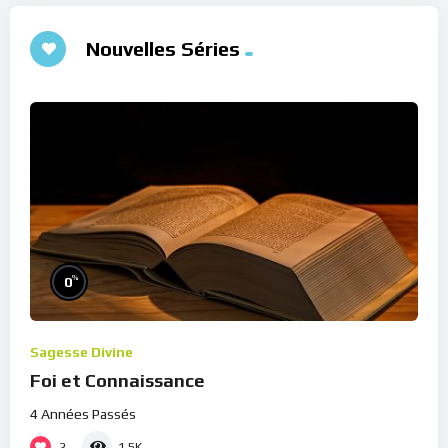
Nouvelles Séries
%
0
Sagesse Divine
Foi et Connaissance
4 Années Passés
2
1.5K