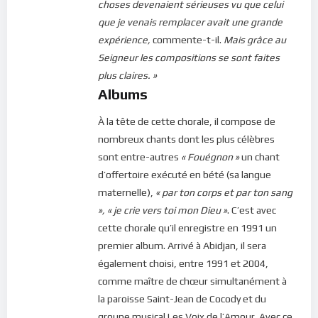
choses devenaient sérieuses vu que celui
que je venais remplacer avait une grande
expérience,
commente-t-il.
Mais grâce au
Seigneur les compositions se sont faites
plus claires. »
Albums
À la tête de cette chorale, il compose de
nombreux chants dont les plus célèbres
sont entre-autres
« Fouégnon »
un chant
d’offertoire exécuté en bété (sa langue
maternelle),
« par ton corps et par ton sang
», « je crie vers toi mon Dieu »
. C’est avec
cette chorale qu’il enregistre en 1991 un
premier album. Arrivé à Abidjan, il sera
également choisi, entre 1991 et 2004,
comme maître de chœur simultanément à
la paroisse Saint-Jean de Cocody et du
groupe musical Les Voix de l’Amour. Avec ce