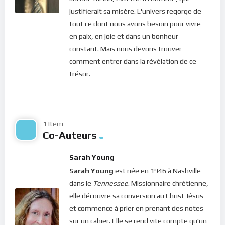
de poster des commentaires) et pour les publications,
justifierait sa misère. L'univers regorge de
veuillez cliquer ici :
Inscription
tout ce dont nous avons besoin pour vivre
en paix, en joie et dans un bonheur
constant. Mais nous devons trouver
comment entrer dans la révélation de ce
trésor.
1 Item
Co-Auteurs
Sarah Young
Sarah Young
est née en 1946 à Nashville
dans le
Tennessee
. Missionnaire chrétienne,
elle découvre sa conversion au Christ Jésus
et commence à prier en prenant des notes
sur un cahier. Elle se rend vite compte qu'un