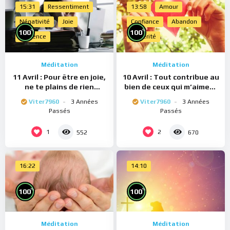
15:31
Ressentiment
13:58
Amour
Négativité
Joie
Confiance
Abandon
%
%
100
100
Présence
Sincérité
Méditation
Méditation
11 Avril : Pour être en joie,
10 Avril : Tout contribue au
ne te plains de rien
bien de ceux qui m’aiment
(Méditation)
(Méditation)
Viter7960
3 Années
Viter7960
3 Années
Passés
Passés
1
2
552
670
16:22
14:10
%
%
100
100
Méditation
Méditation