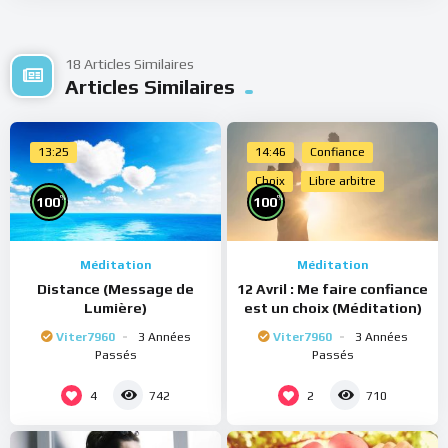
18 Articles Similaires
Articles Similaires
13:25
14:46
Confiance
Choix
Libre arbitre
%
%
100
100
Méditation
Méditation
Distance (Message de
12 Avril : Me faire confiance
Lumière)
est un choix (Méditation)
Viter7960
3 Années
Viter7960
3 Années
Passés
Passés
4
2
742
710