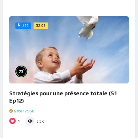
32:08
#19
%
73
Stratégies pour une présence totale (S1
Ep12)
Viter7960
9
3.5K