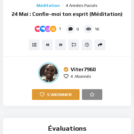
Player
Méditation
4 Années Passés
24 Mai : Confie-moi ton esprit (Méditation)
1
0
1K
Viter7960
4
Abonnés
S'ABONNER
Évaluations