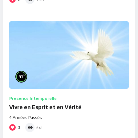
%
93
Présence Intemporelle
Vivre en Esprit et en Vérité
4 Années Passés
3
641