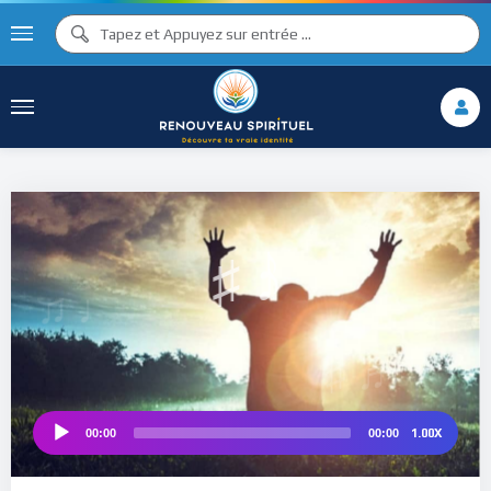
♫
♩
♮
♪
♯ ♪
1.00X
00:00
00:00
Audio