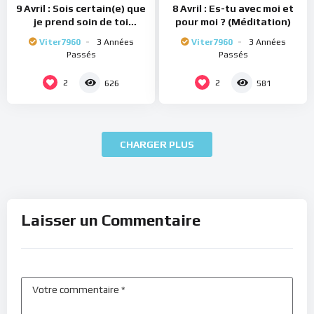
9 Avril : Sois certain(e) que
8 Avril : Es-tu avec moi et
je prend soin de toi
pour moi ? (Méditation)
(Méditation)
Viter7960
3 Années
Viter7960
3 Années
Passés
Passés
2
2
626
581
CHARGER PLUS
Laisser un Commentaire