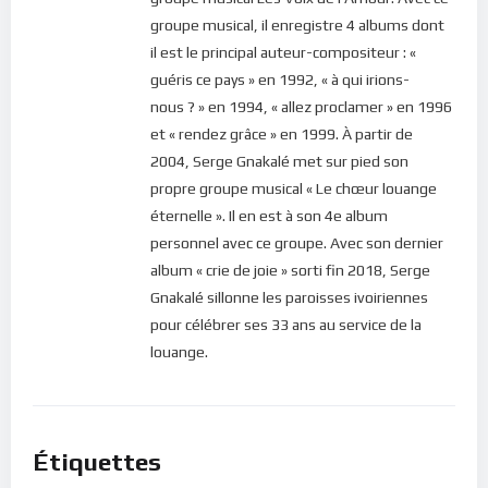
groupe musical, il enregistre 4 albums dont
il est le principal auteur-compositeur : «
guéris ce pays » en 1992, « à qui irions-
nous ? » en 1994, « allez proclamer » en 1996
et « rendez grâce » en 1999. À partir de
2004, Serge Gnakalé met sur pied son
propre groupe musical « Le chœur louange
éternelle ». Il en est à son 4e album
personnel avec ce groupe. Avec son dernier
album « crie de joie » sorti fin 2018, Serge
Gnakalé sillonne les paroisses ivoiriennes
pour célébrer ses 33 ans au service de la
louange.
Étiquettes