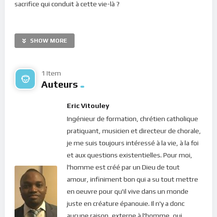
sacrifice qui conduit à cette vie-là ?
Assez souvent, nous sommes esclaves de nos pensées et
ceci nuit considérablement à notre qualité de vie. Non
SHOW MORE
seulement la dimension de la présence du Seigneur en ce
monde nous est cachée (lorsque nous sommes
constamment dans notre égo) mais nous sommes
1 Item
Auteurs
également malheureux.
Le Seigneur te demande aujourd’hui de marcher avec Lui dans
Eric Vitouley
le jardin de ton coeur afin qu’il purifie constamment nos
Ingénieur de formation, chrétien catholique
pensées.
pratiquant, musicien et directeur de chorale,
je me suis toujours intéressé à la vie, à la foi
Bonne méditation.
et aux questions existentielles. Pour moi,
l'homme est créé par un Dieu de tout
Pour vous inscrire directement aux publications, veuillez
amour, infiniment bon qui a su tout mettre
cliquer ici : [newsletter_button id=2 label=”S’abonner”
en oeuvre pour qu'il vive dans un monde
design=”twitter”]
juste en créature épanouie. Il n'y a donc
Si vous voulez vous inscrire sur le site (afin d’être en mesure
aucune raison, externe à l'homme, qui