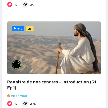
10
2K
26
#17
%
89
Renaître de nos cendres – Introduction (S1
Ep1)
Viter7960
10
2.7K