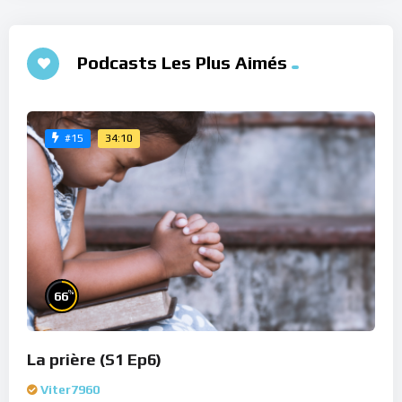
Podcasts Les Plus Aimés
34:10
#15
%
66
La prière (S1 Ep6)
Viter7960