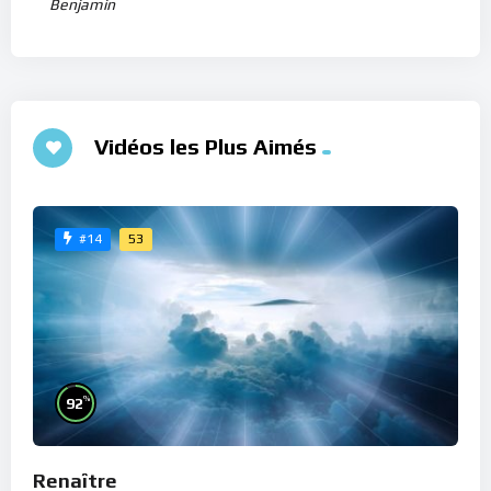
Benjamin
Vidéos les Plus Aimés
53
#14
%
92
Renaître