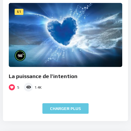
61
%
98
La puissance de l’intention
5
1.4K
CHARGER PLUS