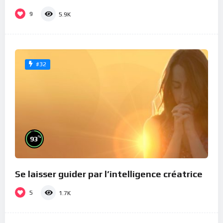
9
5.9K
#32
%
93
Se laisser guider par l’intelligence créatrice
5
1.7K