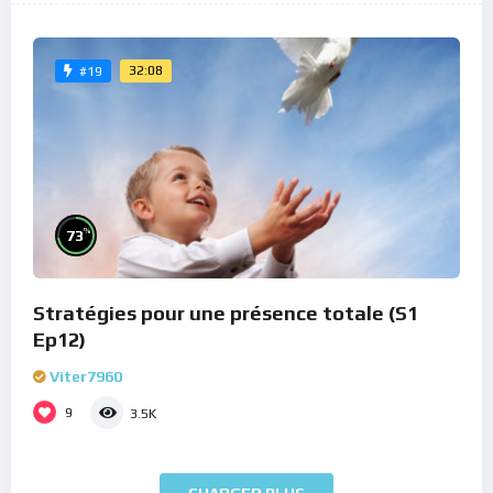
32:08
#19
%
73
Stratégies pour une présence totale (S1
Ep12)
Viter7960
9
3.5K
CHARGER PLUS