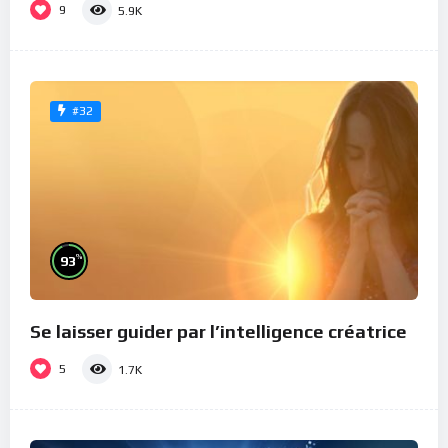
9
5.9K
#32
%
93
Se laisser guider par l’intelligence créatrice
5
1.7K