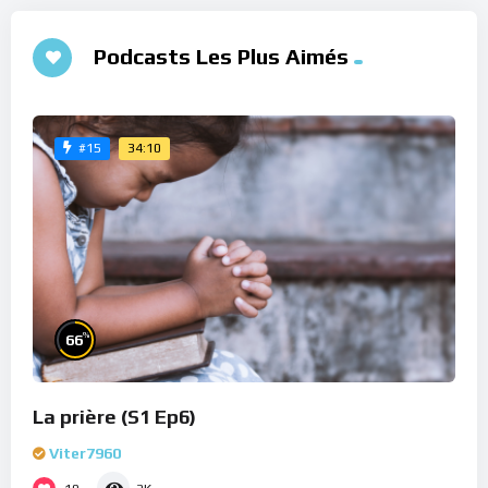
Podcasts Les Plus Aimés
34:10
#15
%
66
La prière (S1 Ep6)
Viter7960