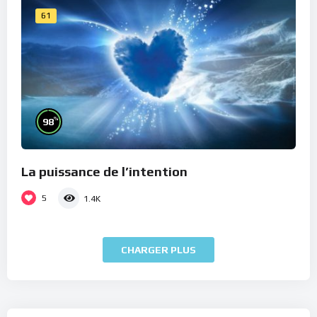
61
%
98
La puissance de l’intention
5
1.4K
CHARGER PLUS