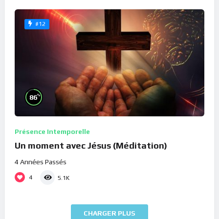
#12
%
86
Présence Intemporelle
Un moment avec Jésus (Méditation)
4 Années Passés
4
5.1K
CHARGER PLUS