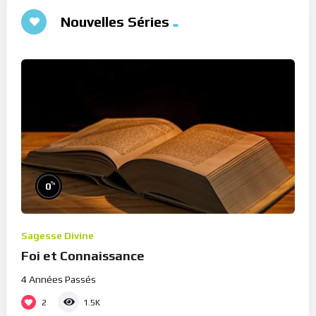
Nouvelles Séries
%
0
Sagesse Divine
Foi et Connaissance
4 Années Passés
2
1.5K