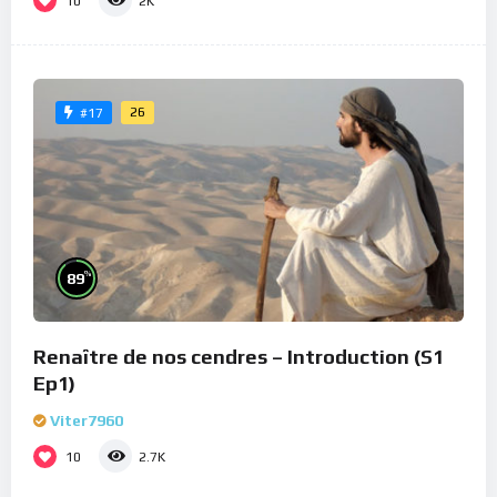
10
2K
26
#17
%
89
Renaître de nos cendres – Introduction (S1
Ep1)
Viter7960
10
2.7K