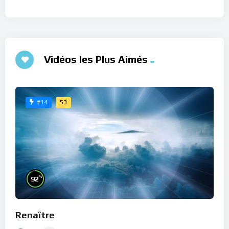
Vidéos les Plus Aimés
53
#14
%
92
Renaître