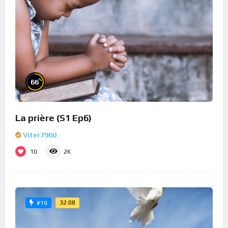
%
66
La prière (S1 Ep6)
Viter7960
10
2K
32:08
#19