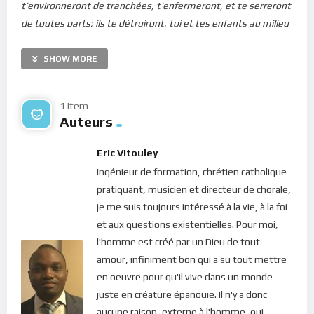
t’environneront de tranchées, t’enfermeront, et te serreront
de toutes parts; ils te détruiront, toi et tes enfants au milieu
de toi, et ils ne laisseront pas en toi pierre sur pierre, parce
que tu n’as pas connu le temps où tu as été visitée.
”
SHOW MORE
Le Christ pleure sur Jérusalem… Et pourquoi ? Parce que cette
ville est restée insensible à l’annonce de la bonne nouvelle !
1 Item
Auteurs
Elle n’a pas ouvert son coeur à la lumière du Ciel venue la
visiter… Elle n’a pas activé sa sensibilité pour aller découvrir en
Eric Vitouley
elle la force et la puissance qui viennent d’en haut lui rendre
Ingénieur de formation, chrétien catholique
visite… En conséquence, elle restera faible; elle sera détruite.
pratiquant, musicien et directeur de chorale,
L’ennemi aura raison d’elle car elle a préféré délaisser sa
je me suis toujours intéressé à la vie, à la foi
sécurité pour des préoccupations futiles mondaines.
et aux questions existentielles. Pour moi,
Le Seigneur a parlé. Et ses paroles sont esprit et elles sont vie
l'homme est créé par un Dieu de tout
(Jean 6, 63). Dieu n’est pas fâché contre la ville de Jérusalem.
amour, infiniment bon qui a su tout mettre
Cette dernière ne sera pas détruite par désobéissance… Mais
en oeuvre pour qu'il vive dans un monde
par imprudence : “elle n’a pas connu le temps où elle a été
juste en créature épanouie. Il n'y a donc
visitée”. Elle n’a pas été assez vigilente pour se rendre
aucune raison, externe à l'homme, qui