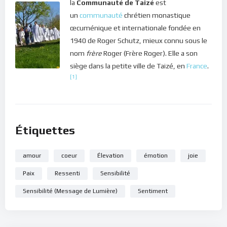
la
Communauté de Taizé
est
synchronicités auront un sens pour nous… les messages du
un
communauté
chrétien monastique
Ciel seront plus clairs à notre esprit ! La communication avec le
œcuménique et internationale fondée en
Ciel sera plus fluide.
1940 de Roger Schutz, mieux connu sous le
Dans le silence de ton cœur, écoute ce message de lumière.
nom
frère
Roger (Frère Roger). Elle a son
siège dans la petite ville de Taizé, en
France
.
Bonne méditation.
[1]
Étiquettes
amour
coeur
Élevation
émotion
joie
Paix
Ressenti
Sensibilité
Sensibilité (Message de Lumière)
Sentiment