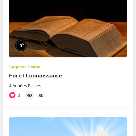
%
0
Sagesse Divine
Foi et Connaissance
4 Années Passés
2
1.5K