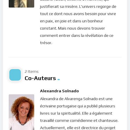
compte de la venue de la lumière ! Voilà comment les
justifierait sa misère. L'univers regorge de
hommes, dans leur grande majorité, se comportent encore
tout ce dont nous avons besoin pour vivre
aujourd’hui. Confondus au monde et moulés dans les choses
en paix, en joie et dans un bonheur
du monde, il ne croient pas bon devoir ouvrir leur coeur pour
constant. Mais nous devons trouver
accueillir le message du salut. Ils ferment leur esprit. Ils
comment entrer dans la révélation de ce
rejettent la lumière à cause de leur vie de misère…
trésor.
Or la vie du monde n’est qu’une vie de misère. A l’extérieur de
l’homme, ce ne sont que des illusions. C’est pourquoi le Christ
déclare : “
Ne vous amassez pas des trésors sur la terre, où la
2 Items
teigne et la rouille détruisent, et où les voleurs percent et
Co-Auteurs
dérobent;
mais amassez-vous des trésors dans le ciel, où la
teigne et la rouille ne détruisent point, et où les voleurs ne
Alexandra Solnado
percent ni ne dérobent
” (Matthieu 6, 19-20). Car rien ne se
Alexandra de Alvarenga Solnado est une
passe, dans la matière, qui ait véritablement de l’allure pour
écrivaine portugaise qui a publié plusieurs
l’esprit humain. C’est ainsi que Dieu parle toujours à notre
livres sur la spiritualité. Elle a également
coeur. Il communique avec l’humain à travers ce langage
travaillé comme comédienne et chanteuse.
spirituel énergétique : les ressentis. Pour communiquer avec
Actuellement, elle est directrice du projet