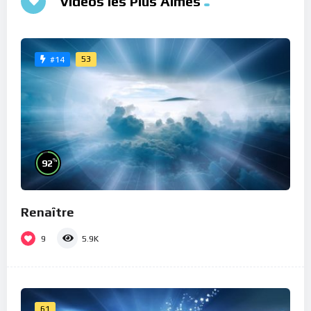
Vidéos les Plus Aimés
53
#14
%
92
Renaître
9
5.9K
61