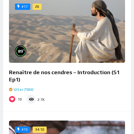
26
#17
%
89
Renaître de nos cendres – Introduction (S1
Ep1)
Viter7960
10
2.7K
34:10
#15