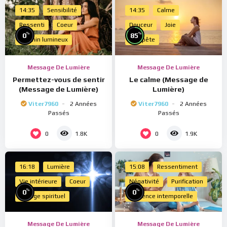
14:35
Sensibilité
14:35
Calme
Ressenti
Coeur
Douceur
Joie
%
%
0
85
Chemin lumineux
Tempête
Message De Lumière
Message De Lumière
Permettez-vous de sentir
Le calme (Message de
(Message de Lumière)
Lumière)
Viter7960
2 Années
Viter7960
2 Années
Passés
Passés
0
0
1.8K
1.9K
16:18
Lumière
15:08
Ressentiment
Vie intérieure
Coeur
Négativité
Purification
%
%
0
0
Voyage spirituel
Présence intemporelle
Message De Lumière
Message De Lumière