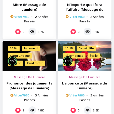
Mère (Message de
N’importe quoi fera
Lumière)
l’affaire (Message de
Lumière)
Viter7960
2 Années
Viter7960
2 Années
Passés
Passés
0
0
1.7K
1.6K
16:04
Jugement
13:18
Sensibilité
Esprit Critique
Récompense
Étoile
%
%
95
100
Analyse
Droit d'être
Merci
Message De Lumière
Message De Lumière
Prononcer des jugements
Le bon côté (Message de
(Message de Lumière)
Lumière)
Viter7960
3 Années
Viter7960
3 Années
Passés
Passés
2
0
1.8K
2.8K