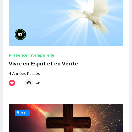
%
93
Présence Intemporelle
Vivre en Esprit et en Vérité
4 Années Passés
3
641
#12