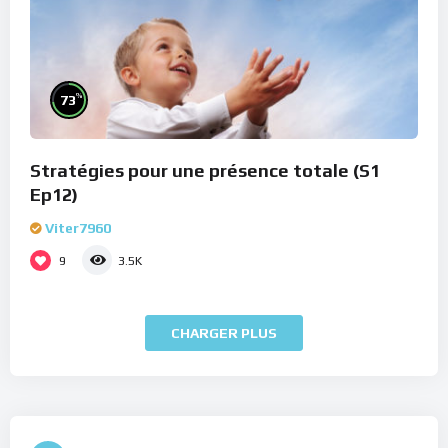
%
73
Stratégies pour une présence totale (S1
Ep12)
Viter7960
9
3.5K
CHARGER PLUS