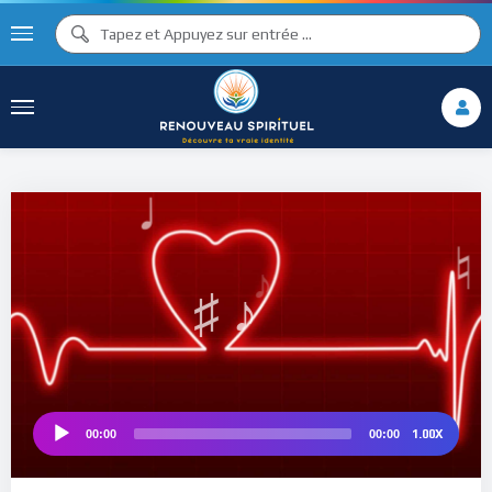
♪
♫ ♩
♩
♫
♯ ♬
♯ ♪
♮
1.00X
00:00
00:00
Audio