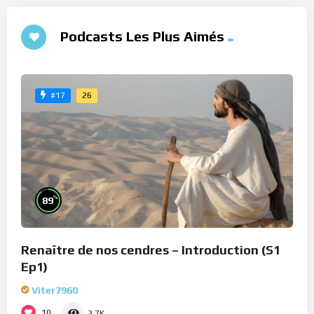
Podcasts Les Plus Aimés
26
#17
%
89
Renaître de nos cendres – Introduction (S1
Ep1)
Viter7960
10
2.7K