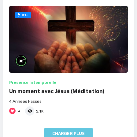
#12
%
86
Présence Intemporelle
Un moment avec Jésus (Méditation)
4 Années Passés
4
5.1K
CHARGER PLUS