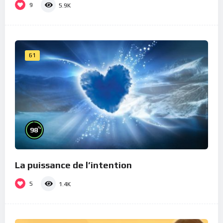
9
5.9K
61
%
98
La puissance de l’intention
5
1.4K