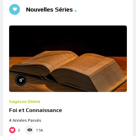
Nouvelles Séries
%
0
Sagesse Divine
Foi et Connaissance
4 Années Passés
2
1.5K