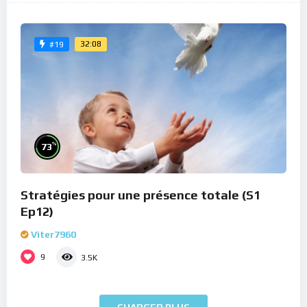
32:08
#19
%
73
Stratégies pour une présence totale (S1
Ep12)
Viter7960
9
3.5K
CHARGER PLUS