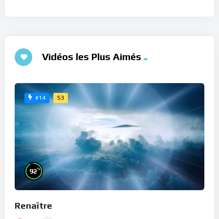
Vidéos les Plus Aimés
53
#14
%
92
Renaître