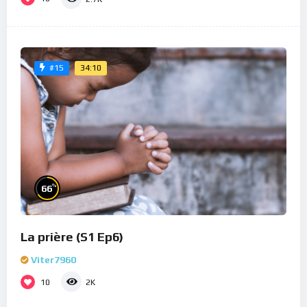
34:10
#15
%
66
La prière (S1 Ep6)
Viter7960
10
2K