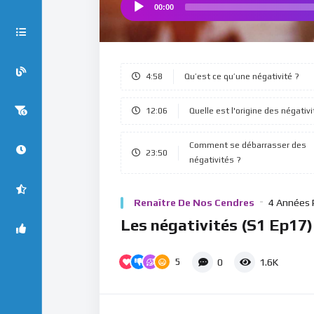
00:00
Audio
Player
4:58
Qu’est ce qu’une négativité ?
12:06
Quelle est l'origine des négativ
Comment se débarrasser des
23:50
négativités ?
Renaître De Nos Cendres
4 Années 
Les négativités (S1 Ep17)
5
0
1.6K