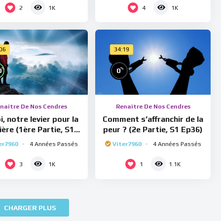
2
4
1K
1K
:06
34:19
%
%
0
0
naître De Nos Cendres
Renaître De Nos Cendres
i, notre levier pour la
Comment s’affranchir de la
ière (1ère Partie, S1
peur ? (2e Partie, S1 Ep36)
Ep37)
er7960
4 Années Passés
Viter7960
4 Années Passés
3
1
1K
1.1K
CHARGER PLUS