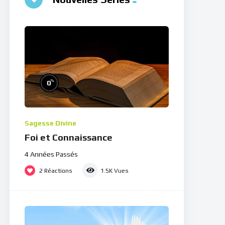
%
0
Sagesse Divine
Foi et Connaissance
4 Années Passés
2
Réactions
1.5K
Vues