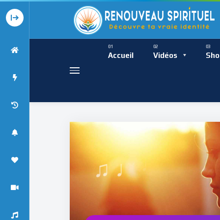
Présence Intempor
Ress
Accueil
Vidéos
Sho
♩
Présence Int
♯