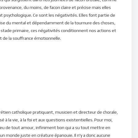
 provenance, du moins, de facon claire et précise mais elles
psychologique. Ce sont les négativités. Elles font partie de
ise du mental et dépendamment de la tournure des choses,
tade primaire, ces négativités conditionnent nos actions et
 de la souffrance émotionnelle.
Commencer une querelle, c’est ouvrir une digue; Avant que la
14). Les négativités sont le propre de l’homme et elles ne font
t, comment les négativités sont-elles générées ? comment les
ez beaucoup sur les négativités et les impacts spirituels et
e méditation.
étien catholique pratiquant, musicien et directeur de chorale,
é à la vie, à la foi et aux questions existentielles. Pour moi,
eu de tout amour, infiniment bon qui a su tout mettre en
 un monde juste en créature épanouie. Il n'y a donc aucune