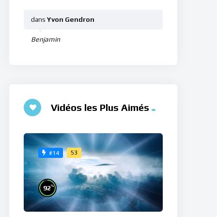
dans
Yvon Gendron
Benjamin
Vidéos les Plus Aimés
53
#14
%
92