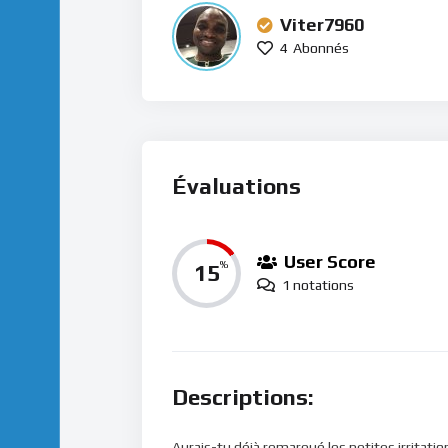
Viter7960
4
Abonnés
Évaluations
User Score
15
%
1 notations
Descriptions:
Aurais-tu déjà remarqué les petites irritat