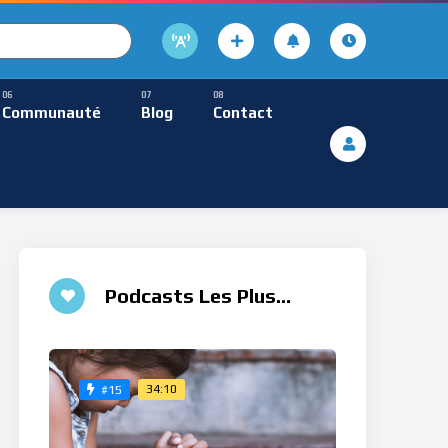
cture
usique Méditative
Communauté
Blog
Contact
De Lecture
ques
Musique Méditative
♮
Podcasts Les Plus
Aimés
34:10
#15