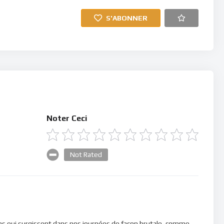
S'ABONNER
Noter Ceci
Not Rated
ions qui surgissent dans nos journées de facon brutale, comme