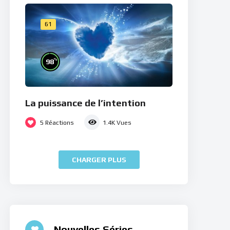
61
%
98
La puissance de l’intention
5
Réactions
1.4K
Vues
CHARGER PLUS
Nouvelles Séries