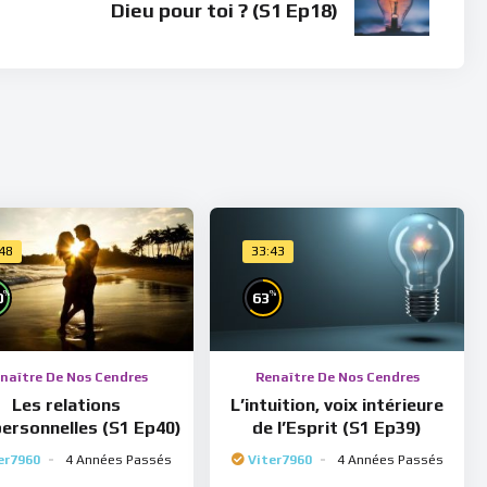
Dieu pour toi ? (S1 Ep18)
:48
33:43
%
%
0
63
naître De Nos Cendres
Renaître De Nos Cendres
Les relations
L’intuition, voix intérieure
personnelles (S1 Ep40)
de l’Esprit (S1 Ep39)
er7960
4 Années Passés
Viter7960
4 Années Passés