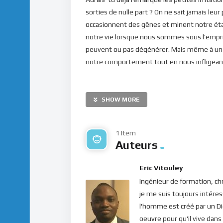
sorties de nulle part ? On ne sait jamais leur
occasionnent des gênes et minent notre état 
notre vie lorsque nous sommes sous l’empr
peuvent ou pas dégénérer. Mais même à un s
notre comportement tout en nous infligeant
Dans le livre des proverbes, il est écrit : “
dispute s’anime, retire-toi.” (Proverbes 17:
SHOW MORE
pas du bien à notre santé mentale. Ceci di
répérer ? Comment s’en débarrasser ?
1 Item
En écoutant cet enseignement, vous apprendr
Auteurs
mentaux qu’elles engendrent en nous. Bonn
Eric Vitouley
Ingénieur de formation, chr
je me suis toujours intéress
l'homme est créé par un Di
oeuvre pour qu'il vive dans