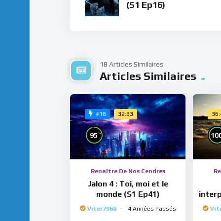
(S1 Ep16)
18 Articles Similaires
Articles Similaires
32:33
36
#18
%
95
10
Renaître De Nos Cendres
Re
Jalon 4 : Toi, moi et le
monde (S1 Ep41)
inter
Viter7960
4 Années Passés
Vit