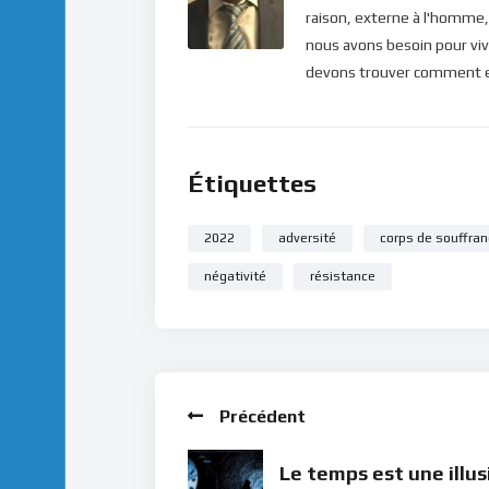
raison, externe à l'homme, 
nous avons besoin pour viv
devons trouver comment ent
Étiquettes
2022
adversité
corps de souffra
négativité
résistance
Précédent
Le temps est une illus