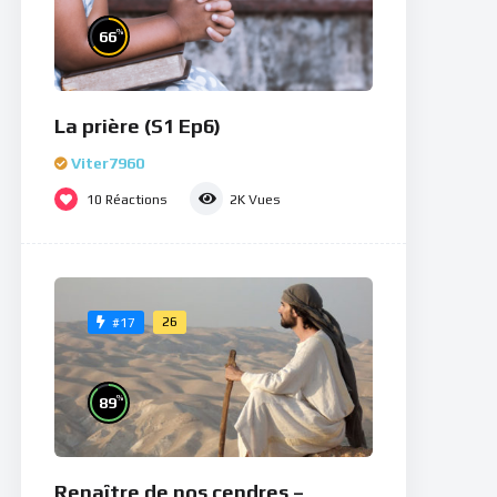
%
66
La prière (S1 Ep6)
Viter7960
10
Réactions
2K
Vues
26
#17
%
89
Renaître de nos cendres –