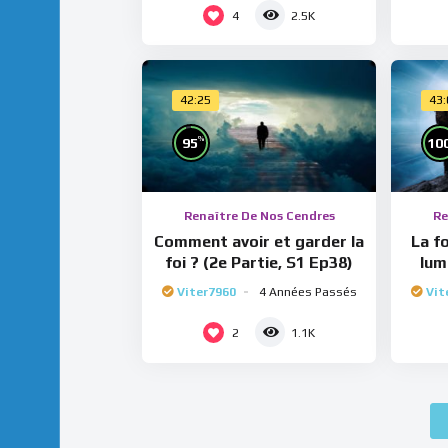
4
2.5K
42:25
43
%
95
10
Renaître De Nos Cendres
Re
Comment avoir et garder la
La fo
foi ? (2e Partie, S1 Ep38)
lum
Viter7960
4 Années Passés
Vit
2
1.1K