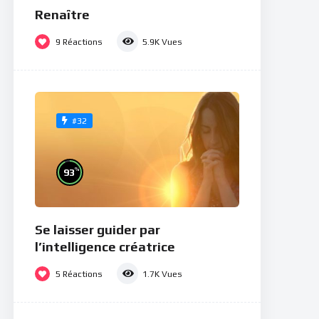
Renaître
9
Réactions
5.9K
Vues
#32
%
93
Se laisser guider par
l’intelligence créatrice
5
Réactions
1.7K
Vues