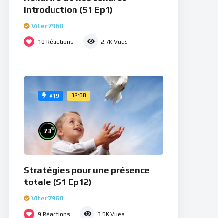
Introduction (S1 Ep1)
Viter7960
10
Réactions
2.7K
Vues
32:08
#19
%
73
Stratégies pour une présence
totale (S1 Ep12)
Viter7960
9
Réactions
3.5K
Vues