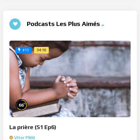
Podcasts Les Plus Aimés
34:10
#15
%
66
La prière (S1 Ep6)
Viter7960