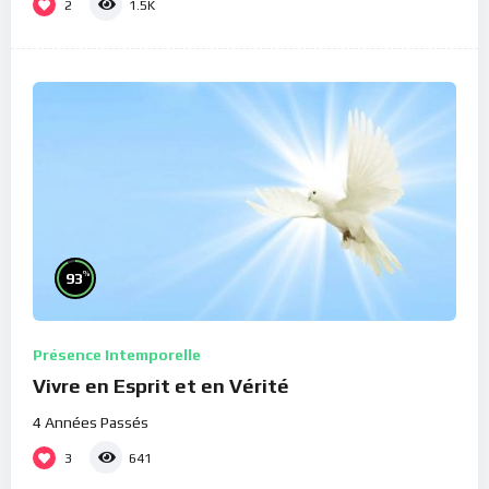
2
1.5K
%
93
Présence Intemporelle
Vivre en Esprit et en Vérité
4 Années Passés
3
641