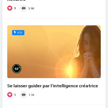
9
5.9K
#32
%
93
Se laisser guider par l’intelligence créatrice
5
1.7K