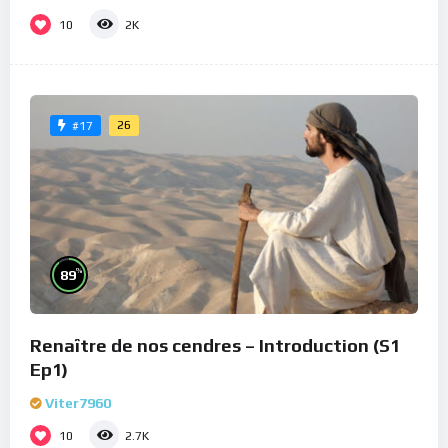
10
2K
26
#17
%
89
Renaître de nos cendres – Introduction (S1
Ep1)
Viter7960
10
2.7K