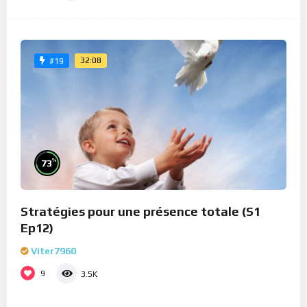
32:08
#19
%
73
Stratégies pour une présence totale (S1
Ep12)
Viter7960
9
3.5K