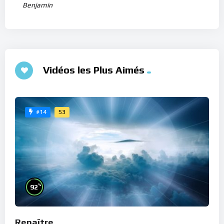
Benjamin
Vidéos les Plus Aimés
53
#14
%
92
Renaître