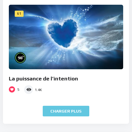
61
%
98
La puissance de l’intention
5
1.4K
CHARGER PLUS