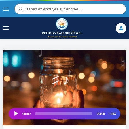
♫ ♩
♩
♫
♯ ♬
♮
♯ ♪
1.00X
00:00
00:00
Audio