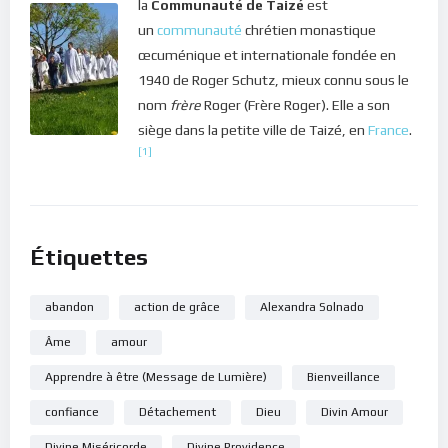
la
Communauté de Taizé
est
un
communauté
chrétien monastique
œcuménique et internationale fondée en
1940 de Roger Schutz, mieux connu sous le
nom
frère
Roger (Frère Roger). Elle a son
siège dans la petite ville de Taizé, en
France
.
[1]
Étiquettes
abandon
action de grâce
Alexandra Solnado
Âme
amour
Apprendre à être (Message de Lumière)
Bienveillance
confiance
Détachement
Dieu
Divin Amour
Divine Miséricorde
Divine Providence