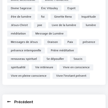
Divine Sagesse
Éric Vitouley
Esprit
être de lumière
foi
Ginette Reno
Inquiétude
Jésus-Christ
joie
Livre de la lumière
lumière
méditation
Message de Lumière
Messages de Jésus
Oraison
Paix
présence
présence intemporelle
Prière méditative
renouveau spirituel
Se dépouiller
Soucis
spiritualité
Vie intérieure
Vivre en conscience
Vivre en pleine conscience
Vivre l'instant présent
Précédent