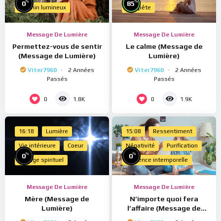
%
%
0
85
Chemin lumineux
Tempête
Message De Lumière
Message De Lumière
Permettez-vous de sentir
Le calme (Message de
(Message de Lumière)
Lumière)
Viter7960
2 Années
Viter7960
2 Années
Passés
Passés
0
0
1.8K
1.9K
16:18
Lumière
15:08
Ressentiment
Vie intérieure
Coeur
Négativité
Purification
%
%
0
0
Voyage spirituel
Présence intemporelle
Message De Lumière
Message De Lumière
Mère (Message de
N’importe quoi fera
Lumière)
l’affaire (Message de
Lumière)