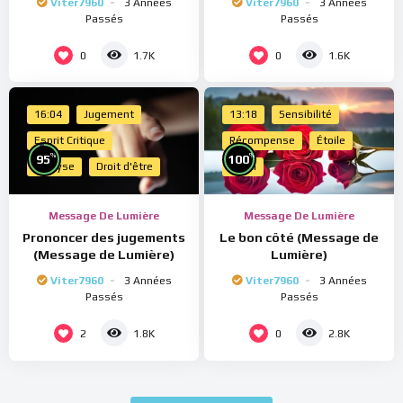
Viter7960
3 Années
Viter7960
3 Années
Passés
Passés
0
0
1.7K
1.6K
16:04
Jugement
13:18
Sensibilité
Esprit Critique
Récompense
Étoile
%
%
95
100
Analyse
Droit d'être
Merci
Message De Lumière
Message De Lumière
Prononcer des jugements
Le bon côté (Message de
(Message de Lumière)
Lumière)
Viter7960
3 Années
Viter7960
3 Années
Passés
Passés
2
0
1.8K
2.8K