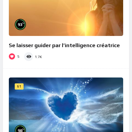
%
93
Se laisser guider par l’intelligence créatrice
5
1.7K
61
%
98