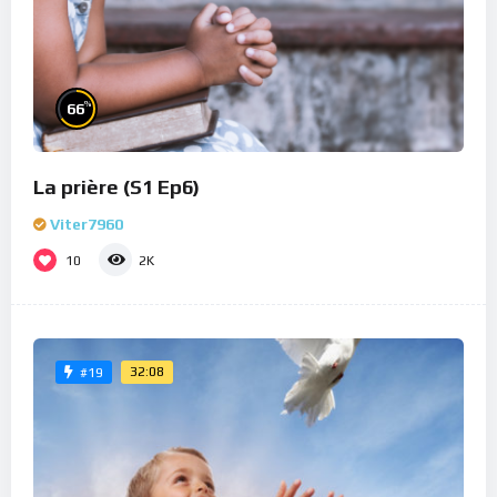
%
66
La prière (S1 Ep6)
Viter7960
10
2K
32:08
#19