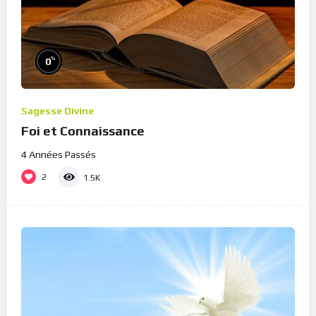
%
0
Sagesse Divine
Foi et Connaissance
4 Années Passés
2
1.5K