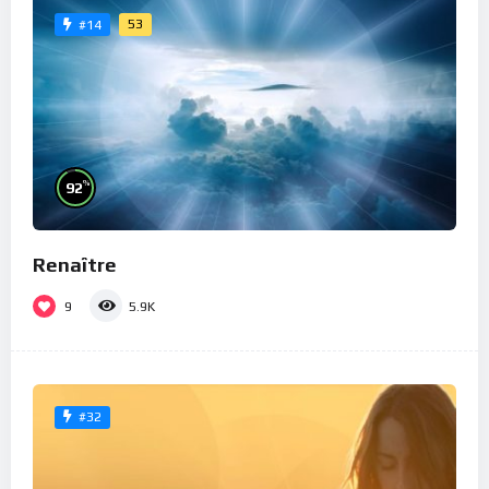
53
#14
%
92
Renaître
9
5.9K
#32