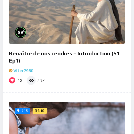
%
89
Renaître de nos cendres – Introduction (S1
Ep1)
Viter7960
10
2.7K
34:10
#15