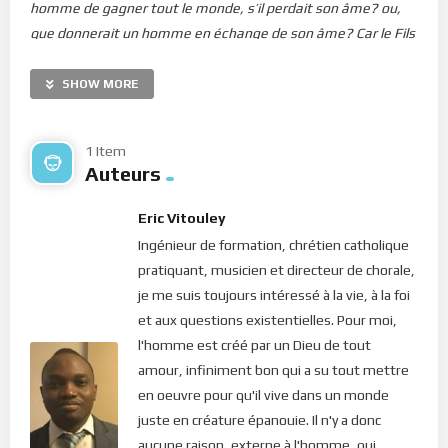
homme de gagner tout le monde, s’il perdait son âme? ou,
que donnerait un homme en échange de son âme? Car le Fils
de l’homme doit venir dans la gloire de son Père, avec ses
anges; et alors il rendra à chacun selon ses oeuvres.
”
SHOW MORE
Perdre ou gagner son âme, qu’est-ce que cela signifie ?
“
L’âme est la présence de Dieu qui s’épanouit en nous
“, disait
1 Item
Auteurs
Sainte Thérèse d’Avila. En tant que présence, Dieu qui est
Amour, vibre à la plus haute fréquence en chacun de nous.
Eric Vitouley
Voilà pourquoi l’âme de l’homme est la révélation de son
Ingénieur de formation, chrétien catholique
essence profonde, sa maison authentique, son moi-intime :
pratiquant, musicien et directeur de chorale,
c’est le Ciel en chacun de nous ! Mais lorsque, délaissant cette
je me suis toujours intéressé à la vie, à la foi
“maison”, nous embrassons d’autres choses extérieures, à
et aux questions existentielles. Pour moi,
fréquence basse et que nous nous identifions à ces choses,
l'homme est créé par un Dieu de tout
nous “perdons notre âme en l’échangeant au profit du
amour, infiniment bon qui a su tout mettre
monde”.
en oeuvre pour qu'il vive dans un monde
En effet, une confusion terrible règne dans l’esprit humain en
juste en créature épanouie. Il n'y a donc
ce monde : celle de l’être et de l’avoir. L’homme pense, à tort,
aucune raison, externe à l'homme, qui