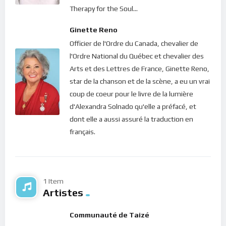
Nous devons accepter de perdre… de nous dépouiller… de
Therapy for the Soul...
nous débarasser de la densité pour retrouver ce que nous
Ginette Reno
sommes réellement en Dieu ! Nous devons prendre
Officier de l'Ordre du Canada, chevalier de
conscience que rien de ce que nous possédons ici-bas ne peut
l'Ordre National du Québec et chevalier des
nous définir…
Arts et des Lettres de France, Ginette Reno,
Recherchons donc la lumière du Christ… C’est seulement ainsi
star de la chanson et de la scène, a eu un vrai
que nous pourrons retrouver notre propre lumière. C’est la
coup de coeur pour le livre de la lumière
seule manière de nous rappeler que nous sommes, en réalité,
d'Alexandra Solnado qu'elle a préfacé, et
cette énergie qui brille de mille feux sur les montagnes de ce
dont elle a aussi assuré la traduction en
monde… Alors tout ce que nous toucherons ne sera que
français.
bénédiction !
Dans le silence de ton coeur, écoute ce message de lumière…
1 Item
Bonne méditation.
Artistes
Communauté de Taizé