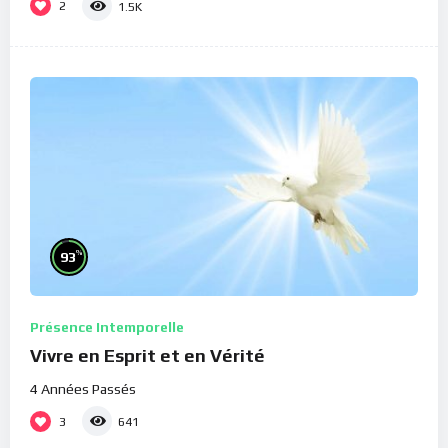
2
1.5K
%
93
Présence Intemporelle
Vivre en Esprit et en Vérité
4 Années Passés
3
641