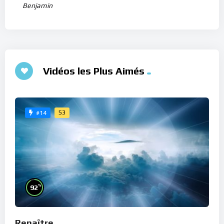
Benjamin
Vidéos les Plus Aimés
53
#14
%
92
Renaître