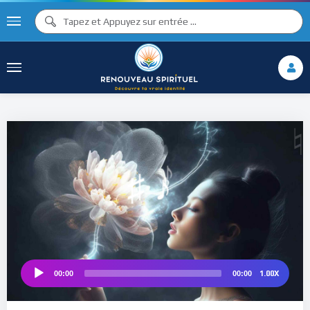
♫ ♩
♫
♩
♯ ♬
♮
♯ ♪
1.00X
00:00
00:00
Audio