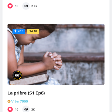
10
2.7K
34:10
#15
%
66
La prière (S1 Ep6)
Viter7960
10
2K