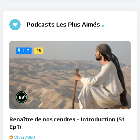
Podcasts Les Plus Aimés
26
#17
%
89
Renaître de nos cendres – Introduction (S1
Ep1)
Viter7960