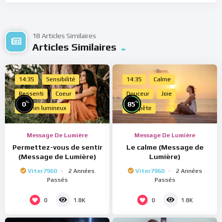
18 Articles Similaires
Articles Similaires
14:35
Sensibilité
14:35
Calme
Ressenti
Coeur
Douceur
Joie
%
%
0
85
Chemin lumineux
Tempête
Message De Lumière
Message De Lumière
Permettez-vous de sentir
Le calme (Message de
(Message de Lumière)
Lumière)
Viter7960
2 Années
Viter7960
2 Années
Passés
Passés
0
0
1.8K
1.8K