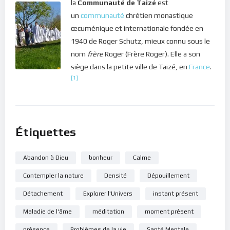
la
Communauté de Taizé
est
un
communauté
chrétien monastique
œcuménique et internationale fondée en
1940 de Roger Schutz, mieux connu sous le
nom
frère
Roger (Frère Roger). Elle a son
siège dans la petite ville de Taizé, en
France
.
[1]
Étiquettes
Abandon à Dieu
bonheur
Calme
Contempler la nature
Densité
Dépouillement
Détachement
Explorer l'Univers
instant présent
Maladie de l'âme
méditation
moment présent
présence
Problèmes de la vie
Santé Mentale