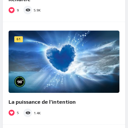
9
5.9K
61
%
98
La puissance de l’intention
5
1.4K