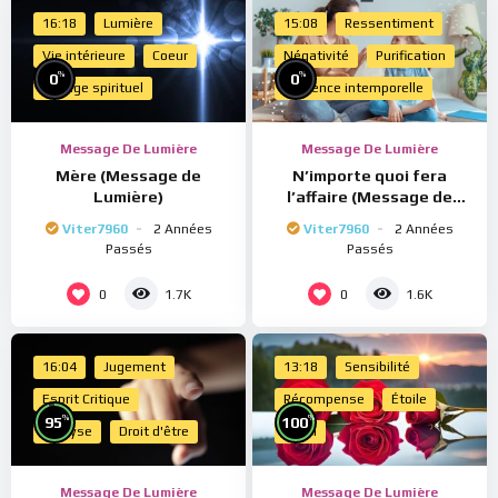
16:18
Lumière
15:08
Ressentiment
Vie intérieure
Coeur
Négativité
Purification
%
%
0
0
Voyage spirituel
Présence intemporelle
Message De Lumière
Message De Lumière
Mère (Message de
N’importe quoi fera
Lumière)
l’affaire (Message de
Lumière)
Viter7960
2 Années
Viter7960
2 Années
Passés
Passés
0
0
1.7K
1.6K
16:04
Jugement
13:18
Sensibilité
Esprit Critique
Récompense
Étoile
%
%
95
100
Analyse
Droit d'être
Merci
Message De Lumière
Message De Lumière