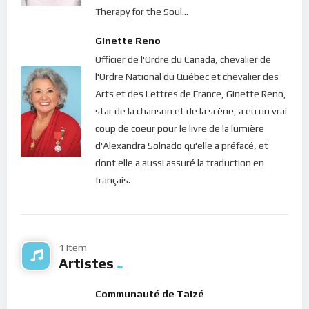
Voici le secret de la vie que nous révèle le Seigneur en ce jour :
Therapy for the Soul...
vivre, reposer son esprit, c’est être; c’est trouver les choses
qui arrêtent le temps ou trouver le temps d’arrêter les choses
Ginette Reno
afin de juste les observer. Vivre, c’est laisser de côté les
Officier de l'Ordre du Canada, chevalier de
problèmes, les fardeaux, les ambitions, les regrets; c’est
l'Ordre National du Québec et chevalier des
laisser de côté toute pensée pour simplement être ce qu’on
Arts et des Lettres de France, Ginette Reno,
est !
star de la chanson et de la scène, a eu un vrai
coup de coeur pour le livre de la lumière
Veux-tu être heureux ? Veux-tu, au-delà de tout en ce
d'Alexandra Solnado qu'elle a préfacé, et
monde, vivre dans le royaume céleste ? Alors vide ton esprit;
dont elle a aussi assuré la traduction en
devient pauvre d’esprit et développe la simplicité. Change ta
français.
vie de manière à trouver le temps d’observer les fourmis, les
fleurs, bref, contempler la nature !
Dans le silence de ton cœur, écoute ce message de lumière.
1 Item
Artistes
Bonne méditation.
Communauté de Taizé