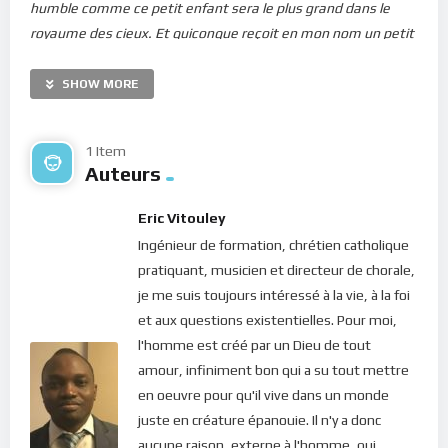
humble comme ce petit enfant sera le plus grand dans le
royaume des cieux. Et quiconque reçoit en mon nom un petit
enfant comme celui-ci, me reçoit moi-même.
”
SHOW MORE
L’enfant est au centre du message du Seigneur dans ce
passage… Et pour cause : son mode de vie, ici-bas, incarne
l’abondance de la grâce reçue d’en-haut. En effet, l’enfant
1 Item
Auteurs
vient d’entrer dans ce monde. Il ne sait pas encore qu’ici, il
faudrait se battre pour avoir ce qu’on veut; il ne sait pas
Eric Vitouley
encore qu’il faille s’accrocher aux choses et dominer le monde
Ingénieur de formation, chrétien catholique
pour survivre; il sait encore moins qu’il faut courir dans tous
pratiquant, musicien et directeur de chorale,
les sens chaque jour… et que lui reste-t-il ? jouer, observer,
je me suis toujours intéressé à la vie, à la foi
contempler les choses autour de lui, découvrir, chanter, rire,
et aux questions existentielles. Pour moi,
danser, etc. L’enfant vit parce que son esprit est encore léger,
l'homme est créé par un Dieu de tout
innocent et ses pensées, dépourvues de toute densité. Il ne
amour, infiniment bon qui a su tout mettre
s’attarde pas, il oublie vite et passe à autre chose… Plus
en oeuvre pour qu'il vive dans un monde
important encore, l’enfant sent et ressent : en présence de
juste en créature épanouie. Il n'y a donc
ses congénères, il n’hésite pas à sauter pour aller jouer. Et
aucune raison, externe à l'homme, qui