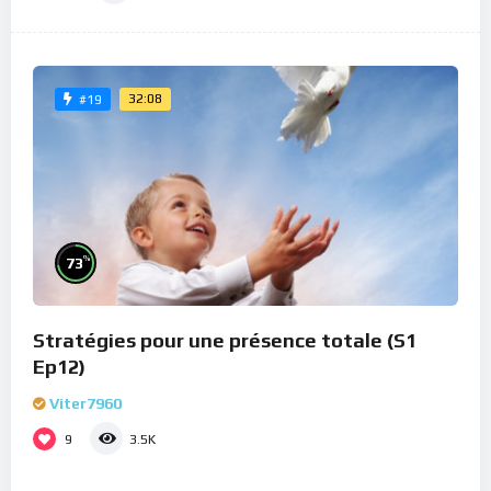
32:08
#19
%
73
Stratégies pour une présence totale (S1
Ep12)
Viter7960
9
3.5K