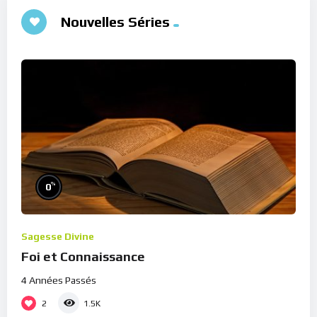
Nouvelles Séries
%
0
Sagesse Divine
Foi et Connaissance
4 Années Passés
2
1.5K