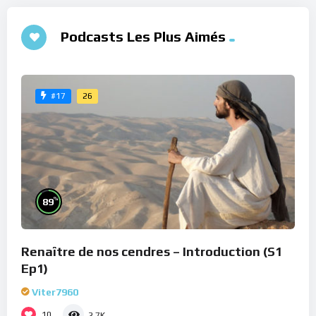
Podcasts Les Plus Aimés
26
#17
%
89
Renaître de nos cendres – Introduction (S1
Ep1)
Viter7960
10
2.7K