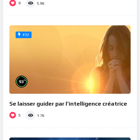
9
5.9K
#32
%
93
Se laisser guider par l’intelligence créatrice
5
1.7K