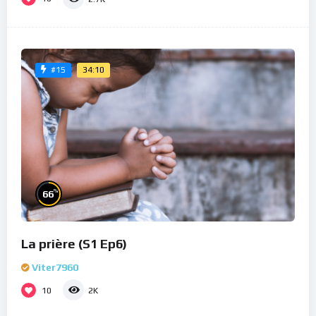
34:10
#15
%
66
La prière (S1 Ep6)
Viter7960
10
2K