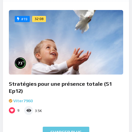
32:08
#19
%
73
Stratégies pour une présence totale (S1
Ep12)
Viter7960
9
3.5K
CHARGER PLUS