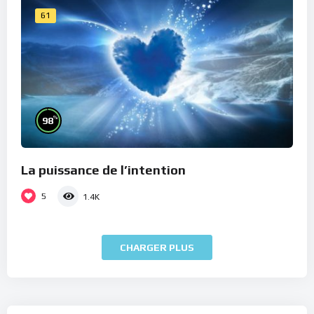
61
%
98
La puissance de l’intention
5
1.4K
CHARGER PLUS