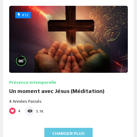
#12
%
86
Présence Intemporelle
Un moment avec Jésus (Méditation)
4 Années Passés
4
5.1K
CHARGER PLUS