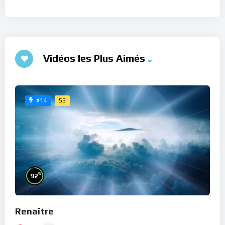
Vidéos les Plus Aimés
53
#14
%
92
Renaître