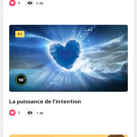
9
5.9K
61
%
98
La puissance de l’intention
5
1.4K