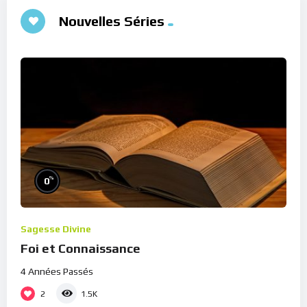
Nouvelles Séries
%
0
Sagesse Divine
Foi et Connaissance
4 Années Passés
2
1.5K