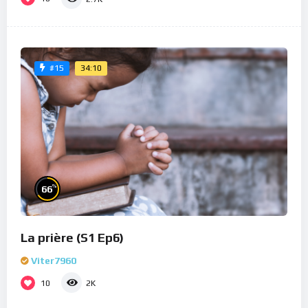
34:10
#15
%
66
La prière (S1 Ep6)
Viter7960
10
2K