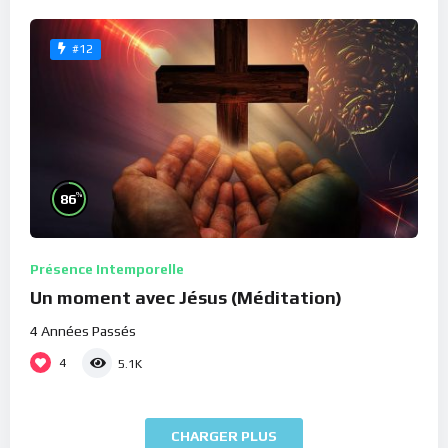
#12
%
86
Présence Intemporelle
Un moment avec Jésus (Méditation)
4 Années Passés
4
5.1K
CHARGER PLUS