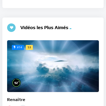
Vidéos les Plus Aimés
53
#14
%
92
Renaître