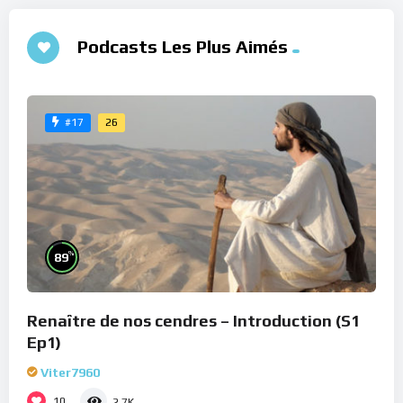
Podcasts Les Plus Aimés
26
#17
%
89
Renaître de nos cendres – Introduction (S1
Ep1)
Viter7960
10
2.7K