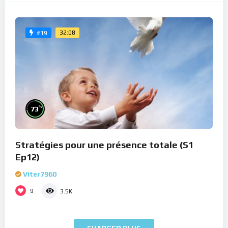
32:08
#19
%
73
Stratégies pour une présence totale (S1
Ep12)
Viter7960
9
3.5K
CHARGER PLUS