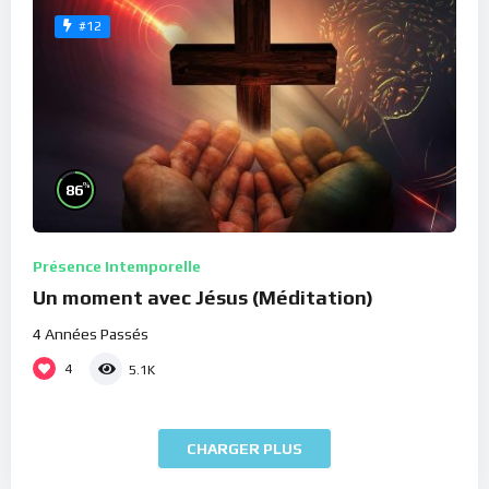
#12
%
86
Présence Intemporelle
Un moment avec Jésus (Méditation)
4 Années Passés
4
5.1K
CHARGER PLUS