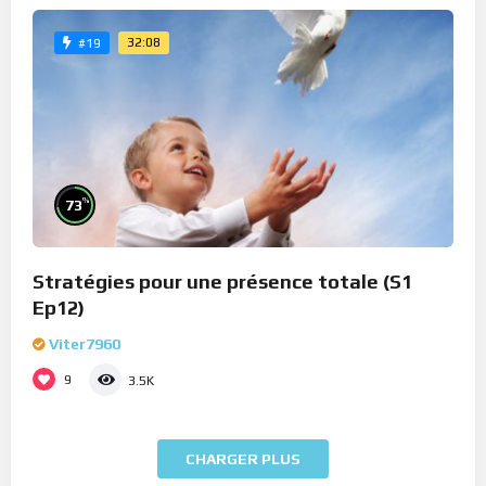
32:08
#19
%
73
Stratégies pour une présence totale (S1
Ep12)
Viter7960
9
3.5K
CHARGER PLUS