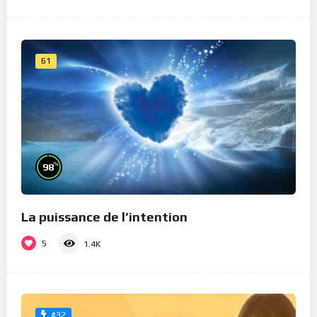
61
%
98
La puissance de l’intention
5
1.4K
#32