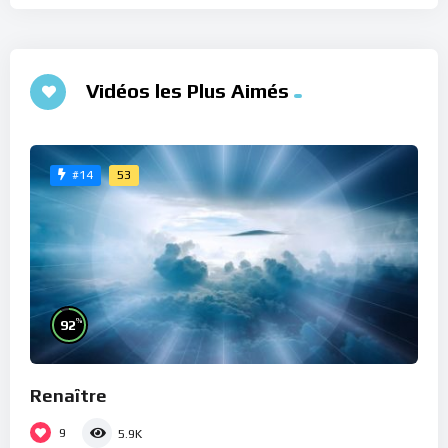
Vidéos les Plus Aimés
53
#14
%
92
Renaître
9
5.9K