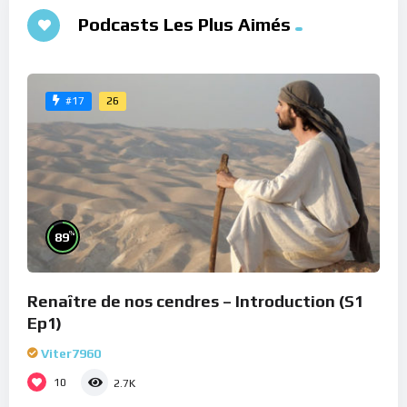
Podcasts Les Plus Aimés
26
#17
%
89
Renaître de nos cendres – Introduction (S1
Ep1)
Viter7960
10
2.7K