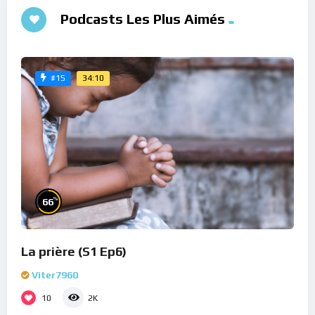
Podcasts Les Plus Aimés
34:10
#15
%
66
La prière (S1 Ep6)
Viter7960
10
2K