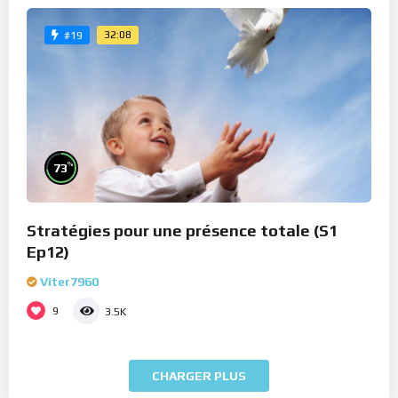
32:08
#19
%
73
Stratégies pour une présence totale (S1
Ep12)
Viter7960
9
3.5K
CHARGER PLUS