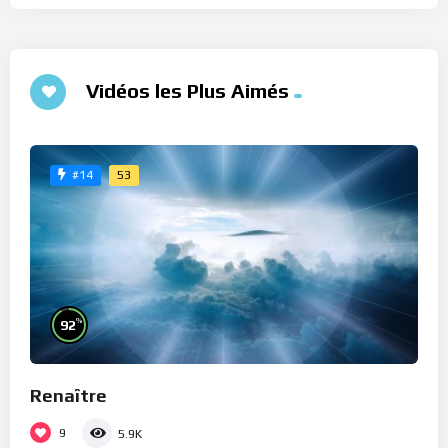
Vidéos les Plus Aimés
53
#14
%
92
Renaître
9
5.9K