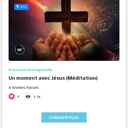
#12
%
86
Présence Intemporelle
Un moment avec Jésus (Méditation)
4 Années Passés
4
5.1K
CHARGER PLUS