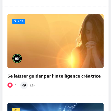
#32
%
93
Se laisser guider par l’intelligence créatrice
5
1.7K
61