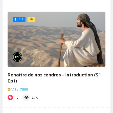
26
#17
%
89
Renaître de nos cendres – Introduction (S1
Ep1)
Viter7960
10
2.7K