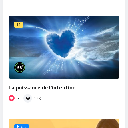
61
%
98
La puissance de l’intention
5
1.4K
#32