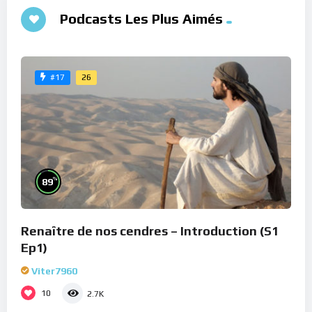
Podcasts Les Plus Aimés
26
#17
%
89
Renaître de nos cendres – Introduction (S1
Ep1)
Viter7960
10
2.7K