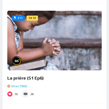
34:10
#15
%
66
La prière (S1 Ep6)
Viter7960
10
2K