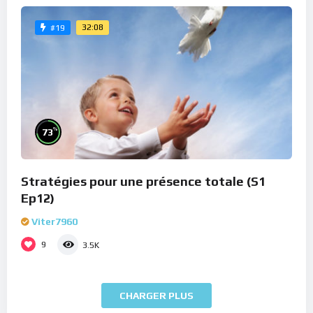
32:08
#19
%
73
Stratégies pour une présence totale (S1
Ep12)
Viter7960
9
3.5K
CHARGER PLUS