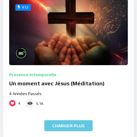
#12
%
86
Présence Intemporelle
Un moment avec Jésus (Méditation)
4 Années Passés
4
5.1K
CHARGER PLUS