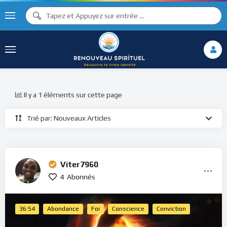
Il y a 1 éléments sur cette page
Trié par: Nouveaux Articles
Viter7960
4
Abonnés
36:54
Abondance
Foi
Conscience
Conviction