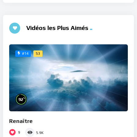
Vidéos les Plus Aimés
53
#14
%
92
Renaître
9
5.9K