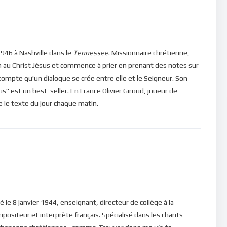
t dans l’abandon à Dieu !
ns, veuillez cliquer ici : [newsletter_button id=2
946 à Nashville dans le
Tennessee
. Missionnaire chrétienne,
n au Christ Jésus et commence à prier en prenant des notes sur
in d’être en mesure de poster des commentaires) et pour les
e compte qu'un dialogue se crée entre elle et le Seigneur. Son
" est un best-seller. En France Olivier Giroud, joueur de
ire le texte du jour chaque matin.
né le 8 janvier 1944, enseignant, directeur de collège à la
mpositeur et interprète français. Spécialisé dans les chants