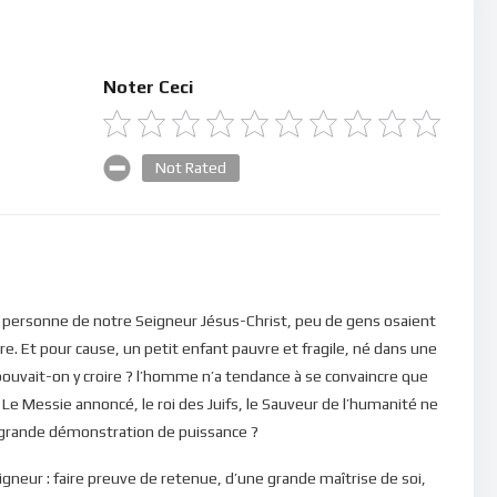
Noter Ceci
Not Rated
 personne de notre Seigneur Jésus-Christ, peu de gens osaient
tre. Et pour cause, un petit enfant pauvre et fragile, né dans une
vait-on y croire ? l’homme n’a tendance à se convaincre que
. Le Messie annoncé, le roi des Juifs, le Sauveur de l’humanité ne
s grande démonstration de puissance ?
eigneur : faire preuve de retenue, d’une grande maîtrise de soi,