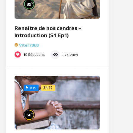
%
89
Renaître de nos cendres –
Introduction (S1 Ep1)
Viter7960
10
Réactions
2.7K
Vues
34:10
#15
%
66