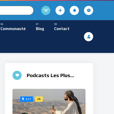
cture
usique Méditative
Communauté
Blog
Contact
De Lecture
ques
Musique Méditative
♮
Podcasts Les Plus
Aimés
26
#17