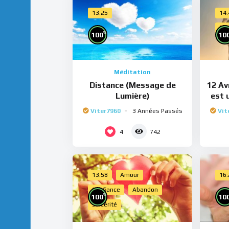
13:25
14
Cho
%
100
10
Méditation
Distance (Message de
12 Avr
Lumière)
est 
Viter7960
3 Années Passés
Vit
4
742
13:58
Amour
16
Confiance
Abandon
%
100
10
Sincérité