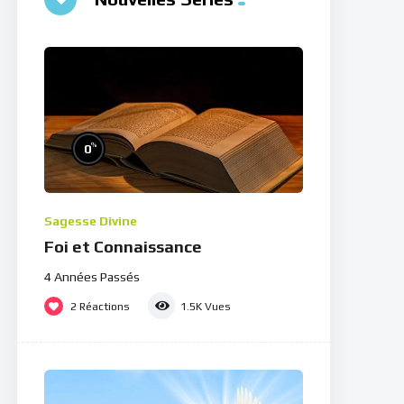
%
0
Sagesse Divine
Foi et Connaissance
4 Années Passés
2
Réactions
1.5K
Vues