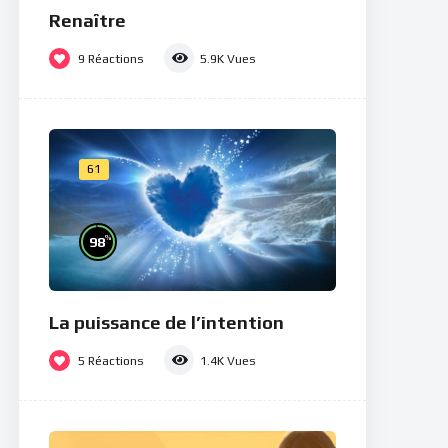
Renaître
9
Réactions
5.9K
Vues
61
%
98
La puissance de l’intention
5
Réactions
1.4K
Vues