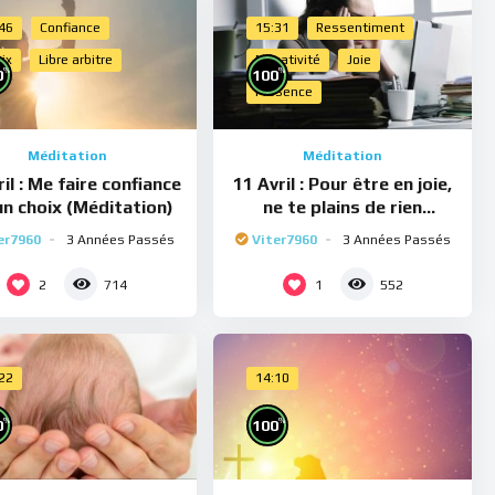
:46
Confiance
15:31
Ressentiment
ix
Libre arbitre
Négativité
Joie
%
%
0
100
Présence
Méditation
Méditation
il : Me faire confiance
11 Avril : Pour être en joie,
un choix (Méditation)
ne te plains de rien
(Méditation)
er7960
3 Années Passés
Viter7960
3 Années Passés
2
1
714
552
:22
14:10
%
%
0
100