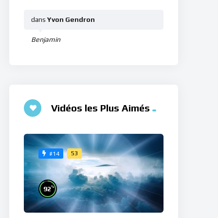
dans
Yvon Gendron
Benjamin
Vidéos les Plus Aimés
53
#14
%
92