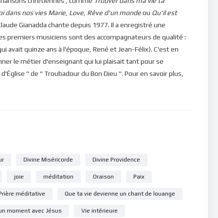
 de chansons chrétiennes , comme
Trouver dans ma vie ta
oi dans nos vies
Marie
,
Love
,
Rêve d'un monde
ou
Qu'il est
laude Gianadda chante depuis 1977. Il a enregistré une
Ses premiers musiciens sont des accompagnateurs de qualité :
qui avait quinze ans à l'époque, René et Jean-Félix). C'est en
ner le métier d'enseignant qui lui plaisait tant pour se
 d'Église " de " Troubadour du Bon Dieu ". Pour en savoir plus,
ur
Divine Miséricorde
Divine Providence
joie
méditation
Oraison
Paix
Prière méditative
Que ta vie devienne un chant de louange
un moment avec Jésus
Vie intérieure