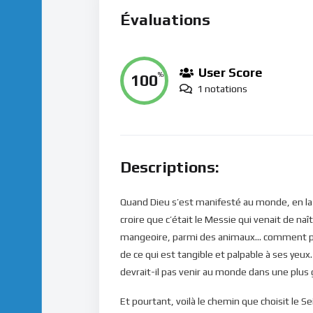
Évaluations
User Score
100
%
1 notations
Descriptions:
Quand Dieu s’est manifesté au monde, en la
croire que c’était le Messie qui venait de naî
mangeoire, parmi des animaux… comment pou
de ce qui est tangible et palpable à ses yeux
devrait-il pas venir au monde dans une plu
Et pourtant, voilà le chemin que choisit le S