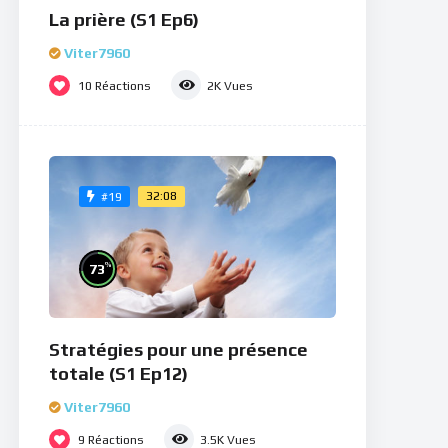
La prière (S1 Ep6)
Viter7960
10
Réactions
2K
Vues
32:08
#19
%
73
Stratégies pour une présence
totale (S1 Ep12)
Viter7960
9
Réactions
3.5K
Vues