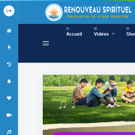
Présence Intempor
Ress
Accueil
Vidéos
Sho
♩
Présence Int
♯