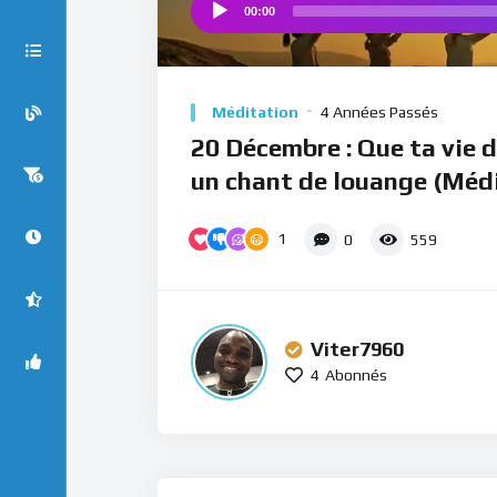
00:00
Audio
Player
Méditation
4 Années Passés
20 Décembre : Que ta vie 
un chant de louange (Méd
1
0
559
Viter7960
4
Abonnés