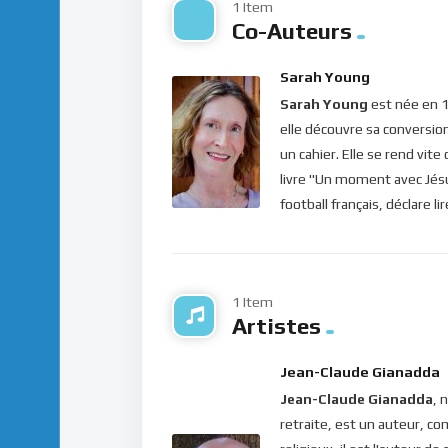
louange. Car nous aurions grandi dans la foi e
1 Item
Co-Auteurs
Bonne méditation.
Sarah Young
Pour vous inscrire directement aux publicatio
Sarah Young
est née en 1
label=”S’abonner” design=”twitter”]
elle découvre sa conversio
Si vous voulez vous inscrire sur le site (af
un cahier. Elle se rend vit
publications, veuillez cliquer ici :
Inscription
livre "Un moment avec Jésus
football français, déclare l
1 Item
Artistes
Jean-Claude Gianadda
Jean-Claude Gianadda
, 
retraite, est un auteur, co