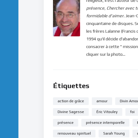
religieux, il est l'auteur
présence
,
Chercher avec t
formidable d'aimer.
Jean-C
cinquantaine de disques. 
les frères Lalanne (Francis 
1994 qu'il décide d'abandon
consacrer à cette " mission
cliquer sur la photo...
Étiquettes
action de grâce
amour
Divin Amo
Divine Sagesse
Éric Vitouley
foi
présence
présence intemporelle
renouveau spirituel
Sarah Young