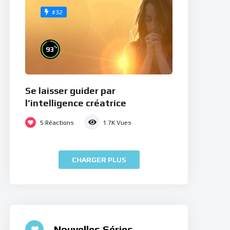
#32
%
93
Se laisser guider par
l’intelligence créatrice
5
Réactions
1.7K
Vues
CHARGER PLUS
Nouvelles Séries