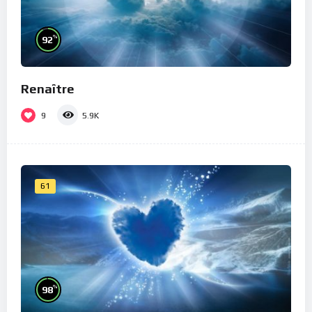
%
92
Renaître
9
5.9K
61
%
98