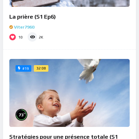
La prière (S1 Ep6)
Viter7960
10
2K
32:08
#19
%
73
Stratégies pour une présence totale (S1