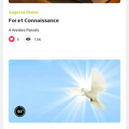
Sagesse Divine
Foi et Connaissance
4 Années Passés
2
1.5K
%
93