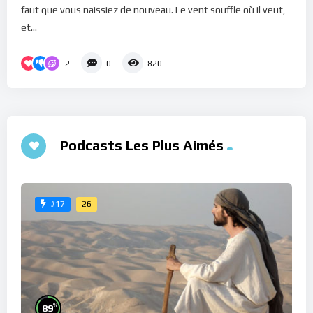
faut que vous naissiez de nouveau. Le vent souffle où il veut,
et...
2
0
820
Podcasts Les Plus Aimés
26
#17
%
89