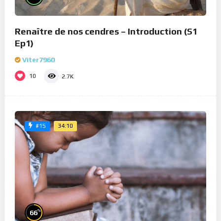
Renaître de nos cendres – Introduction (S1
Ep1)
Viter7960
10
2.7K
34:10
#15
%
66