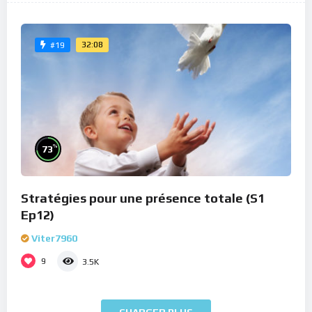
32:08
#19
%
73
Stratégies pour une présence totale (S1
Ep12)
Viter7960
9
3.5K
CHARGER PLUS