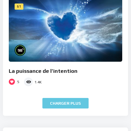
61
%
98
La puissance de l’intention
5
1.4K
CHARGER PLUS