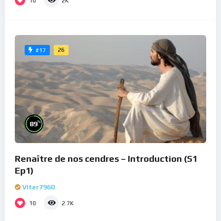
10
2K
26
#17
%
89
Renaître de nos cendres – Introduction (S1
Ep1)
Viter7960
10
2.7K