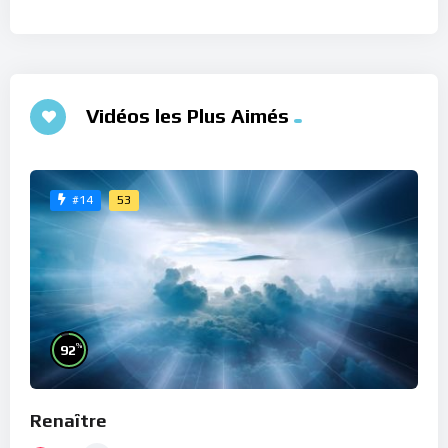
Vidéos les Plus Aimés
53
#14
%
92
Renaître