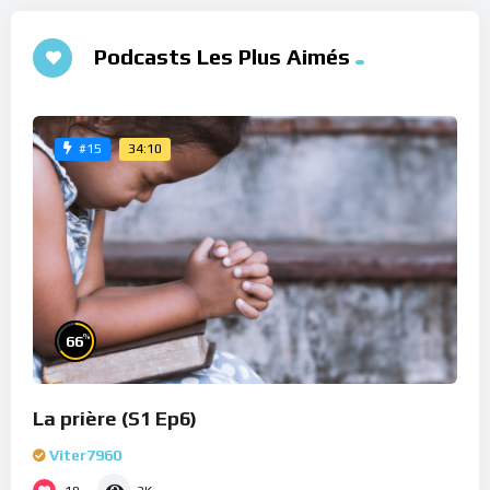
Podcasts Les Plus Aimés
34:10
#15
%
66
La prière (S1 Ep6)
Viter7960