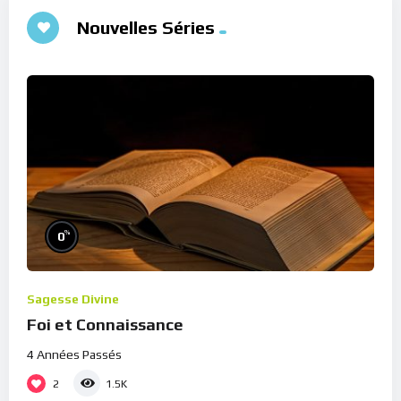
Nouvelles Séries
%
0
Sagesse Divine
Foi et Connaissance
4 Années Passés
2
1.5K