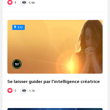
9
5.9K
#32
%
93
Se laisser guider par l’intelligence créatrice
5
1.7K