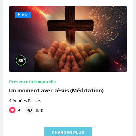
#12
%
86
Présence Intemporelle
Un moment avec Jésus (Méditation)
4 Années Passés
4
5.1K
CHARGER PLUS