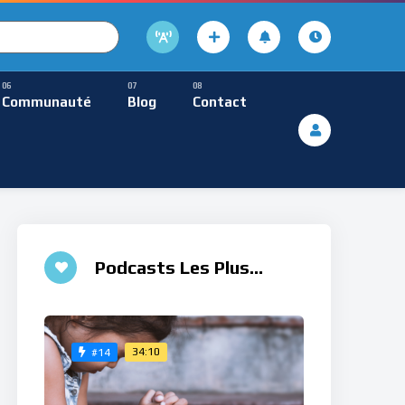
cture
usique Méditative
Communauté
Blog
Contact
De Lecture
ques
Musique Méditative
Podcasts Les Plus
Aimés
34:10
#14