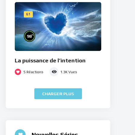
61
%
98
La puissance de l’intention
5
Réactions
1.3K
Vues
CHARGER PLUS
Nouvelles Séries