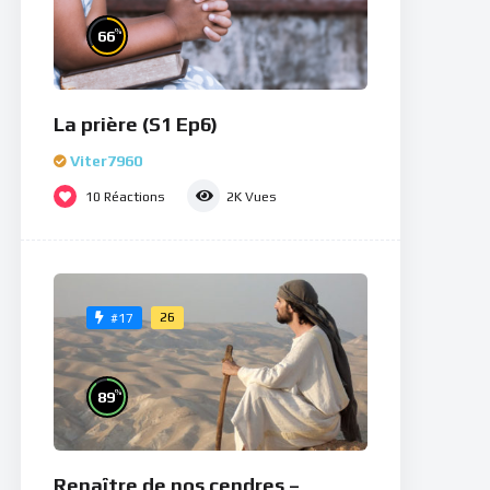
%
66
La prière (S1 Ep6)
Viter7960
10
Réactions
2K
Vues
26
#17
%
89
Renaître de nos cendres –