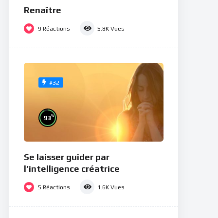
Renaître
9
Réactions
5.8K
Vues
#32
%
93
Se laisser guider par
l’intelligence créatrice
5
Réactions
1.6K
Vues