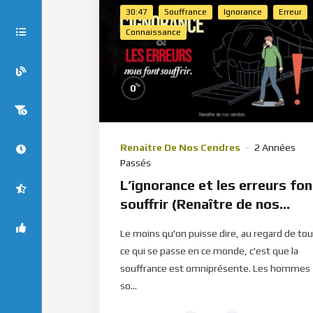
30:47
Souffrance
Ignorance
Erreur
Connaissance
%
0
Renaître De Nos Cendres
2 Années
Passés
L’ignorance et les erreurs fon
souffrir (Renaître de nos
cendres)
Le moins qu'on puisse dire, au regard de tou
ce qui se passe en ce monde, c'est que la
souffrance est omniprésente. Les hommes
so...