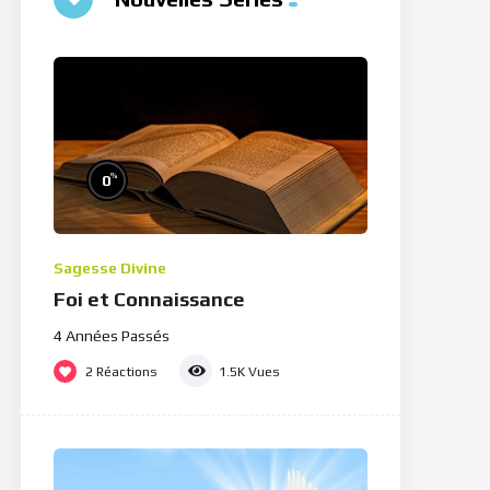
%
0
Sagesse Divine
Foi et Connaissance
4 Années Passés
2
Réactions
1.5K
Vues