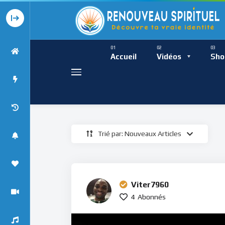
Présence Intempor
Ress
Accueil
Vidéos
Sho
Trié par: Nouveaux Articles
Présence Int
Viter7960
4
Abonnés