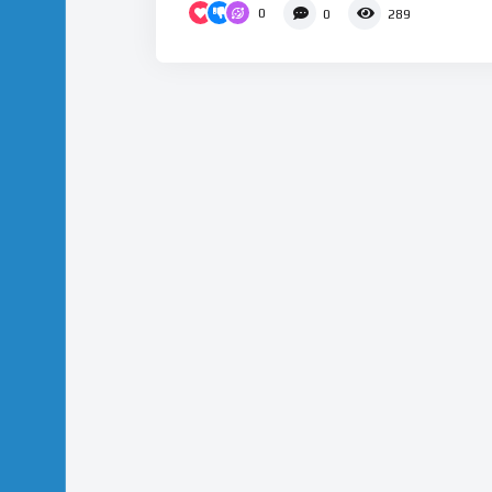
0
0
289