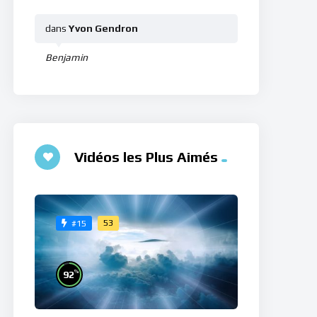
dans
Yvon Gendron
Benjamin
Vidéos les Plus Aimés
53
#15
%
92