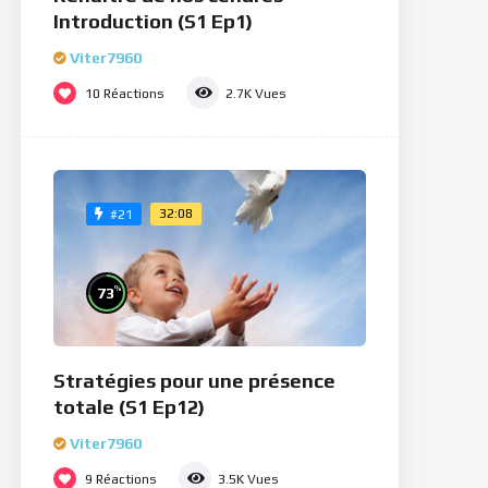
Introduction (S1 Ep1)
Viter7960
10
Réactions
2.7K
Vues
32:08
#21
%
73
Stratégies pour une présence
totale (S1 Ep12)
Viter7960
9
Réactions
3.5K
Vues