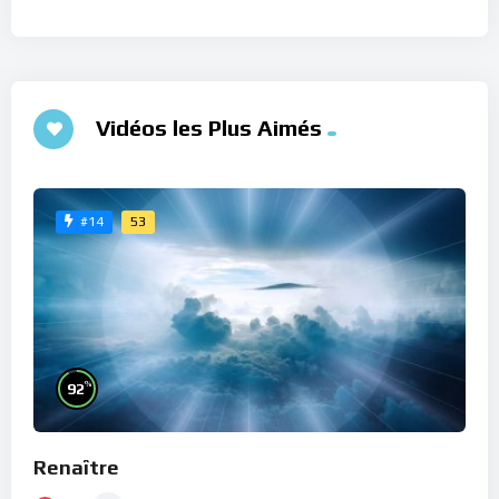
Vidéos les Plus Aimés
53
#14
%
92
Renaître