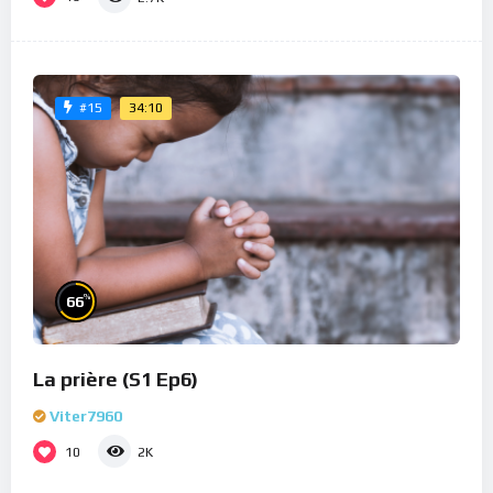
34:10
#15
%
66
La prière (S1 Ep6)
Viter7960
10
2K