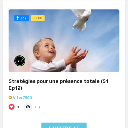
32:08
#19
%
73
Stratégies pour une présence totale (S1
Ep12)
Viter7960
9
3.5K
CHARGER PLUS