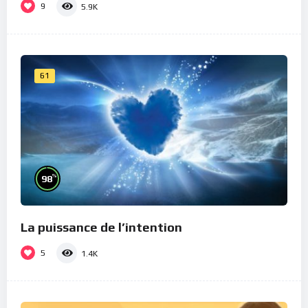
9
5.9K
61
%
98
La puissance de l’intention
5
1.4K