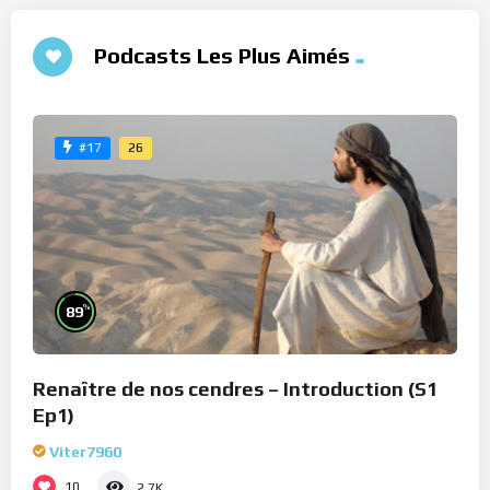
Podcasts Les Plus Aimés
26
#17
%
89
Renaître de nos cendres – Introduction (S1
Ep1)
Viter7960
10
2.7K