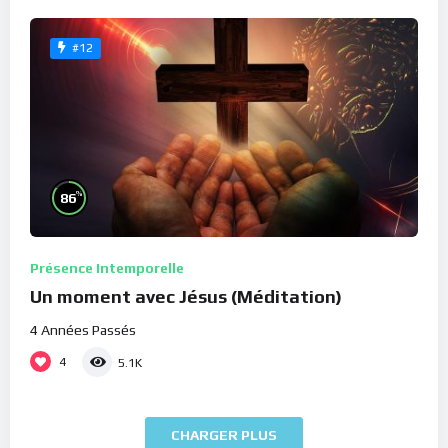
#12
%
86
Présence Intemporelle
Un moment avec Jésus (Méditation)
4 Années Passés
4
5.1K
CHARGER PLUS