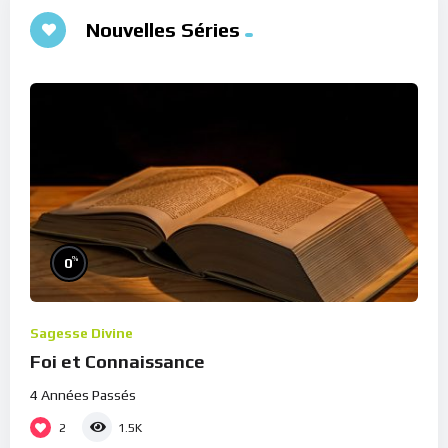
Nouvelles Séries
%
0
Sagesse Divine
Foi et Connaissance
4 Années Passés
2
1.5K