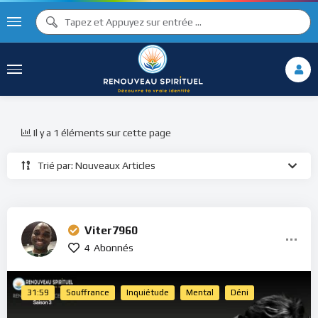
Il y a 1 éléments sur cette page
Trié par: Nouveaux Articles
Viter7960
4
Abonnés
31:59
Souffrance
Inquiétude
Mental
Déni