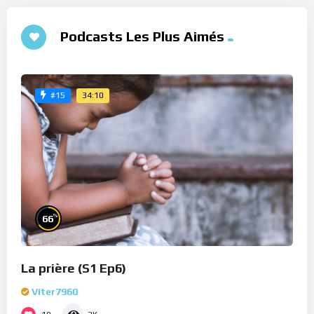
Podcasts Les Plus Aimés
34:10
#15
%
66
La prière (S1 Ep6)
Viter7960