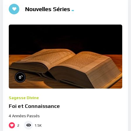
Nouvelles Séries
%
0
Sagesse Divine
Foi et Connaissance
4 Années Passés
2
1.5K