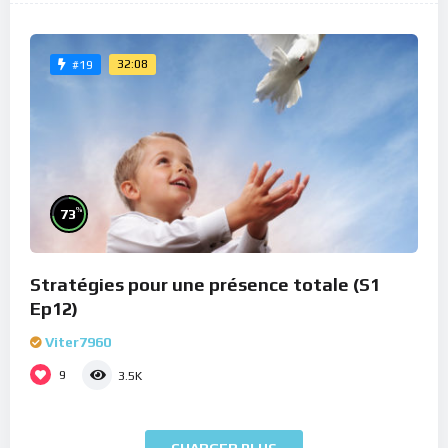
32:08
#19
%
73
Stratégies pour une présence totale (S1
Ep12)
Viter7960
9
3.5K
CHARGER PLUS