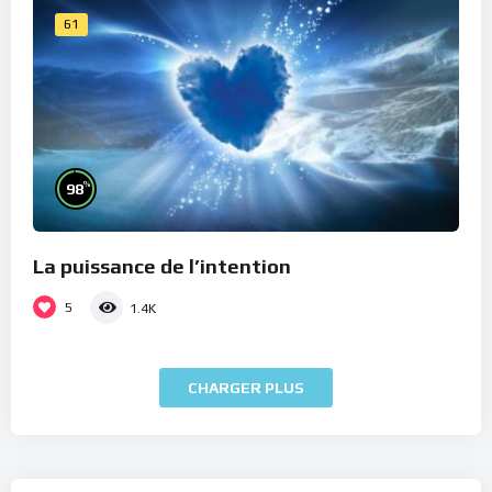
61
%
98
La puissance de l’intention
5
1.4K
CHARGER PLUS