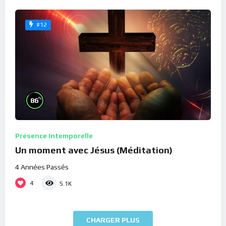
#12
%
86
Présence Intemporelle
Un moment avec Jésus (Méditation)
4 Années Passés
4
5.1K
CHARGER PLUS