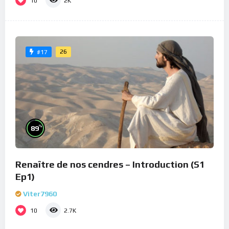
10
2K
26
#17
%
89
Renaître de nos cendres – Introduction (S1
Ep1)
Viter7960
10
2.7K