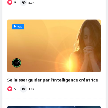
9
5.9K
#32
%
93
Se laisser guider par l’intelligence créatrice
5
1.7K