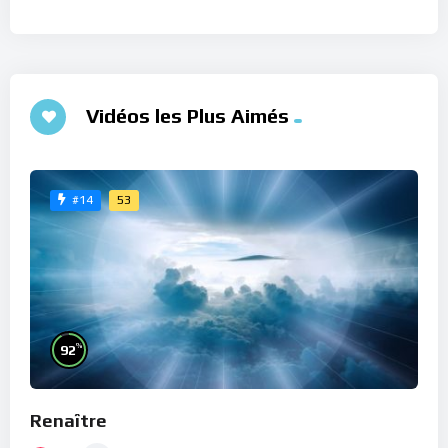
Vidéos les Plus Aimés
53
#14
%
92
Renaître