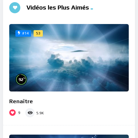
Vidéos les Plus Aimés
53
#14
%
92
Renaître
9
5.9K