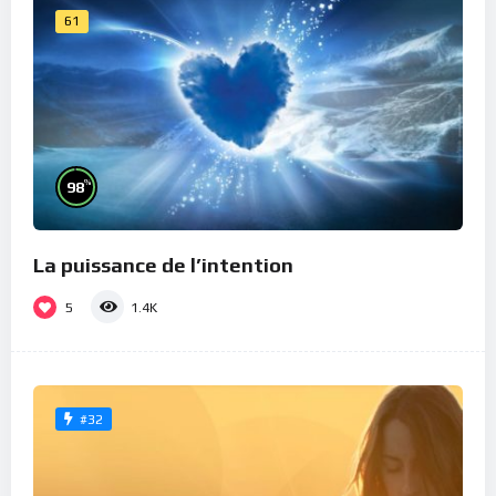
61
%
98
La puissance de l’intention
5
1.4K
#32