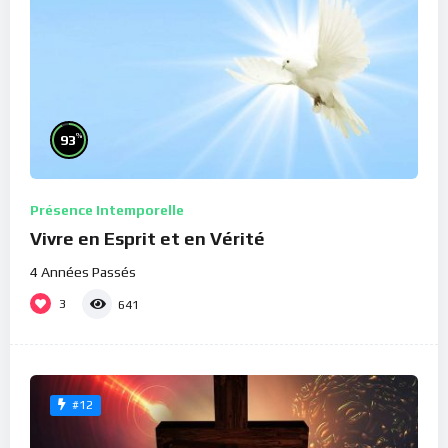
%
93
Présence Intemporelle
Vivre en Esprit et en Vérité
4 Années Passés
3
641
#12