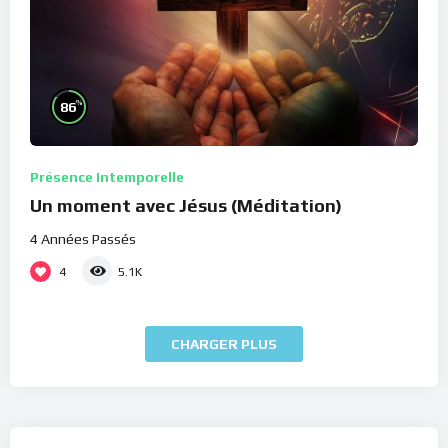
%
86
Présence Intemporelle
Un moment avec Jésus (Méditation)
4 Années Passés
4
5.1K
CHARGER PLUS