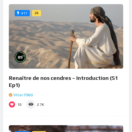
26
#17
%
89
Renaître de nos cendres – Introduction (S1
Ep1)
Viter7960
10
2.7K