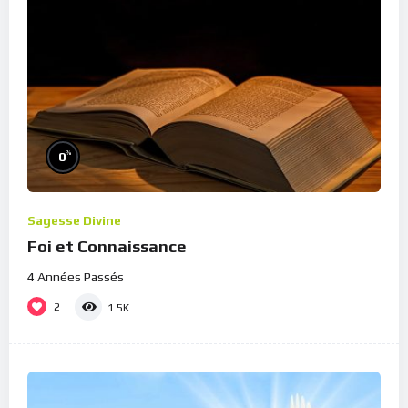
%
0
Sagesse Divine
Foi et Connaissance
4 Années Passés
2
1.5K