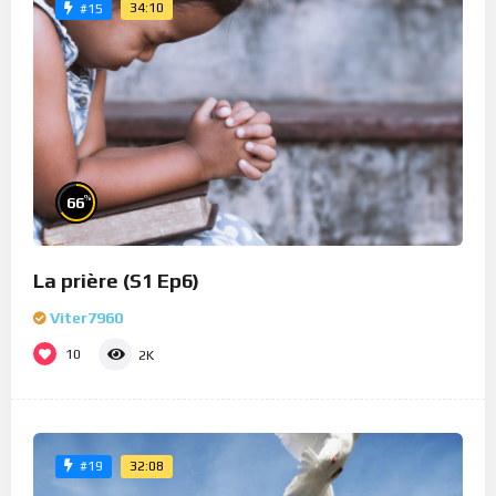
34:10
#15
%
66
La prière (S1 Ep6)
Viter7960
10
2K
32:08
#19