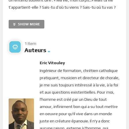
t’appartient-elle ? Sais-tu d’où tu viens ? Sais-tu où tu vas ?
Connais-tu par quel mécanisme ton coeur bat pour te donner
la vie, tes poumons bougent pour te permettre de respirer ?
SHOW MORE
Le Christ dit, dans Jean 12.25 : «
Celui qui aime sa vie la perdra,
et celui qui hait sa vie dans ce monde la conservera pour la
1 Item
vie éternelle
. » Mais Qoèleth l’avait déjà compris quand il
Auteurs
affirmait dans le livre de l’Écclesiaste 2.17 : «
Et j’ai haï la vie,
car ce qui se fait sous le soleil m’a déplu, car tout est vanité
Eric Vitouley
et poursuite du vent.…
»
Ingénieur de formation, chrétien catholique
pratiquant, musicien et directeur de chorale,
Dans cette vie, nous nous attachons aux choses… aux êtres
je me suis toujours intéressé à la vie, à la foi
dits chers. Mais voici, ces attachements nous conduisent
et aux questions existentielles. Pour moi,
indéniablement à la dérive. Et au Seigneur de nous demander
l'homme est créé par un Dieu de tout
aujourd’hui : «
Que sert-il à un homme de gagner tout le
amour, infiniment bon qui a su tout mettre
monde, s’il perd son âme
? » (Marc 8.35)
en oeuvre pour qu'il vive dans un monde
juste en créature épanouie. Il n'y a donc
Quand tu n’acceptes pas les pertes de la vie, tu te mets en
aucune raison, externe à l'homme, qui