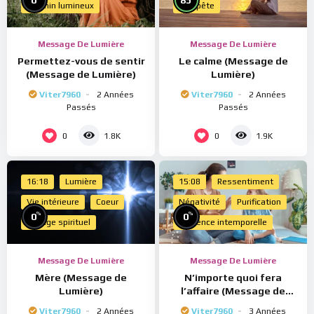
Chemin lumineux
Tempête
Message De Lumière
Message De Lumière
Permettez-vous de sentir
Le calme (Message de
(Message de Lumière)
Lumière)
Viter7960
2 Années
Viter7960
2 Années
Passés
Passés
0
0
1.8K
1.9K
16:18
Lumière
15:08
Ressentiment
Vie intérieure
Coeur
Négativité
Purification
%
%
0
0
Voyage spirituel
Présence intemporelle
Message De Lumière
Message De Lumière
Mère (Message de
N’importe quoi fera
Lumière)
l’affaire (Message de
Lumière)
Viter7960
2 Années
Viter7960
3 Années