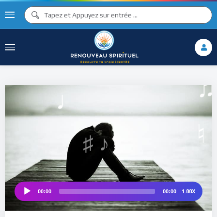
♪
♩
♫ ♩
♫
♯ ♬
♮
1.00X
00:00
00:00
Audio