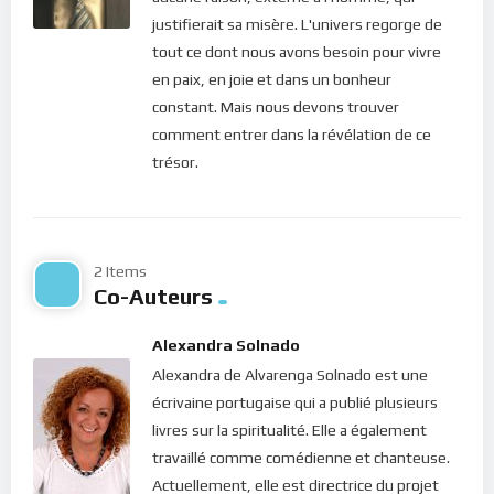
colère et tu te victimises… Mais qu’est-ce qui te motive pour
justifierait sa misère. L'univers regorge de
aller plus loin ? La colère ou l’acceptation ? Dans le calme et la
tout ce dont nous avons besoin pour vivre
tranquillité de notre coeur, plongeons notre âme dans la
en paix, en joie et dans un bonheur
présence du Très Haut, ouvrons-lui tout notre être pour
constant. Mais nous devons trouver
accueillir son message de ce jour. Je t’invite à écouter !
comment entrer dans la révélation de ce
Bonne méditation.
trésor.
2 Items
Co-Auteurs
Alexandra Solnado
Alexandra de Alvarenga Solnado est une
écrivaine portugaise qui a publié plusieurs
livres sur la spiritualité. Elle a également
travaillé comme comédienne et chanteuse.
Actuellement, elle est directrice du projet