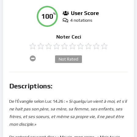
User Score
100
%
4 notations
Noter Ceci
Not Rated
Descriptions:
De l’Évangile selon Luc 14.26 : «
Si quelqu’un vient à moi, et s’il
ne hait pas son père, sa mère, sa femme, ses enfants, ses
frères, et ses soeurs, et même sa propre vie, il ne peut être
mon disciple.
»
On entend souvent dire : « Ma vie, mon corps…» Mais ta vie