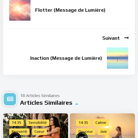
Flotter (Message de Lumière)
Suivant
Inaction (Message de Lumière)
18 Articles Similaires
Articles Similaires
14:35
Sensibilité
14:35
Calme
Ressenti
Coeur
Douceur
Joie
%
%
0
85