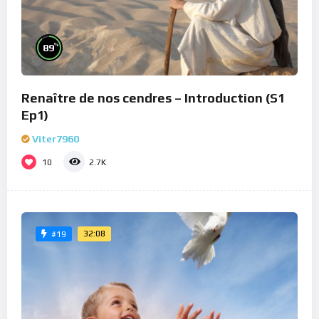
%
89
Renaître de nos cendres – Introduction (S1
Ep1)
Viter7960
10
2.7K
32:08
#19