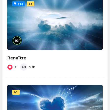
53
#14
%
92
Renaître
9
5.9K
61