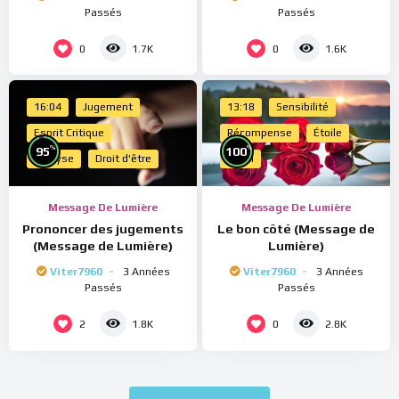
Passés
Passés
0
0
1.7K
1.6K
16:04
Jugement
13:18
Sensibilité
Esprit Critique
Récompense
Étoile
%
%
95
100
Analyse
Droit d'être
Merci
Message De Lumière
Message De Lumière
Prononcer des jugements
Le bon côté (Message de
(Message de Lumière)
Lumière)
Viter7960
3 Années
Viter7960
3 Années
Passés
Passés
2
0
1.8K
2.8K