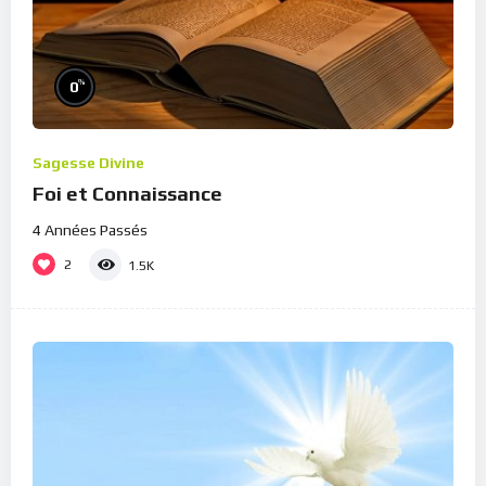
%
0
Sagesse Divine
Foi et Connaissance
4 Années Passés
2
1.5K