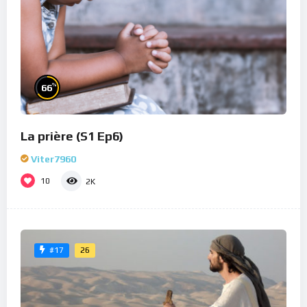
%
66
La prière (S1 Ep6)
Viter7960
10
2K
26
#17