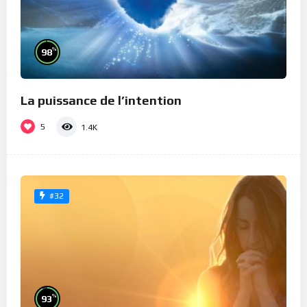
%
98
La puissance de l’intention
5
1.4K
#32
%
93