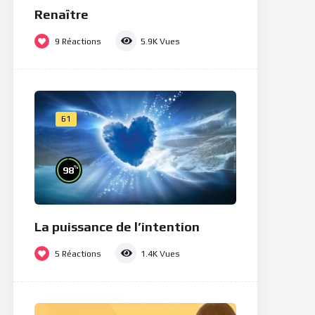
Renaître
9
Réactions
5.9K
Vues
61
%
98
La puissance de l’intention
5
Réactions
1.4K
Vues