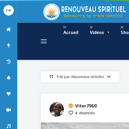
Présence Intempor
Ress
Accueil
Vidéos
Sho
Trié par: Nouveaux Articles
Présence Int
Viter7960
4
Abonnés