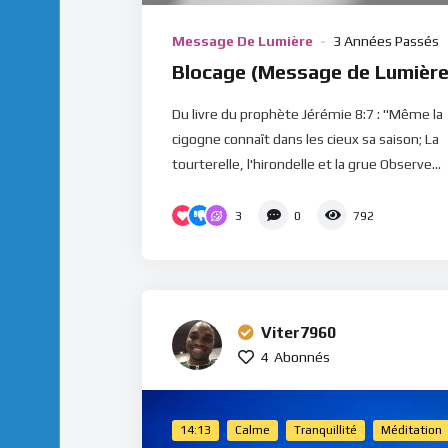
Message De Lumière
3 Années Passés
Blocage (Message de Lumière
Du livre du prophète Jérémie 8:7 : "Même la
cigogne connaît dans les cieux sa saison; La
tourterelle, l'hirondelle et la grue Observe...
3
0
792
Viter7960
4
Abonnés
14:13
Calme
Tranquillité
Méditation