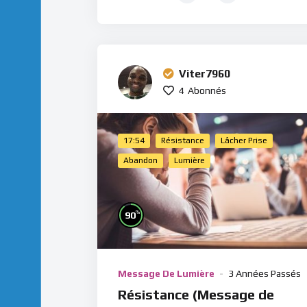
Viter7960
4
Abonnés
17:54
Résistance
Lâcher Prise
Abandon
Lumière
%
90
Message De Lumière
3 Années Passés
Résistance (Message de