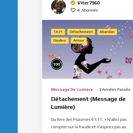
Viter7960
4
Abonnés
14:21
Détachement
Abandon
Douleur
Amour
%
100
Message De Lumière
3 Années Passés
Détachement (Message de
Lumière)
Du livre des Psaumes 61:11 : « N'allez pas
compter sur la fraude et n'aspirez pas au