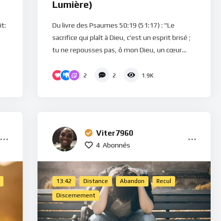
Lumière)
it:
Du livre des Psaumes 50:19 (51:17) : "Le
s
sacrifice qui plaît à Dieu, c'est un esprit brisé ;
tu ne repousses pas, ô mon Dieu, un cœur...
2
2
1.9K
Viter7960
4
Abonnés
13:42
Distance
Abandon
Recul
Discernement