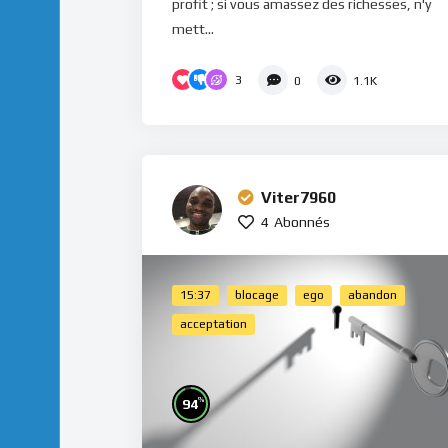
profit ; si vous amassez des richesses, n'y
mett...
3
0
1.1K
Viter7960
4
Abonnés
15:37
blocage
ego
abandon
acceptation
%
94