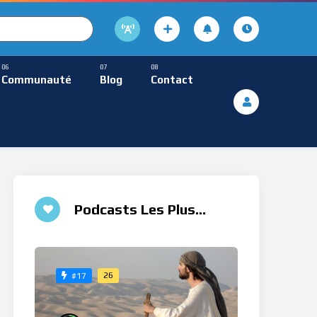
cture
usique Méditative
Communauté
Blog
Contact
De Lecture
ques
Musique Méditative
Podcasts Les Plus
Aimés
26
#17