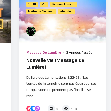
13:18
Vie
Renouvellement
Naître de Nouveau
Abandon
%
90
Message De Lumière
3 Années Passés
Nouvelle vie (Message de
Lumière)
Du livre des Lamentations 3:22-23 : "Les
bontés de l'Eternel ne sont pas épuisées, ses
compassions ne prennent pas fin; elles se
reno...
1
0
1.5K