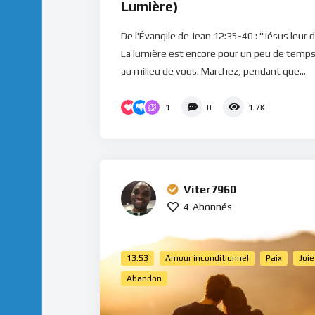
Lumière)
De l'Évangile de Jean 12:35-40 : "Jésus leur d
La lumière est encore pour un peu de temp
au milieu de vous. Marchez, pendant que...
1
0
1.7K
Viter7960
4
Abonnés
13:53
Amour inconditionnel
Paix
Joie
Abandon