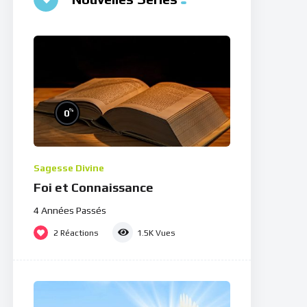
%
0
Sagesse Divine
Foi et Connaissance
4 Années Passés
2
Réactions
1.5K
Vues