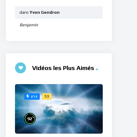
dans
Yvon Gendron
Benjamin
Vidéos les Plus Aimés
53
#14
%
92