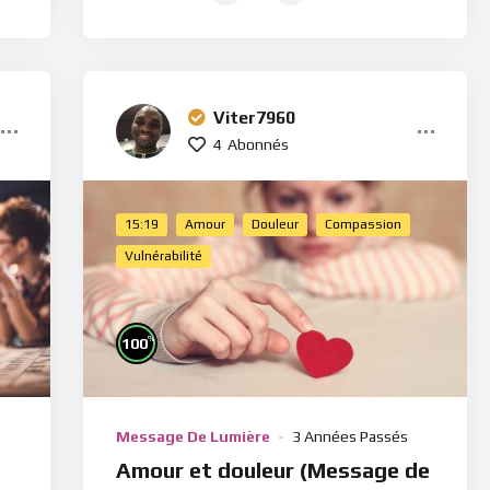
Viter7960
4
Abonnés
15:19
Amour
Douleur
Compassion
Vulnérabilité
%
100
Message De Lumière
3 Années Passés
Amour et douleur (Message de