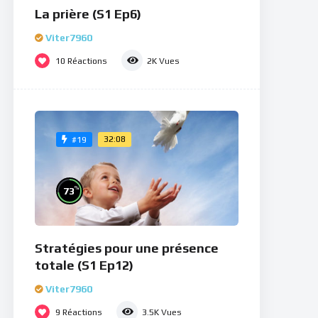
La prière (S1 Ep6)
Viter7960
10
Réactions
2K
Vues
32:08
#19
%
73
Stratégies pour une présence
totale (S1 Ep12)
Viter7960
9
Réactions
3.5K
Vues