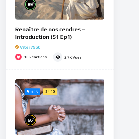
%
89
Renaître de nos cendres –
Introduction (S1 Ep1)
Viter7960
10
Réactions
2.7K
Vues
34:10
#15
%
66