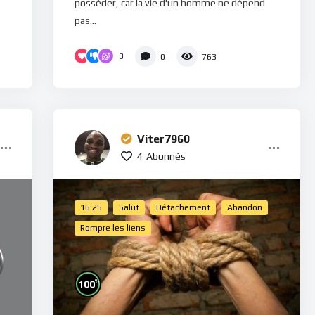
posséder, car la vie d'un homme ne dépend
pas...
3
0
763
Viter7960
4
Abonnés
16:25
Salut
Détachement
Abandon
Rompre les liens
%
100