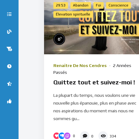
29:53
Abandon
Foi
Conscience
Élevation spirituelle
%
0
Renaître De Nos Cendres
2 Années
Passés
Quittez tout et suivez-moi !
La plupart du temps, nous voulons une vie
nouvelle plus épanouie, plus en phase avec
nos aspirations du moment mais nous ne
sommes gu...
0
0
334