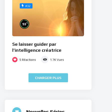
#32
%
93
Se laisser guider par
l’intelligence créatrice
5
Réactions
1.7K
Vues
CHARGER PLUS
Nouvelles Séries