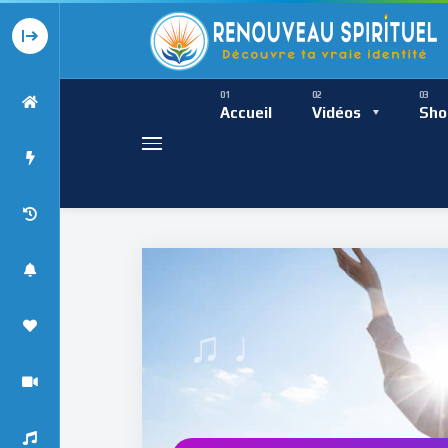
Présence Intempor
Ress
Accueil
Vidéos
Sho
♩
Présence Int
♯