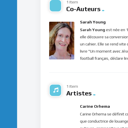
1 Item
plein d’énergie et surmonter toutes les situa
Co-Auteurs
demeurer constamment dans la présence du S
nous conduire !
Sarah Young
Sarah Young
est née en 1
Bonne méditation.
elle découvre sa conversio
Pour vous inscrire directement aux publicatio
un cahier. Elle se rend vit
label=”S’abonner” design=”twitter”]
livre "Un moment avec Jésus
football français, déclare l
Si vous voulez vous inscrire sur le site (af
publications, veuillez cliquer ici :
Inscription
1 Item
Artistes
Carine Orhema
Carine Orhema se définit c
que conductrice de louange