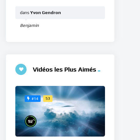
dans
Yvon Gendron
Benjamin
Vidéos les Plus Aimés
53
#14
%
92