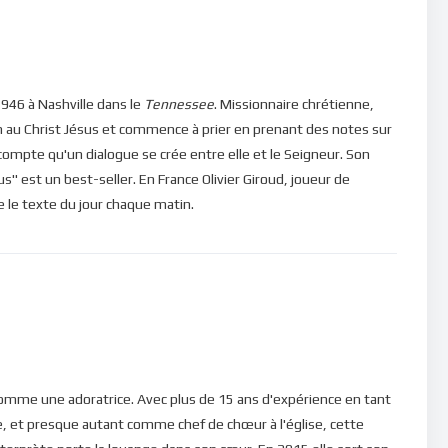
tions de notre journée, il n’y a donc d’autres secrets que de
eigneur, fixer nos regards sur Lui et observer comment Il va
946 à Nashville dans le
Tennessee
. Missionnaire chrétienne,
n au Christ Jésus et commence à prier en prenant des notes sur
ns, veuillez cliquer ici : [newsletter_button id=2
e compte qu'un dialogue se crée entre elle et le Seigneur. Son
" est un best-seller. En France Olivier Giroud, joueur de
ire le texte du jour chaque matin.
in d’être en mesure de poster des commentaires) et pour les
omme une adoratrice. Avec plus de 15 ans d'expérience en tant
, et presque autant comme chef de chœur à l'église, cette