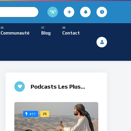
cture
usique Méditative
Communauté
Blog
Contact
De Lecture
ques
Musique Méditative
♮
Podcasts Les Plus
Aimés
26
#17