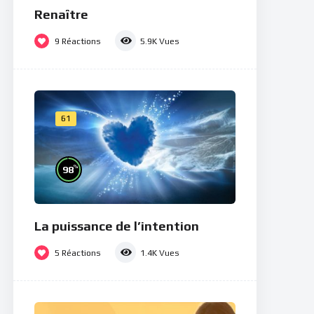
Renaître
9
Réactions
5.9K
Vues
61
%
98
La puissance de l’intention
5
Réactions
1.4K
Vues