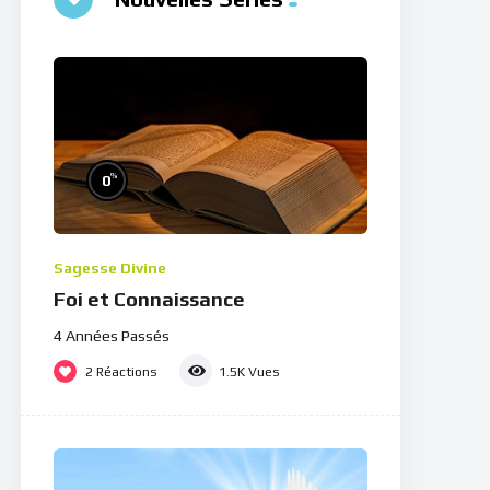
%
0
Sagesse Divine
Foi et Connaissance
4 Années Passés
2
Réactions
1.5K
Vues