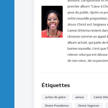
auteure, compositeur et in
premier album "Cœur à Chœu
yeux du public. Après ce pr
cette nouvelle propositio
Jésus-Christ est Seigneur 
Carine Orhema revient dans 
résonne comme un appel à s
album actuel, qui parle de l
bonne nouvelle, c'est que l
relever celui qui est décou
de son cœur, de sa passion 
Étiquettes
action de grâce
amour
Carine Or
Divine Providence
Divine Sagesse