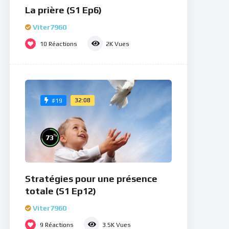
La prière (S1 Ep6)
Viter7960
10
Réactions
2K
Vues
32:08
#19
%
73
Stratégies pour une présence
totale (S1 Ep12)
Viter7960
9
Réactions
3.5K
Vues