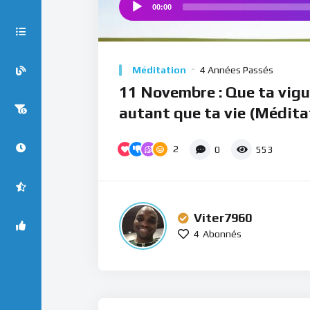
00:00
Audio
Player
Méditation
4 Années Passés
11 Novembre : Que ta vigu
autant que ta vie (Médita
2
0
553
Viter7960
4
Abonnés