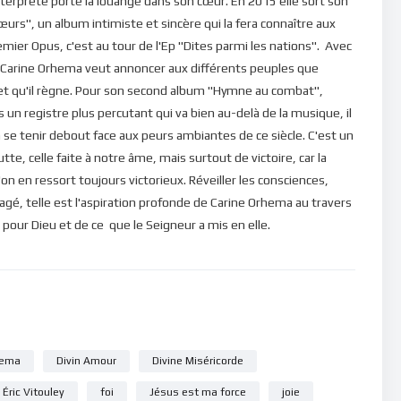
terprète porte la louange dans son cœur. En 2015 elle sort son
rs", un album intimiste et sincère qui la fera connaître aux
emier Opus, c'est au tour de l'Ep "Dites parmi les nations". Avec
n Carine Orhema veut annoncer aux différents peuples que
et qu'il règne. Pour son second album "Hymne au combat",
un registre plus percutant qui va bien au-delà de la musique, il
e tenir debout face aux peurs ambiantes de ce siècle. C'est un
utte, celle faite à notre âme, mais surtout de victoire, car la
'on en ressort toujours victorieux. Réveiller les consciences,
ragé, telle est l'aspiration profonde de Carine Orhema au travers
pour Dieu et de ce que le Seigneur a mis en elle.
hema
Divin Amour
Divine Miséricorde
Éric Vitouley
foi
Jésus est ma force
joie