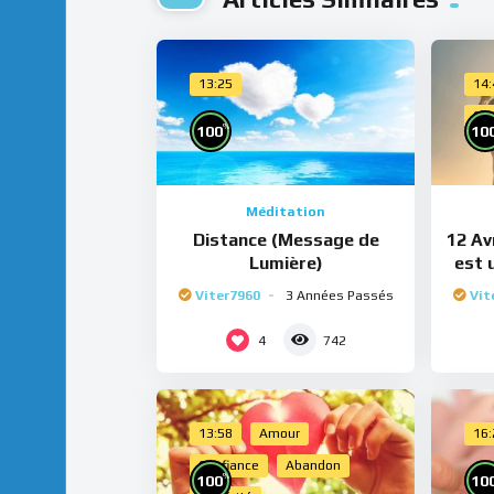
13:25
14
Cho
%
100
10
Méditation
Distance (Message de
12 Avr
Lumière)
est 
Viter7960
3 Années Passés
Vit
4
742
13:58
Amour
16
Confiance
Abandon
%
100
10