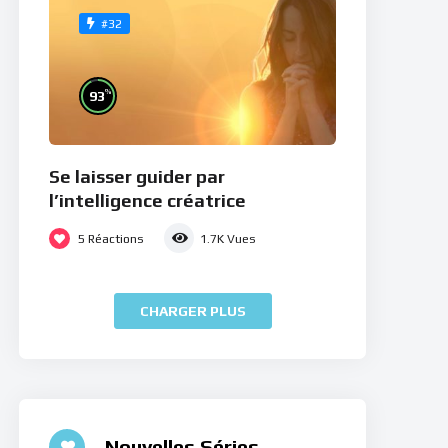
#32
%
93
Se laisser guider par
l’intelligence créatrice
5
Réactions
1.7K
Vues
CHARGER PLUS
Nouvelles Séries