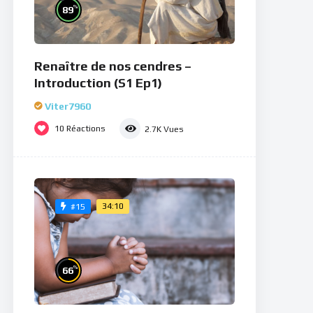
%
89
Renaître de nos cendres –
Introduction (S1 Ep1)
Viter7960
10
Réactions
2.7K
Vues
34:10
#15
%
66