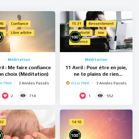
:46
Confiance
15:31
Ressentiment
ix
Libre arbitre
Négativité
Joie
%
%
0
100
Présence
Méditation
Méditation
il : Me faire confiance
11 Avril : Pour être en joie,
un choix (Méditation)
ne te plains de rien
(Méditation)
er7960
3 Années Passés
Viter7960
3 Années Passés
2
1
714
552
:22
14:10
%
%
0
100