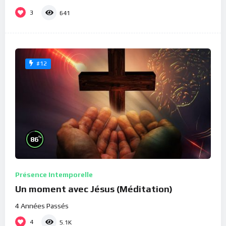
3
641
#12
%
86
Présence Intemporelle
Un moment avec Jésus (Méditation)
4 Années Passés
4
5.1K