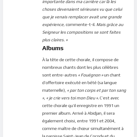
importante dans ma carrière car là les
choses devenaient sérieuses vu que celui
que je venais remplacer avait une grande
expérience,
commente-t-il.
Mais grâce au
Seigneur les compositions se sont faites
plus claires. »
Albums
À la tête de cette chorale, il compose de
nombreux chants dont les plus célèbres
sont entre-autres
« Fouégnon »
un chant
d’offertoire exécuté en bété (sa langue
maternelle),
« par ton corps et par ton sang
», « je crie vers toi mon Dieu »
. C’est avec
cette chorale qu’il enregistre en 1991 un
premier album. Arrivé à Abidjan, il sera
également choisi, entre 1991 et 2004,
comme maître de chœur simultanément à
la paroisse Saint-Jean de Cocody et du