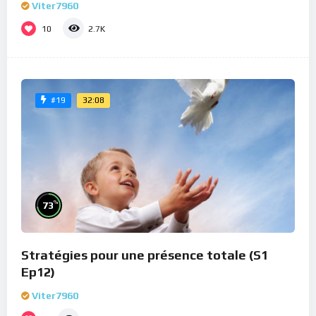
Viter7960
10
2.7K
32:08
#19
%
73
Stratégies pour une présence totale (S1
Ep12)
Viter7960