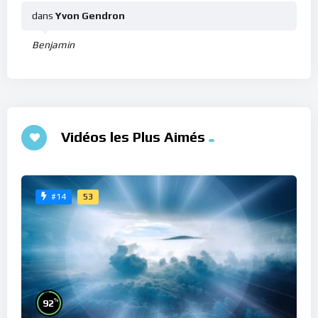
dans
Yvon Gendron
Benjamin
Vidéos les Plus Aimés
53
#14
%
92