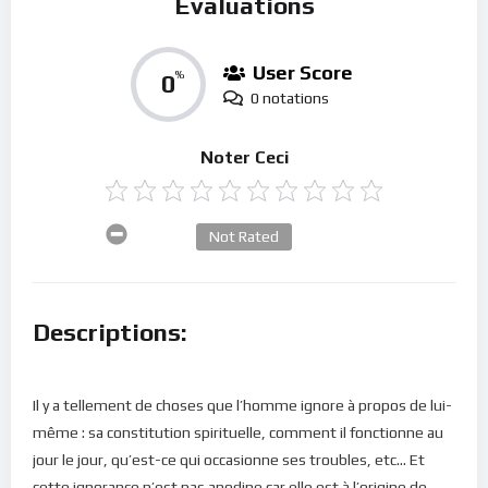
Évaluations
User Score
0
%
0 notations
Noter Ceci
Not Rated
Descriptions:
Il y a tellement de choses que l’homme ignore à propos de lui-
même : sa constitution spirituelle, comment il fonctionne au
jour le jour, qu’est-ce qui occasionne ses troubles, etc… Et
cette ignorance n’est pas anodine car elle est à l’origine de