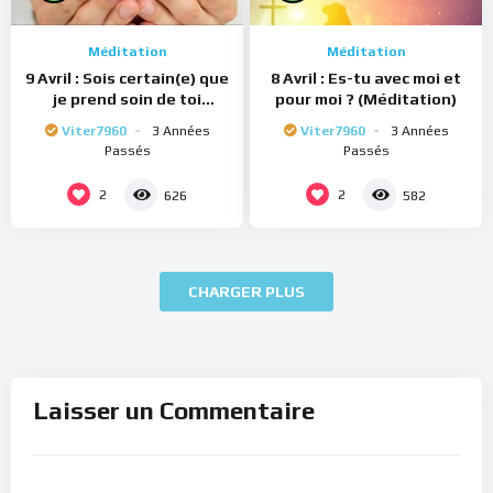
Méditation
Méditation
9 Avril : Sois certain(e) que
8 Avril : Es-tu avec moi et
je prend soin de toi
pour moi ? (Méditation)
(Méditation)
Viter7960
3 Années
Viter7960
3 Années
Passés
Passés
2
2
626
582
CHARGER PLUS
Laisser un Commentaire