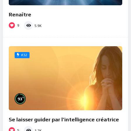
Renaître
9
5.9K
#32
%
93
Se laisser guider par l’intelligence créatrice
5
1.7K