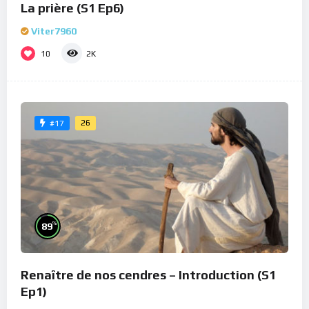
La prière (S1 Ep6)
Viter7960
10
2K
26
#17
%
89
Renaître de nos cendres – Introduction (S1
Ep1)