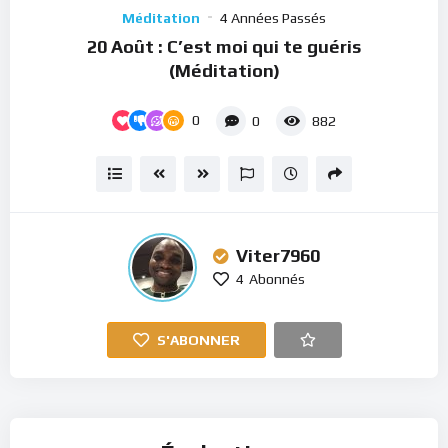
Player
Méditation
4 Années Passés
20 Août : C’est moi qui te guéris
(Méditation)
0
0
882
Viter7960
4
Abonnés
S'ABONNER