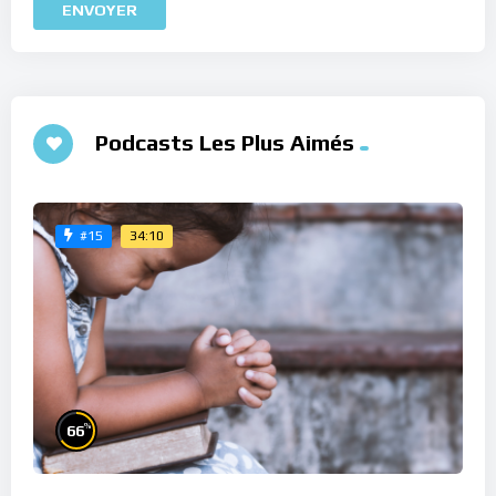
Podcasts Les Plus Aimés
34:10
#15
%
66