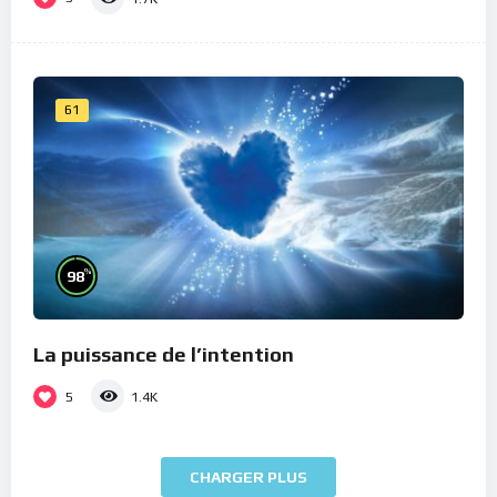
61
%
98
La puissance de l’intention
5
1.4K
CHARGER PLUS