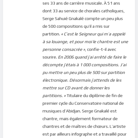
ses 33 ans de carrière musicale. À 51 ans
allons pas d’une réponse verbale car, assez souvent, nous
dont 33 au service de chorales catholiques,
disons OUI de la bouche alors que notre coeur dit NON. Si, à
Serge Sahuié Gnakalé compte un peu plus
l’instar de la Vierge Marie, nous disons un Oui sincère et
de 500 compositions qu’il a mis sur
convaincu, nous pourrons nous abandonner au Seigneur et Il
partition.
« C’est le Seigneur qui m’a appelé
pourra nous guérir de toutes nos maladies.
à sa louange, et pour moi le chantre est une
personne consacrée »
, confie-t-il avec
Bonne méditation.
sourire.
En 2006 quand j’ai arrêté de faire le
Pour vous inscrire directement aux publications, veuillez
décompte j’étais à 1 000 compositions. J’ai
cliquer ici : [newsletter_button id=2 label=”S’abonner”
pu mettre un peu plus de 500 sur partition
design=”twitter”]
électronique. Désormais j’attends de les
mettre sur CD avant de donner les
Si vous voulez vous inscrire sur le site (afin d’être en mesure
partitions. »
Titulaire du diplôme de fin de
de poster des commentaires) et pour les publications,
premier cycle du Conservatoire national de
veuillez cliquer ici :
Inscription
musiques d’Abidjan. Serge Gnakalé est
chantre, mais également formateur de
chantres et de maîtres de chœurs. L’artiste
est par ailleurs infographe et a travaillé pour