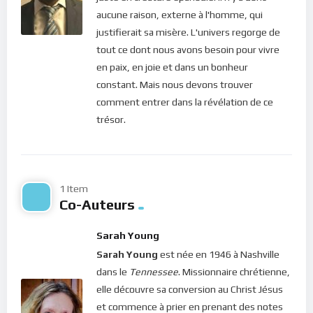
submergé par des soucis, des émotions, des souffrances de
aucune raison, externe à l'homme, qui
toutes sortes, nous sommes malades. Ainsi, dans notre
justifierait sa misère. L'univers regorge de
société, il y a donc plus d’un qui sont réellement malades et
tout ce dont nous avons besoin pour vivre
qui l’ignorent totalement. Dans ce sens, Jules Romains n’a-t-il
en paix, en joie et dans un bonheur
pas raison d’écrire que « Tout bien portant est un malade qui
constant. Mais nous devons trouver
s’ignore » (Knock ou le Triomphe de la médecine, 1923) ?
comment entrer dans la révélation de ce
trésor.
Aujourd’hui, le Christ nous dit que c’est Lui qui nous guérit.
Mais cette affirmation est-elle surprenante ? Absolument
pas, quand on est sait que nous sommes un esprit recouvert
de matière et que c’est par cette âme vivante que nous
1 Item
faisons tout : aimer, penser, parler, bouger, bref, vivre. De
Co-Auteurs
même, on sait tous que notre esprit ne peut vivre que par
l’influx continuel du Divin Amour. C’est en effet l’Amour de
Sarah Young
Dieu qui fait battre notre coeur ! C’est pourquoi Jésus disait
Sarah Young
est née en 1946 à Nashville
dans la Parole : « Je suis le cep, vous êtes les sarments. Celui
dans le
Tennessee
. Missionnaire chrétienne,
qui demeure en moi et en qui je demeure porte beaucoup de
elle découvre sa conversion au Christ Jésus
fruit, car sans moi vous ne pouvez rien faire » (Jean 15, 5). Si
et commence à prier en prenant des notes