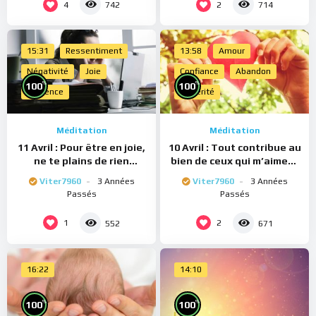
4
2
742
714
15:31
Ressentiment
13:58
Amour
Négativité
Joie
Confiance
Abandon
%
%
100
100
Présence
Sincérité
Méditation
Méditation
11 Avril : Pour être en joie,
10 Avril : Tout contribue au
ne te plains de rien
bien de ceux qui m’aiment
(Méditation)
(Méditation)
Viter7960
3 Années
Viter7960
3 Années
Passés
Passés
1
2
552
671
16:22
14:10
%
%
100
100