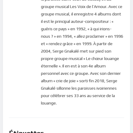
groupe musical Les Voix de l’Amour. Avec ce
groupe musical, il enregistre 4 albums dont
il est le principal auteur-compositeur : «
guéris ce pays » en 1992, « à qui irions-
nous ? » en 1994, « allez proclamer » en 1996
et « rendez grâce » en 1999. À partir de
2004, Serge Gnakalé met sur pied son
propre groupe musical « Le chœur louange
éternelle ». Il en est à son 4e album
personnel avec ce groupe. Avec son dernier
album « crie de joie » sorti fin 2018, Serge
Gnakalé sillonne les paroisses ivoiriennes
pour célébrer ses 33 ans au service de la
louange.