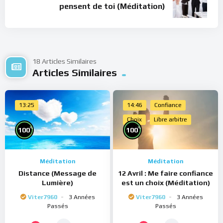
pensent de toi (Méditation)
18 Articles Similaires
Articles Similaires
13:25
14:46
Confiance
Choix
Libre arbitre
%
%
100
100
Méditation
Méditation
Distance (Message de
12 Avril : Me faire confiance
Lumière)
est un choix (Méditation)
Viter7960
3 Années
Viter7960
3 Années
Passés
Passés