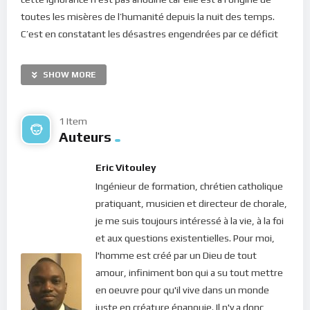
toutes les misères de l’humanité depuis la nuit des temps.
C’est en constatant les désastres engendrées par ce déficit
de sagesse au temps de l’Église Israélite que le Seigneur, par
la bouche de son prophète Osée, a prononcé cette phrase : «
SHOW MORE
Mon peuple périt, faute de connaissance » (Osée 4, 6). Et ceci
est encore vrai aujourd’hui. En effet, la grande majorité des
humains, de nos jours, a une méconnaissance totale de son
1 Item
Auteurs
identité parce que le monde a rejeté le Créateur de l’univers
pour s’attacher à la matière. Et pourtant, tout notre salut ne
Eric Vitouley
peut passer que par Dieu et par la connaissance de la foi en Lui
Ingénieur de formation, chrétien catholique
car c’est Lui qui nous a créés !
pratiquant, musicien et directeur de chorale,
Quiconque analyse le contexte géopolique et sociétal du
je me suis toujours intéressé à la vie, à la foi
monde, de nos jours, peut constater qu’il y a beaucoup de
et aux questions existentielles. Pour moi,
souffrances. Il n’y a plus de paix ni de joie dans les coeurs. Les
l'homme est créé par un Dieu de tout
maladies mentales déclarées s’accroissent tandis que celles
amour, infiniment bon qui a su tout mettre
non déclarées explosent. Chacun pourrait même se demander
en oeuvre pour qu'il vive dans un monde
s’il n’est pas malade… car chaque fois que nous sommes
juste en créature épanouie. Il n'y a donc