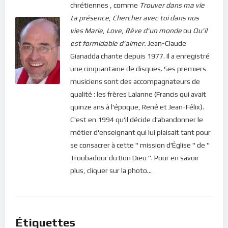
chrétiennes , comme
Trouver dans ma vie
ta présence
,
Chercher avec toi dans nos
vies
Marie
,
Love
,
Rêve d'un monde
ou
Qu'il
est formidable d'aimer.
Jean-Claude
Gianadda chante depuis 1977. Il a enregistré
une cinquantaine de disques. Ses premiers
musiciens sont des accompagnateurs de
qualité : les frères Lalanne (Francis qui avait
quinze ans à l'époque, René et Jean-Félix).
C'est en 1994 qu'il décide d'abandonner le
métier d'enseignant qui lui plaisait tant pour
se consacrer à cette " mission d'Église " de "
Troubadour du Bon Dieu ". Pour en savoir
plus, cliquer sur la photo...
Étiquettes