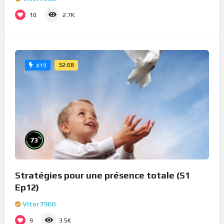
10
2.7K
32:08
#19
%
73
Stratégies pour une présence totale (S1
Ep12)
Viter7960
9
3.5K