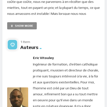
coûte que coûte, nous ne parvenons à en récolter que des
miettes, tout en payant un prix; et la plupart du temps, ce que
nous amassons est instable ! Mais lorsque nous nous
détachons des choses, on devient vide, léger et le plan de
Dieu se met en branle : la nature se met à notre disposition et
SHOW MORE
c’est donc les choses qui viennent vers nous. De là, on ne fait
aucun effort et les aspirations de nos coeurs sont comblées.
1 Item
Auteurs
Chers frères et soeurs, en tant que fils de Dieu, nous avons
d’énormes trésors dans notre cour : la sagesse de Dieu qui
Eric Vitouley
nous conduit dans l’exploration des trésors du monde
Ingénieur de formation, chrétien catholique
(Proverbes 2, 6) et l’amour de Dieu qui nous protège dans
pratiquant, musicien et directeur de chorale,
cette marche vers notre Seigneur (Romains 8, 28). Mais pour
je me suis toujours intéressé à la vie, à la foi
rentrer dans la révélation de ces trésors, nous devons être
et aux questions existentielles. Pour moi,
capable de renoncer à tout et de nous dissocier du monde
l'homme est créé par un Dieu de tout
(Luc 14, 33). En effet, si notre désir ardent est de plaire au
amour, infiniment bon qui a su tout mettre
monde, nous sommes dans le décor car alors, c’est notre
en oeuvre pour qu'il vive dans un monde
amour propre ou alors l’amour du monde qui nous guide et
juste en créature épanouie. Il n'y a donc