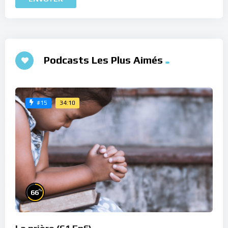
Podcasts Les Plus Aimés
34:10
#15
%
66