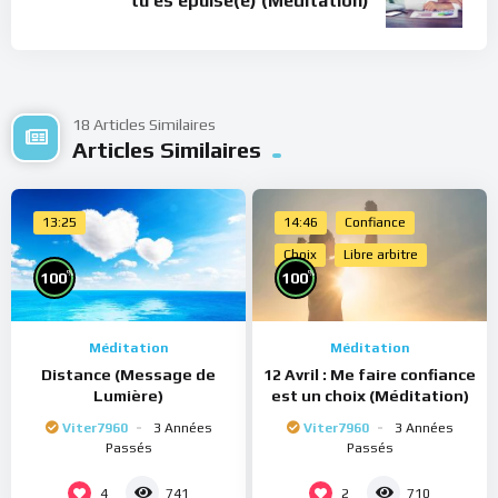
tu es épuisé(e) (Méditation)
18 Articles Similaires
Articles Similaires
13:25
14:46
Confiance
Choix
Libre arbitre
%
%
100
100
Méditation
Méditation
Distance (Message de
12 Avril : Me faire confiance
Lumière)
est un choix (Méditation)
Viter7960
3 Années
Viter7960
3 Années
Passés
Passés
4
2
741
710