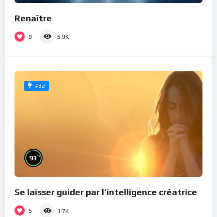
Renaître
9
5.9K
#32
%
93
Se laisser guider par l’intelligence créatrice
5
1.7K