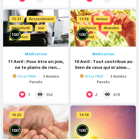
15:31
Ressentiment
13:58
Amour
Négativité
Joie
Confiance
Abandon
%
%
100
100
Présence
Sincérité
Méditation
Méditation
11 Avril : Pour être en joie,
10 Avril : Tout contribue au
ne te plains de rien
bien de ceux qui m’aiment
(Méditation)
(Méditation)
Viter7960
3 Années
Viter7960
3 Années
Passés
Passés
1
2
552
670
16:22
14:10
%
%
100
100