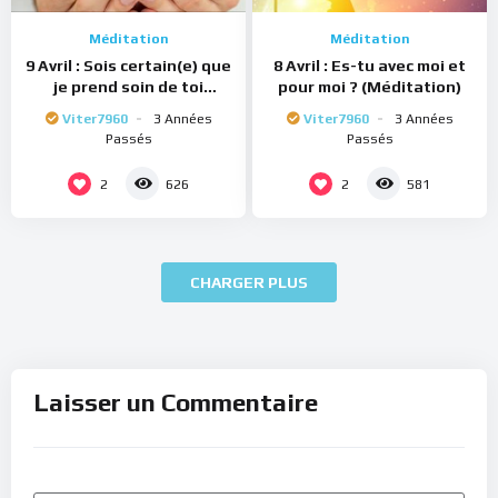
Méditation
Méditation
9 Avril : Sois certain(e) que
8 Avril : Es-tu avec moi et
je prend soin de toi
pour moi ? (Méditation)
(Méditation)
Viter7960
3 Années
Viter7960
3 Années
Passés
Passés
2
2
626
581
CHARGER PLUS
Laisser un Commentaire