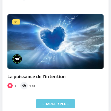
61
%
98
La puissance de l’intention
5
1.4K
CHARGER PLUS