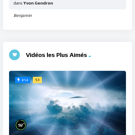
dans
Yvon Gendron
Benjamin
Vidéos les Plus Aimés
53
#14
%
92