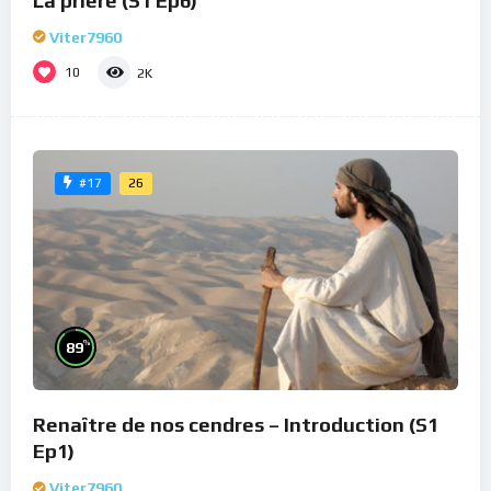
La prière (S1 Ep6)
Viter7960
10
2K
26
#17
%
89
Renaître de nos cendres – Introduction (S1
Ep1)
Viter7960