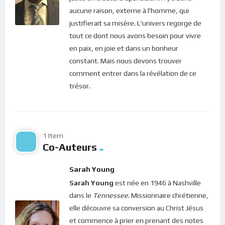
ces amours ne conduisent qu’au mal.
aucune raison, externe à l'homme, qui
Aujourd’hui, le Christ te rappelle qu’en te créant à son image, Il
justifierait sa misère. L'univers regorge de
a caché le ciel dans ton coeur. Tu es donc rempli(e) de dons qui
tout ce dont nous avons besoin pour vivre
n’attendent qu’à fleurir. Mais pour cela, il faut se vider des
en paix, en joie et dans un bonheur
choses de ce monde et renoncer à tous tes passions
constant. Mais nous devons trouver
égoïstes. En reconnaissant que tout vient du Seigneur et en
comment entrer dans la révélation de ce
t’humiliant devant lui, ton coeur s’assouplit pour se laisser
trésor.
remplir des influx du ciel. C’est donc comme cela que tes
désirs deviennent des ordres ! N’est-ce pas merveilleux ?
Bonne méditation.
1 Item
Co-Auteurs
Pour vous inscrire directement aux publications, veuillez
cliquer ici : [newsletter_button id=2 label=”S’abonner”
Sarah Young
design=”twitter”]
Sarah Young
est née en 1946 à Nashville
dans le
Tennessee
. Missionnaire chrétienne,
Si vous voulez vous inscrire sur le site (afin d’être en mesure
elle découvre sa conversion au Christ Jésus
de poster des commentaires) et pour les publications,
et commence à prier en prenant des notes
veuillez cliquer ici :
Inscription