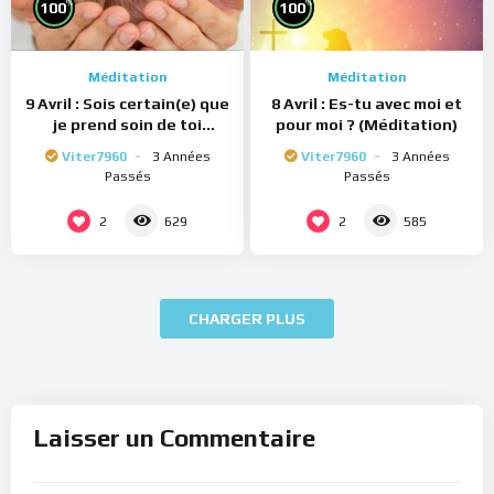
%
%
100
100
Méditation
Méditation
9 Avril : Sois certain(e) que
8 Avril : Es-tu avec moi et
je prend soin de toi
pour moi ? (Méditation)
(Méditation)
Viter7960
3 Années
Viter7960
3 Années
Passés
Passés
2
2
629
585
CHARGER PLUS
Laisser un Commentaire