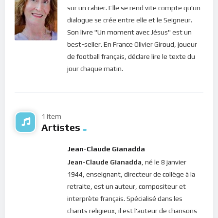
Aujourd’hui, le Seigneur nous demande donc de quitter nos
sur un cahier. Elle se rend vite compte qu'un
rêves futuristes et de le rejoindre dans sa présence. Chaque
dialogue se crée entre elle et le Seigneur.
instant que nous passons sur la terre ne saurait être joyeuse
Son livre "Un moment avec Jésus" est un
sans l’onction divine. Alors le secret de la joie, la voici : prendre
best-seller. En France Olivier Giroud, joueur
conscience que Dieu nous aime infiniment. Et qu’il nous
de football français, déclare lire le texte du
attend impatiemment dans le moment présent. Il nous invite
jour chaque matin.
à venir à Lui, le coeur dégagé, pour le remplir de sa joie.
Bonne méditation.
Pour vous inscrire directement aux publications, veuillez
1 Item
Artistes
cliquer ici : [newsletter_button id=2 label=”S’abonner”
design=”twitter”]
Jean-Claude Gianadda
Si vous voulez vous inscrire sur le site (afin d’être en mesure
Jean-Claude Gianadda
, né le 8 janvier
de poster des commentaires) et pour les publications,
1944, enseignant, directeur de collège à la
veuillez cliquer ici :
Inscription
retraite, est un auteur, compositeur et
interprète français. Spécialisé dans les
chants religieux, il est l'auteur de chansons