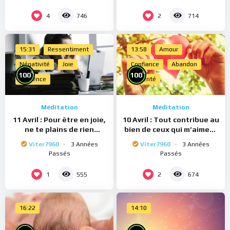
4
2
746
714
15:31
Ressentiment
13:58
Amour
Négativité
Joie
Confiance
Abandon
%
%
100
100
Présence
Sincérité
Méditation
Méditation
11 Avril : Pour être en joie,
10 Avril : Tout contribue au
ne te plains de rien
bien de ceux qui m’aiment
(Méditation)
(Méditation)
Viter7960
3 Années
Viter7960
3 Années
Passés
Passés
1
2
555
674
16:22
14:10