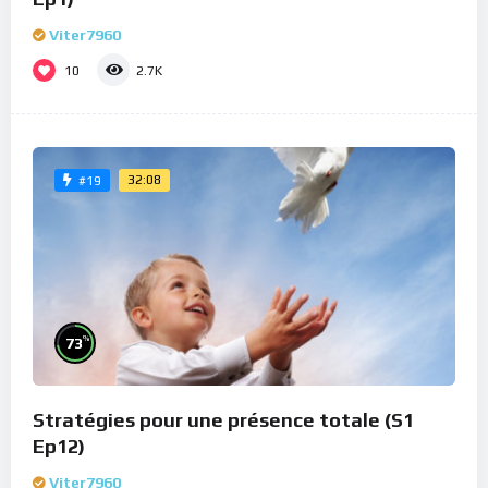
Viter7960
10
2.7K
32:08
#19
%
73
Stratégies pour une présence totale (S1
Ep12)
Viter7960