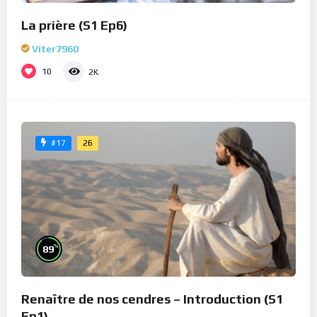
La prière (S1 Ep6)
Viter7960
10
2K
26
#17
%
89
Renaître de nos cendres – Introduction (S1
Ep1)