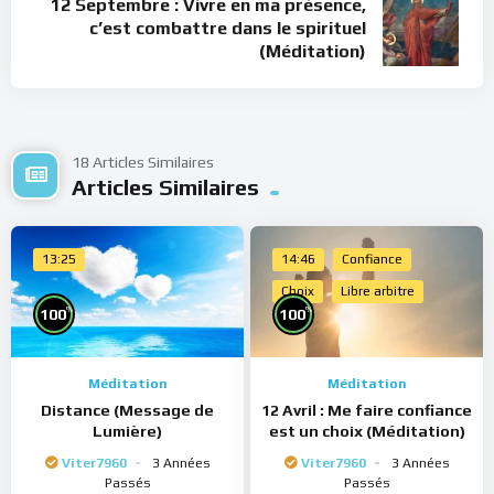
12 Septembre : Vivre en ma présence,
c’est combattre dans le spirituel
(Méditation)
18 Articles Similaires
Articles Similaires
13:25
14:46
Confiance
Choix
Libre arbitre
%
%
100
100
Méditation
Méditation
Distance (Message de
12 Avril : Me faire confiance
Lumière)
est un choix (Méditation)
Viter7960
3 Années
Viter7960
3 Années
Passés
Passés