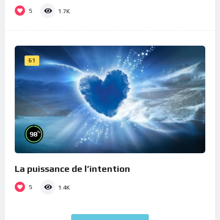
5
1.7K
61
%
98
La puissance de l’intention
5
1.4K