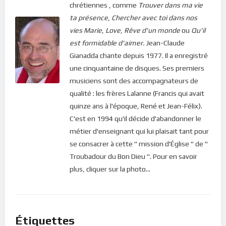
chrétiennes , comme
Trouver dans ma vie
ta présence
,
Chercher avec toi dans nos
vies
Marie
,
Love
,
Rêve d'un monde
ou
Qu'il
est formidable d'aimer.
Jean-Claude
Gianadda chante depuis 1977. Il a enregistré
une cinquantaine de disques. Ses premiers
musiciens sont des accompagnateurs de
qualité : les frères Lalanne (Francis qui avait
quinze ans à l'époque, René et Jean-Félix).
C'est en 1994 qu'il décide d'abandonner le
métier d'enseignant qui lui plaisait tant pour
se consacrer à cette " mission d'Église " de "
Troubadour du Bon Dieu ". Pour en savoir
plus, cliquer sur la photo...
Étiquettes