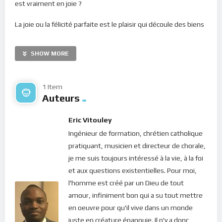
est vraiment en joie ?
La joie ou la félicité parfaite est le plaisir qui découle des biens
de l’Amour Divin. Lorsque nous vidons notre coeur de tout ce
qui est contre l’Ordre Divin, nous nous laissons remplir de
SHOW MORE
l’Onction Céleste et l’unité et l’harmonie se réalisent en nous.
Alors automatiquement, la joie remplit notre coeur. La joie
parfaite est un fruit de l’Esprit Saint (Galates 5, 22; Romains
1 Item
Auteurs
14, 17), car elle ne peut jaillir en nous si notre être n’est pas
habité par la gloire de Dieu. Nul ne peut, en effet, éprouver
Eric Vitouley
une telle joie en dehors du Seigneur. Car c’est de Lui que vient
Ingénieur de formation, chrétien catholique
tout bien. Voilà pourquoi Saint-Paul répète à plusieurs
pratiquant, musicien et directeur de chorale,
reprises dans sa lettre aux Phillipiens : “
J’ai éprouvé une
je me suis toujours intéressé à la vie, à la foi
grande joie dans le Seigneur
” (Philippiens 4, 10); ou encore :
et aux questions existentielles. Pour moi,
“
Recevez-le donc dans le Seigneur avec une joie entière
”
l'homme est créé par un Dieu de tout
(Philippiens 2, 29). Mais alors, si la véritable joie procède du
amour, infiniment bon qui a su tout mettre
Seigneur, comment peut-on l’obtenir ?
en oeuvre pour qu'il vive dans un monde
En ce monde, dans notre condition corporelle, il est difficile
juste en créature épanouie. Il n'y a donc