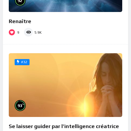
92
Renaître
9
5.9K
#32
%
93
Se laisser guider par l’intelligence créatrice