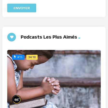
Podcasts Les Plus Aimés
34:10
#15
%
66