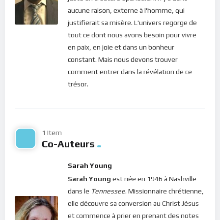
d’expérimenter la vraie joie divine. Néanmoins, la Bible relate
aucune raison, externe à l'homme, qui
la joie qu’ont ressentie les apôtres remplis du Saint-Esprit à la
justifierait sa misère. L'univers regorge de
Pentecôte (Actes 13, 52). En outre, rendant témoignage au
tout ce dont nous avons besoin pour vivre
Christ, Pierre cite le roi David en ces termes : “Tu m’as fait
en paix, en joie et dans un bonheur
connaître les sentiers de la vie, Tu me rempliras de joie par ta
constant. Mais nous devons trouver
présence.” (Actes 2, 28).
comment entrer dans la révélation de ce
trésor.
Chers frères et soeurs, notre Dieu est un Dieu de l’instant
présent. Pour preuve, que peut-on obtenir de notre Seigneur
lorsqu’on vit constamment dans le passé ou projeté dans
l’avenir ? Et le Seigneur Lui-même ne nous a-t-il pas demandé
1 Item
de ne pas nous inquiéter du lendemain (Matthieu 6, 34) ? Le
Co-Auteurs
Dieu d’Abraham et de Jacob, le Seul, le Créateur du ciel et de la
terre, se nomme “Je suis”. Il ne bouge pas, Il ne change pas, Il
Sarah Young
est toujours le même. Voilà pourquoi, on ne peut Le trouver
Sarah Young
est née en 1946 à Nashville
nulle part ailleurs que dans le moment présent. Car c’est le
dans le
Tennessee
. Missionnaire chrétienne,
seul point du temps qui reste inchangé !
elle découvre sa conversion au Christ Jésus
et commence à prier en prenant des notes