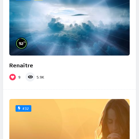
%
92
Renaître
9
5.9K
#32