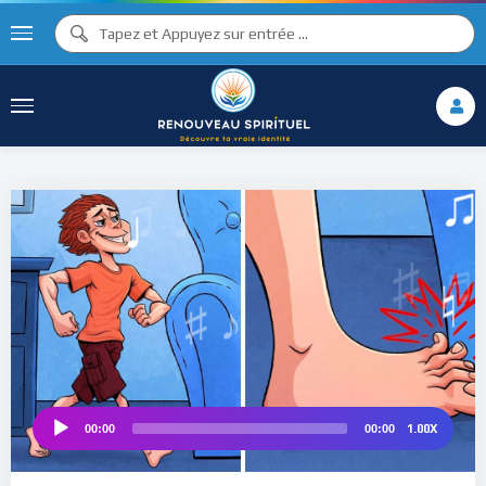
♪
♫ ♩
♩
♫
♯ ♬
♮
1.00X
00:00
00:00
Audio