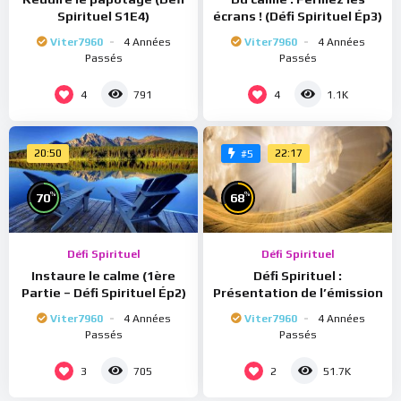
Spirituel S1E4)
écrans ! (Défi Spirituel Ép3)
Viter7960
4 Années
Viter7960
4 Années
Passés
Passés
4
4
791
1.1K
20:50
22:17
#5
%
%
70
68
Défi Spirituel
Défi Spirituel
Instaure le calme (1ère
Défi Spirituel :
Partie – Défi Spirituel Ép2)
Présentation de l’émission
Viter7960
4 Années
Viter7960
4 Années
Passés
Passés
3
2
705
51.7K