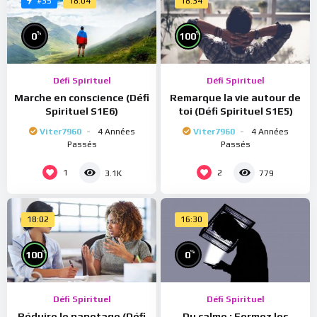
18:04
18:34
#35
%
%
0
100
Défi Spirituel
Défi Spirituel
Marche en conscience (Défi
Remarque la vie autour de
Spirituel S1E6)
toi (Défi Spirituel S1E5)
Viter7960
4 Années
Viter7960
4 Années
Passés
Passés
1
2
3.1K
779
18:02
16:30
%
%
100
0
Défi Spirituel
Défi Spirituel
Réduire le papotage (Défi
Du calme : Fermez les