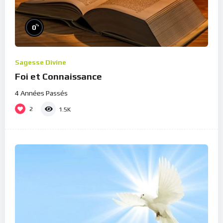
%
0
Sagesse Divine
Foi et Connaissance
4 Années Passés
2
1.5K