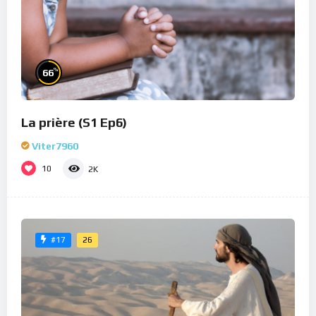
%
66
La prière (S1 Ep6)
Viter7960
10
2K
26
#17