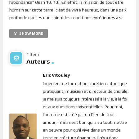
l’abondance” (Jean 10, 10). En effet, la mission de tout être
humain sur cette terre, c’est de vivre heureux, dans une paix
profonde quelles que soient les conditions extérieures à sa
personne ! Mais le bonheur ne se cherche pas; il est présent
quelque part. Et ceux qui s’y rendent, en prennent
SHOW MORE
possession. Le bonheur est dans notre vie intérieure car c’est
bien là que résident tous les trésors de l’Esprit Saint !
1 Item
Auteurs
Alors, comment accéder à cet espace indispensable à une vie
épanouie ? C’est par la Présence. Tout ce que nous pourrions
Eric Vitouley
apprendre en spiritualité ou développer par maintes exercices
Ingénieur de formation, chrétien catholique
quotidiens ne trouve son accomplissement que dans la
pratiquant, musicien et directeur de chorale,
Présence au Dieu qui habite nos coeurs. Voilà pourquoi la
je me suis toujours intéressé à la vie, à la foi
présence intemporelle est de loin, le but le plus important du
et aux questions existentielles. Pour moi,
chrétien. Et c’est à cela que s’attellent tous les défis spirituels
l'homme est créé par un Dieu de tout
auxquels nous sommes appelés à participer.
amour, infiniment bon qui a su tout mettre
Le défi de cette semaine nous appelle à remarquer tous les
en oeuvre pour qu'il vive dans un monde
signes qui jalonnent notre quotidien et qui nous annoncent
juste en créature épanouie. Il n'y a donc