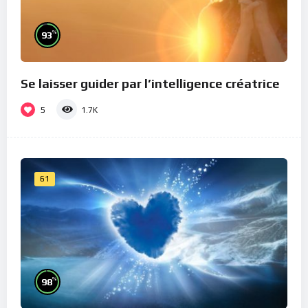
%
93
Se laisser guider par l’intelligence créatrice
5
1.7K
61
%
98