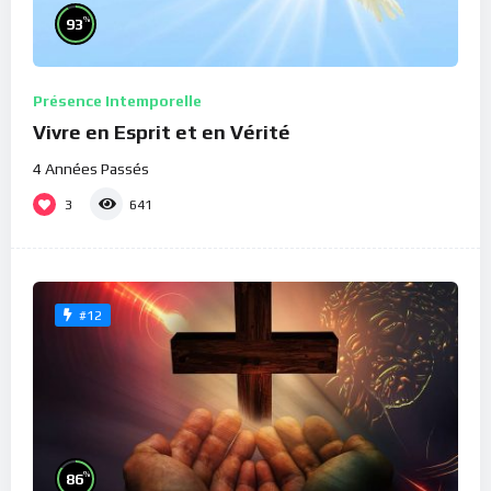
%
93
Présence Intemporelle
Vivre en Esprit et en Vérité
4 Années Passés
3
641
#12
%
86