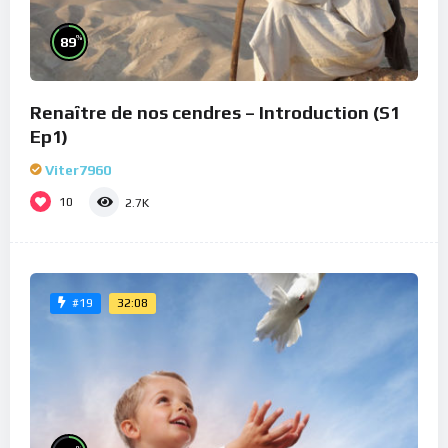
%
89
Renaître de nos cendres – Introduction (S1
Ep1)
Viter7960
10
2.7K
32:08
#19