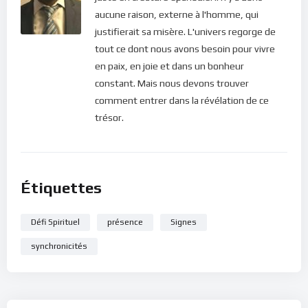
que nous ne sommes pas “présents” à ce que nous faisons.
aucune raison, externe à l'homme, qui
Que ce soit un objet que nous laissons échapper, ou notre
justifierait sa misère. L'univers regorge de
pied qui se heurte à un obstacle ou encore une sortie
tout ce dont nous avons besoin pour vivre
d’autoroute que nous ratons, toutes ces synchronicités
en paix, en joie et dans un bonheur
doivent nous réveiller et nous ramener dans l’instant présent
constant. Mais nous devons trouver
!
comment entrer dans la révélation de ce
trésor.
Bonne pratique !
Pour vous inscrire directement aux publications, veuillez
cliquer ici : [newsletter_button id=2 label=”S’abonner”
Étiquettes
design=”twitter”]
Si vous voulez vous inscrire sur le site (afin d’être en mesure
Défi Spirituel
présence
Signes
de poster des commentaires) et pour les publications,
synchronicités
veuillez cliquer ici :
Inscription