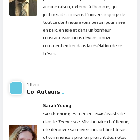
c’est la ville du grand roi.” (Psaume 48, 2) ?
aucune raison, externe à l'homme, qui
Chers frères et soeurs, la science moderne reconnaît les
justifierait sa misère. L'univers regorge de
bienfaits de la naturopathie pour la guérison du corps. Le
tout ce dont nous avons besoin pour vivre
Seigneur, aujourd’hui, confirme ses bienfaits pour la guérison
en paix, en joie et dans un bonheur
et l’élevation de l’âme vers son Créateur. Ainsi, à chaque fois
constant. Mais nous devons trouver
que nous avons l’occasion d’aller à la rencontre de la nature,
comment entrer dans la révélation de ce
contemplons les arbres, les montagnes, les fleurs, les
trésor.
plantes, les animaux… Prenons le temps d’admirer la
splendeur de la création de Dieu. C’est un exercice spirituel
précieux qui nous rend plus sensibles et réceptifs à la sainte
présence du Christ. En effet, même dans les noirceurs et les
1 Item
Co-Auteurs
descentes les plus douloureuses de nos vies, quand tout
semble perdu et que tout espoir semble s’évanouir, la
Sarah Young
création de Dieu nous apprend à nous relever et à raviver la
Sarah Young
est née en 1946 à Nashville
flamme de la beauté et de la sainteté enfouie au fond de
dans le
Tennessee
. Missionnaire chrétienne,
notre être !
elle découvre sa conversion au Christ Jésus
Bonne méditation.
et commence à prier en prenant des notes