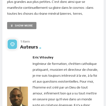
plus grandes aux plus petites. C’est donc ainsi que se
manifeste continuellement sa gloire dans le cosmos : dans
toutes les choses du règne minéral (pierres, terres,
montagnes…), du règne végétal (plantes et herbes…) ou du
règne animal, la présence glorieuse de Dieu se manifeste.
SHOW MORE
Dans le livre du prophète Ésaïe, il est écrit : “Saint, saint, saint
est l’Éternel, le maître de l’univers ! Sa gloire remplit toute la
1 Item
terre!” (Ésaïe 6, 3).
Auteurs
Voilà pourquoi ce que Dieu veut de ses enfants, c’est de
Eric Vitouley
l’adorer dans la beauté de sa création. Oui pour sa gloire, mais
Ingénieur de formation, chrétien catholique
aussi et surtout pour notre joie. Car la nature créée par Dieu
pratiquant, musicien et directeur de chorale,
respire sa joie et sa paix. Et cela, on peut l’expérimenter
je me suis toujours intéressé à la vie, à la foi
chaque jour : peu importe le désarroi dans lequel l’on se
et aux questions existentielles. Pour moi,
trouve, quand on se calme et qu’on contemple la beauté
l'homme est créé par un Dieu de tout
d’une fleur, elle dégage une joie immense qui nous apaise.
amour, infiniment bon qui a su tout mettre
D’ailleurs, le roi David ne disait-il pas : “Belle est la colline, joie
en oeuvre pour qu'il vive dans un monde
de toute la terre, la montagne de Sion; Le côté septentrional,
juste en créature épanouie. Il n'y a donc