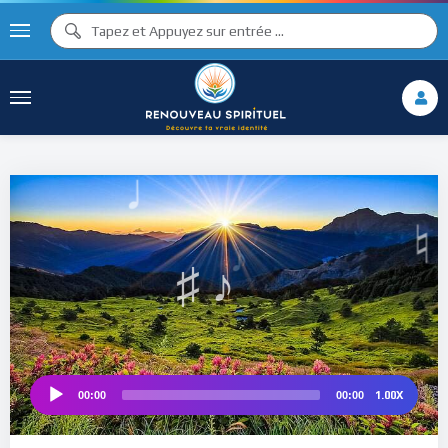
♪
♫ ♩
♩
♫
♯ ♬
♮
1.00X
00:00
00:00
Audio