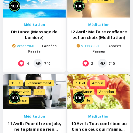
%
%
100
100
Méditation
Méditation
Distance (Message de
12 Avril : Me faire confiance
Lumière)
est un choix (Méditation)
Viter7960
3 Années
Viter7960
3 Années
Passés
Passés
4
2
740
710
15:31
Ressentiment
13:58
Amour
Négativité
Joie
Confiance
Abandon
%
%
100
100
Présence
Sincérité
Méditation
Méditation
11 Avril : Pour être en joie,
10 Avril : Tout contribue au
ne te plains de rien
bien de ceux qui m’aiment