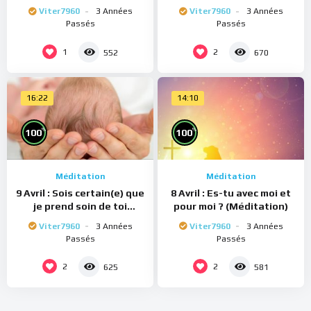
(Méditation)
(Méditation)
Viter7960
3 Années
Viter7960
3 Années
Passés
Passés
1
2
552
670
16:22
14:10
%
%
100
100
Méditation
Méditation
9 Avril : Sois certain(e) que
8 Avril : Es-tu avec moi et
je prend soin de toi
pour moi ? (Méditation)
(Méditation)
Viter7960
3 Années
Viter7960
3 Années
Passés
Passés
2
2
625
581