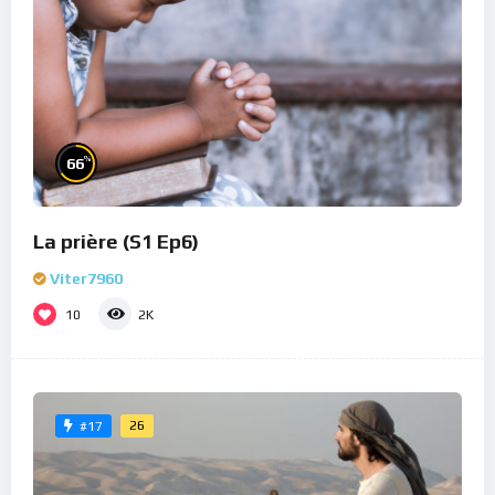
%
66
La prière (S1 Ep6)
Viter7960
10
2K
26
#17