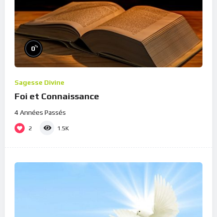
%
0
Sagesse Divine
Foi et Connaissance
4 Années Passés
2
1.5K