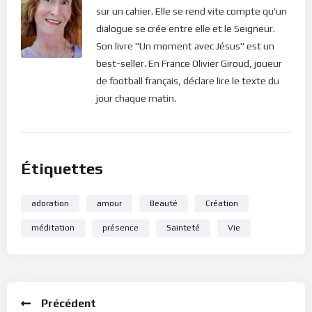
sur un cahier. Elle se rend vite compte qu'un
Pour vous inscrire directement aux publications, veuillez
dialogue se crée entre elle et le Seigneur.
cliquer ici : [newsletter_button id=2 label=”S’abonner”
Son livre "Un moment avec Jésus" est un
design=”twitter”]
best-seller. En France Olivier Giroud, joueur
de football français, déclare lire le texte du
Si vous voulez vous inscrire sur le site (afin d’être en mesure
jour chaque matin.
de poster des commentaires) et pour les publications,
veuillez cliquer ici :
Inscription
Étiquettes
adoration
amour
Beauté
Création
méditation
présence
Sainteté
Vie
Précédent