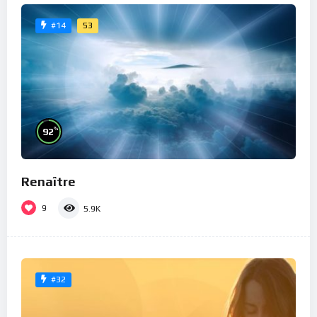
53
#14
%
92
Renaître
9
5.9K
#32