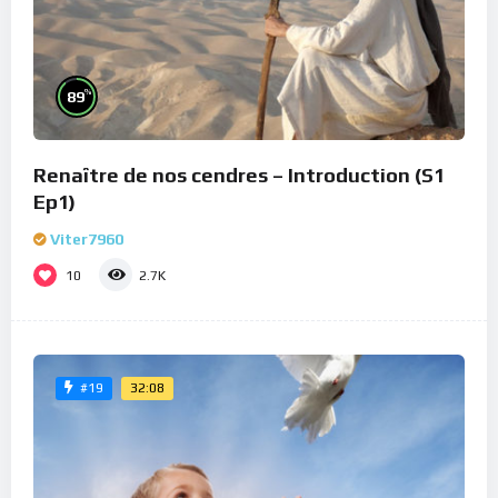
%
89
Renaître de nos cendres – Introduction (S1
Ep1)
Viter7960
10
2.7K
32:08
#19